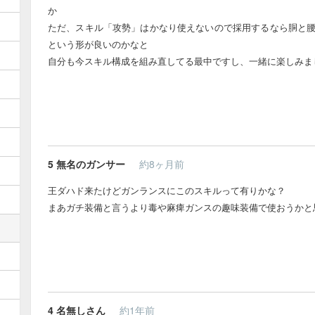
か
ただ、スキル「攻勢」はかなり使えないので採用するなら胴と腰
という形が良いのかなと
自分も今スキル構成を組み直してる最中ですし、一緒に楽しみま
5
無名のガンサー
約8ヶ月前
王ダハド来たけどガンランスにこのスキルって有りかな？
まあガチ装備と言うより毒や麻痺ガンスの趣味装備で使おうかと思っ
4
名無しさん
約1年前