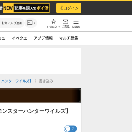
活
ログイン
7
お気に入り追加
ご意見
MENU
お気に入り
ミュ
イベクエ
アプデ情報
マルチ募集
ーハンターワイルズ】
書き込み
モンスターハンターワイルズ】
7