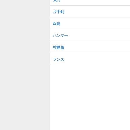
片手剣
双剣
ハンマー
狩猟笛
ランス