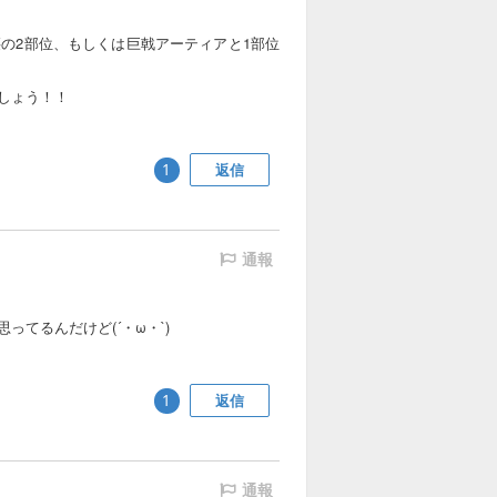
の2部位、もしくは巨戟アーティアと1部位
しょう！！
返信
1
通報
てるんだけど(´・ω・`)
返信
1
通報