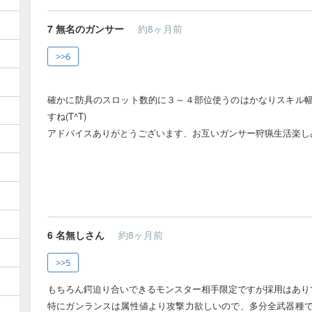
7
無名のガンサー
約8ヶ月前
>>6
確かに防具のスロット数的に３～４部位使うのはかなりスキル
すね(T^T)
アドバイスありがとうございます、お互いガンサー狩猟生活楽しみま
6
名無しさん
約8ヶ月前
>>5
もちろん鍔迫り合いできるモンスター相手限定ですが採用はあり
特にガンランスは属性値より攻撃力欲しいので、多分全武器種