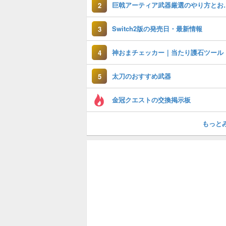
巨戟アーティア武
2
Switch2版の発売日・最新情報
3
神おまチェッカー｜当たり護石ツール
4
太刀のおすすめ武器
5
金冠クエストの交換掲示板
もっと