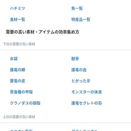
ハチミツ
魚一覧
食材一覧
特産品一覧
需要の高い素材・アイテムの効率集め方
下位の需要が高い素材
水袋
獣骨
護竜の鱗
護竜の血
翼竜の皮
とがった牙
草食種の甲殻
モンスターの体液
クラノダスの頭殻
護竜セクレトの羽
上位の需要が高い素材