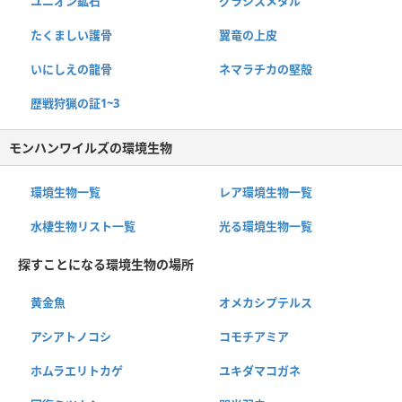
ユニオン鉱石
グラシスメタル
たくましい護骨
翼竜の上皮
いにしえの龍骨
ネマラチカの堅殻
歴戦狩猟の証1~3
モンハンワイルズの環境生物
環境生物一覧
レア環境生物一覧
水棲生物リスト一覧
光る環境生物一覧
探すことになる環境生物の場所
黄金魚
オメカシプテルス
アシアトノコシ
コモチアミア
ホムラエリトカゲ
ユキダマコガネ