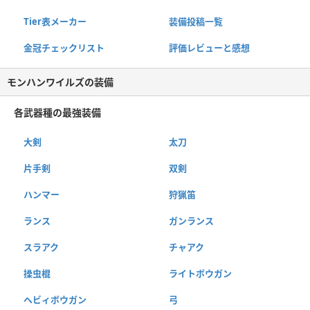
Tier表メーカー
装備投稿一覧
金冠チェックリスト
評価レビューと感想
モンハンワイルズの装備
各武器種の最強装備
大剣
太刀
片手剣
双剣
ハンマー
狩猟笛
ランス
ガンランス
スラアク
チャアク
操虫棍
ライトボウガン
ヘビィボウガン
弓