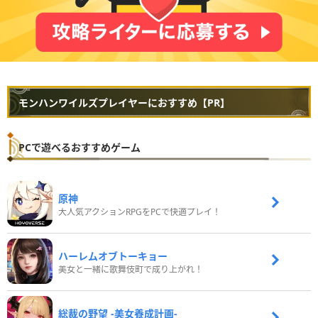
モンハンワイルズプレイヤーにおすすめ【PR】
PCで遊べるおすすめゲーム
原神
大人気アクションRPGをPCで快適プレイ！
ハーレムオブトーキョー
美女と一緒に歌舞伎町で成り上がれ！
総裁の野望 -美女養成計画-