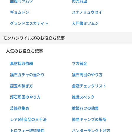
回復ミツムシ
閃光羽虫
ギョムドン
スナノリュウセイ
グランドエスカナイト
大回復ミツムシ
モンハンワイルズのお役立ち記事
人気のお役立ち記事
素材採取依頼
マカ錬金
護石ガチャの当たり
護石周回のやり方
鎧玉の稼ぎ方
金冠チェックリスト
護石周回のやり方
推奨スペック
装飾品集め
歌姫バフの効果
レア6特産品の入手法
簡易キャンプの場所
トロフィー取得条件
ハンターランク上げ方