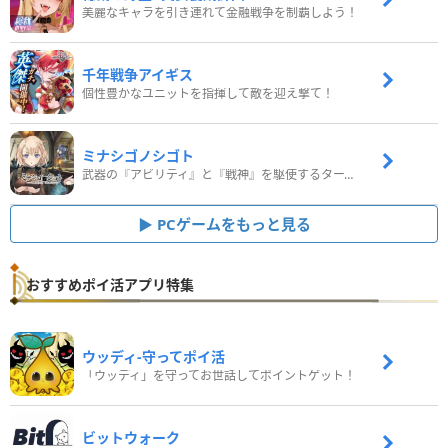
美麗なキャラを引き連れて金融戦争を制覇しよう！
千年戦争アイギス
個性豊かなユニットを指揮して敵を迎え撃て！
ミナシゴノシゴト
武器の『アビリティ』と『戦神』を駆使するターン制コマンドバトルRPG！
PCゲームをもっと見る
おすすめポイ活アプリ特集
ウッディ‐守ってポイ活
「ウッディ」を守ってお世話してポイントゲット！
ビットウォーク