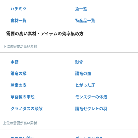
ハチミツ
魚一覧
食材一覧
特産品一覧
需要の高い素材・アイテムの効率集め方
下位の需要が高い素材
水袋
獣骨
護竜の鱗
護竜の血
翼竜の皮
とがった牙
草食種の甲殻
モンスターの体液
クラノダスの頭殻
護竜セクレトの羽
上位の需要が高い素材