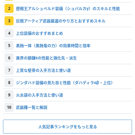
2
歴戦王アルシュベルド装備（シュバルカγ）のスキルと性能
3
巨戟アーティア武器厳選のやり方とおすすめスキル
4
上位装備のおすすめまとめ
5
黒蝕一体（黒蝕竜の力）の効果時間と倍率
6
異界の鎖鎌Ⅱの性能と強化先・派生
7
上質な堅骨の入手方法と使い道
8
ジンダハド装備の見た目と性能（ダハディラαβ・上位）
9
火炎袋の入手方法と使い道
10
武器種一覧と解説
人気記事ランキングをもっと見る