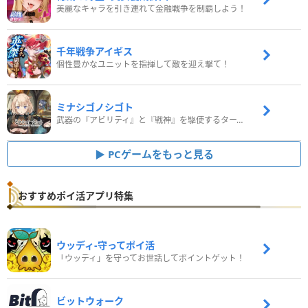
美麗なキャラを引き連れて金融戦争を制覇しよう！
千年戦争アイギス
個性豊かなユニットを指揮して敵を迎え撃て！
ミナシゴノシゴト
武器の『アビリティ』と『戦神』を駆使するターン制コマンドバトルRPG！
PCゲームをもっと見る
おすすめポイ活アプリ特集
ウッディ‐守ってポイ活
「ウッディ」を守ってお世話してポイントゲット！
ビットウォーク