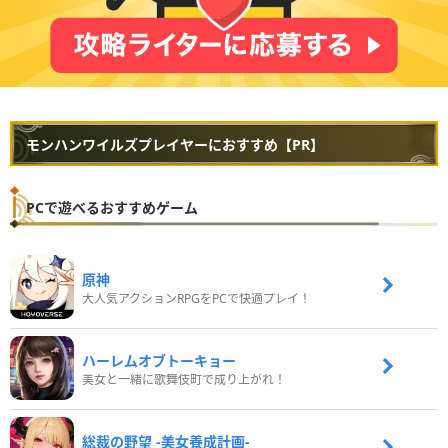
モンハンワイルズプレイヤーにおすすめ【PR】
PCで遊べるおすすめゲーム
原神
大人気アクションRPGをPCで快適プレイ！
ハーレムオブトーキョー
美女と一緒に歌舞伎町で成り上がれ！
総裁の野望 -美女養成計画-