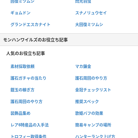
回復ミツムシ
閃光羽虫
ギョムドン
スナノリュウセイ
グランドエスカナイト
大回復ミツムシ
モンハンワイルズのお役立ち記事
人気のお役立ち記事
素材採取依頼
マカ錬金
護石ガチャの当たり
護石周回のやり方
鎧玉の稼ぎ方
金冠チェックリスト
護石周回のやり方
推奨スペック
装飾品集め
歌姫バフの効果
レア6特産品の入手法
簡易キャンプの場所
トロフィー取得条件
ハンターランク上げ方