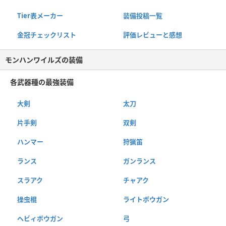
Tier表メーカー
装備投稿一覧
金冠チェックリスト
評価レビューと感想
モンハンワイルズの装備
各武器種の最強装備
大剣
太刀
片手剣
双剣
ハンマー
狩猟笛
ランス
ガンランス
スラアク
チャアク
操虫棍
ライトボウガン
ヘビィボウガン
弓