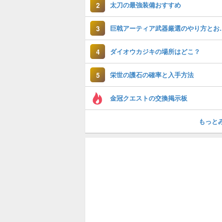
太刀の最強装備おすすめ
2
巨戟アーティア武
3
ダイオウカジキの場所はどこ？
4
栄世の護石の確率と入手方法
5
金冠クエストの交換掲示板
もっと