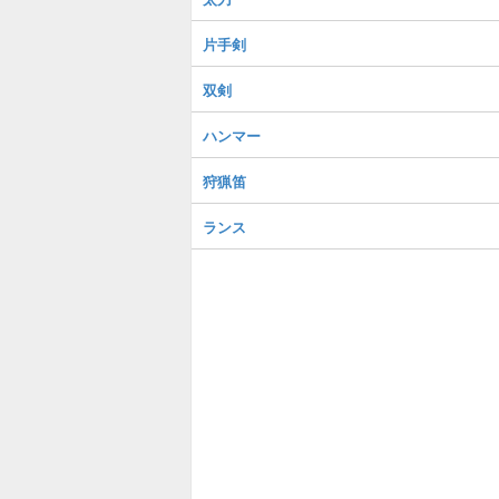
片手剣
双剣
ハンマー
狩猟笛
ランス