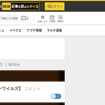
活
ログイン
2
お気に入り追加
ご意見
MENU
お気に入り
ミュ
イベクエ
アプデ情報
マルチ募集
ズ】
書き込み
コメント
ーワイルズ】
2