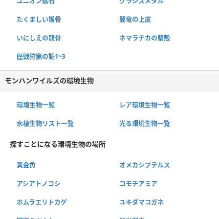
ユニオン鉱石
グラシスメタル
たくましい護骨
翼竜の上皮
いにしえの龍骨
ネマラチカの堅殻
歴戦狩猟の証1~3
モンハンワイルズの環境生物
環境生物一覧
レア環境生物一覧
水棲生物リスト一覧
光る環境生物一覧
探すことになる環境生物の場所
黄金魚
オメカシプテルス
アシアトノコシ
コモチアミア
ホムラエリトカゲ
ユキダマコガネ