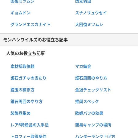
回復ミツムシ
閃光羽虫
ギョムドン
スナノリュウセイ
グランドエスカナイト
大回復ミツムシ
モンハンワイルズのお役立ち記事
人気のお役立ち記事
素材採取依頼
マカ錬金
護石ガチャの当たり
護石周回のやり方
鎧玉の稼ぎ方
金冠チェックリスト
護石周回のやり方
推奨スペック
装飾品集め
歌姫バフの効果
レア6特産品の入手法
簡易キャンプの場所
トロフィー取得条件
ハンターランク上げ方