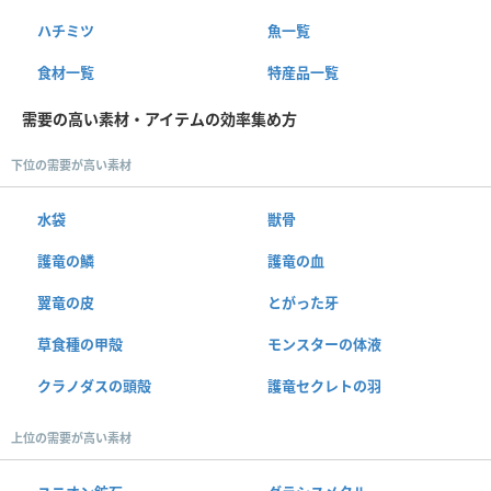
ハチミツ
魚一覧
食材一覧
特産品一覧
需要の高い素材・アイテムの効率集め方
下位の需要が高い素材
水袋
獣骨
護竜の鱗
護竜の血
翼竜の皮
とがった牙
草食種の甲殻
モンスターの体液
クラノダスの頭殻
護竜セクレトの羽
上位の需要が高い素材