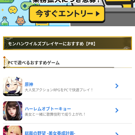
モンハンワイルズプレイヤーにおすすめ【PR】
PCで遊べるおすすめゲーム
原神
大人気アクションRPGをPCで快適プレイ！
ハーレムオブトーキョー
美女と一緒に歌舞伎町で成り上がれ！
総裁の野望 -美女養成計画-