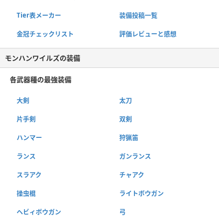
Tier表メーカー
装備投稿一覧
金冠チェックリスト
評価レビューと感想
モンハンワイルズの装備
各武器種の最強装備
大剣
太刀
片手剣
双剣
ハンマー
狩猟笛
ランス
ガンランス
スラアク
チャアク
操虫棍
ライトボウガン
ヘビィボウガン
弓