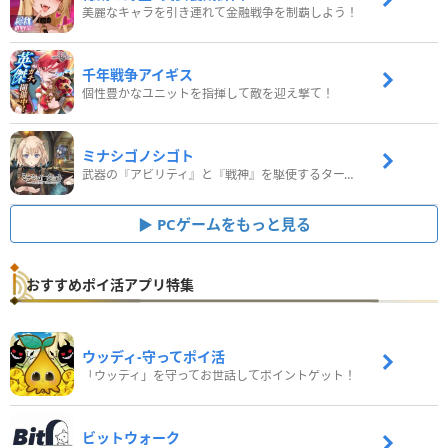
美麗なキャラを引き連れて金融戦争を制覇しよう！
千年戦争アイギス
個性豊かなユニットを指揮して敵を迎え撃て！
ミナシゴノシゴト
武器の『アビリティ』と『戦神』を駆使するターン制コマンドバトルRPG！
PCゲームをもっと見る
おすすめポイ活アプリ特集
ウッディ‐守ってポイ活
「ウッディ」を守ってお世話してポイントゲット！
ビットウォーク