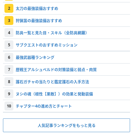
2
太刀の最強装備おすすめ
3
狩猟笛の最強装備おすすめ
4
防具一覧と見た目・スキル（全防具網羅）
5
サブクエストのおすすめミッション
6
最強武器種ランキング
7
歴戦王アルシュベルドの対策装備と弱点・肉質
8
護石ガチャの当たりと鑑定護石の入手方法
9
ヌシの魂（根性【果敢】）の効果と発動装備
10
チャプター4の進め方とチャート
人気記事ランキングをもっと見る