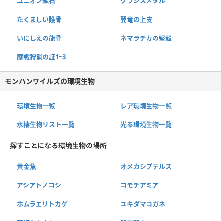
ユニオン鉱石
グラシスメタル
たくましい護骨
翼竜の上皮
いにしえの龍骨
ネマラチカの堅殻
歴戦狩猟の証1~3
モンハンワイルズの環境生物
環境生物一覧
レア環境生物一覧
水棲生物リスト一覧
光る環境生物一覧
探すことになる環境生物の場所
黄金魚
オメカシプテルス
アシアトノコシ
コモチアミア
ホムラエリトカゲ
ユキダマコガネ