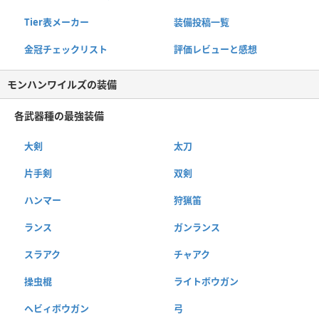
Tier表メーカー
装備投稿一覧
金冠チェックリスト
評価レビューと感想
モンハンワイルズの装備
各武器種の最強装備
大剣
太刀
片手剣
双剣
ハンマー
狩猟笛
ランス
ガンランス
スラアク
チャアク
操虫棍
ライトボウガン
ヘビィボウガン
弓