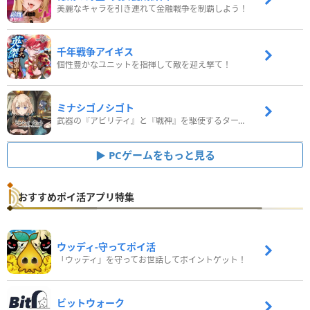
美麗なキャラを引き連れて金融戦争を制覇しよう！
千年戦争アイギス
個性豊かなユニットを指揮して敵を迎え撃て！
ミナシゴノシゴト
武器の『アビリティ』と『戦神』を駆使するターン制コマンドバトルRPG！
PCゲームをもっと見る
おすすめポイ活アプリ特集
ウッディ‐守ってポイ活
「ウッディ」を守ってお世話してポイントゲット！
ビットウォーク