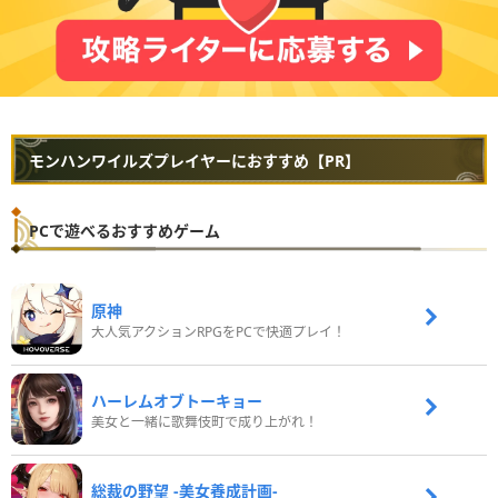
モンハンワイルズプレイヤーにおすすめ【PR】
PCで遊べるおすすめゲーム
原神
大人気アクションRPGをPCで快適プレイ！
ハーレムオブトーキョー
美女と一緒に歌舞伎町で成り上がれ！
総裁の野望 -美女養成計画-