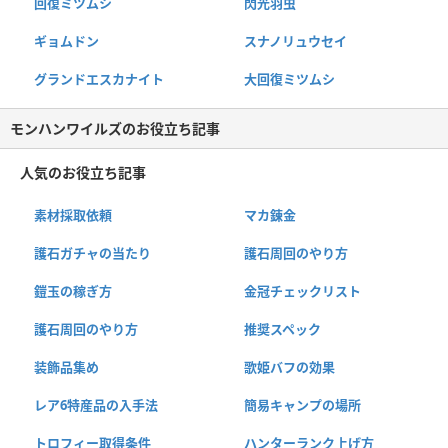
回復ミツムシ
閃光羽虫
ギョムドン
スナノリュウセイ
グランドエスカナイト
大回復ミツムシ
モンハンワイルズのお役立ち記事
人気のお役立ち記事
素材採取依頼
マカ錬金
護石ガチャの当たり
護石周回のやり方
鎧玉の稼ぎ方
金冠チェックリスト
護石周回のやり方
推奨スペック
装飾品集め
歌姫バフの効果
レア6特産品の入手法
簡易キャンプの場所
トロフィー取得条件
ハンターランク上げ方