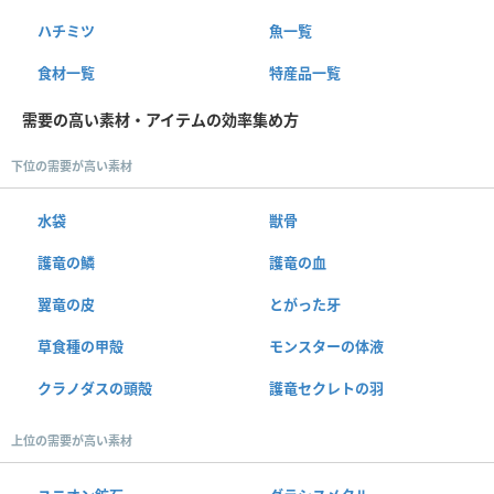
ハチミツ
魚一覧
食材一覧
特産品一覧
需要の高い素材・アイテムの効率集め方
下位の需要が高い素材
水袋
獣骨
護竜の鱗
護竜の血
翼竜の皮
とがった牙
草食種の甲殻
モンスターの体液
クラノダスの頭殻
護竜セクレトの羽
上位の需要が高い素材