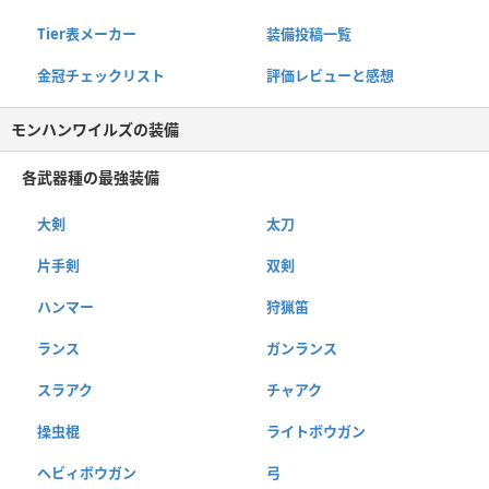
Tier表メーカー
装備投稿一覧
金冠チェックリスト
評価レビューと感想
モンハンワイルズの装備
各武器種の最強装備
大剣
太刀
片手剣
双剣
ハンマー
狩猟笛
ランス
ガンランス
スラアク
チャアク
操虫棍
ライトボウガン
ヘビィボウガン
弓