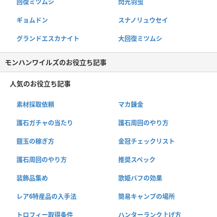
回復ミツムシ
閃光羽虫
ギョムドン
スナノリュウセイ
グランドエスカナイト
大回復ミツムシ
モンハンワイルズのお役立ち記事
人気のお役立ち記事
素材採取依頼
マカ錬金
護石ガチャの当たり
護石周回のやり方
鎧玉の稼ぎ方
金冠チェックリスト
護石周回のやり方
推奨スペック
装飾品集め
歌姫バフの効果
レア6特産品の入手法
簡易キャンプの場所
トロフィー取得条件
ハンターランク上げ方