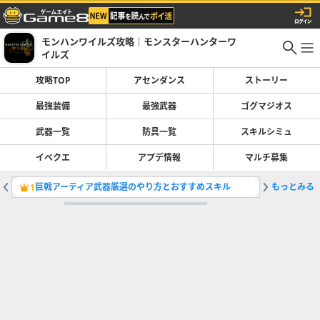
モンハンワイルズ攻略｜モンスターハンターワ
イルズ
攻略TOP
アセンダンス
ストーリー
最強装備
最強武器
ゴグマジオス
武器一覧
防具一覧
スキルシミュ
イベクエ
アプデ情報
マルチ募集
巨戟アーティア武器厳選のやり方とおすすめスキル
もっとみる
黒蝕一体
1
2