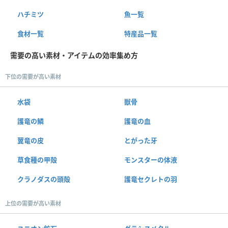
ハチミツ
魚一覧
食材一覧
特産品一覧
需要の高い素材・アイテムの効率集め方
下位の需要が高い素材
水袋
獣骨
護竜の鱗
護竜の血
翼竜の皮
とがった牙
草食種の甲殻
モンスターの体液
クラノダスの頭殻
護竜セクレトの羽
上位の需要が高い素材