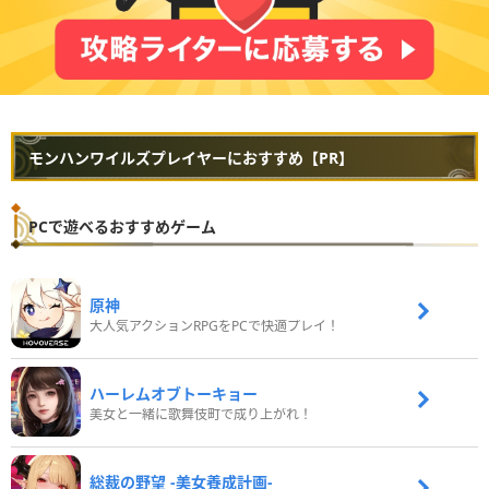
モンハンワイルズプレイヤーにおすすめ【PR】
PCで遊べるおすすめゲーム
原神
大人気アクションRPGをPCで快適プレイ！
ハーレムオブトーキョー
美女と一緒に歌舞伎町で成り上がれ！
総裁の野望 -美女養成計画-