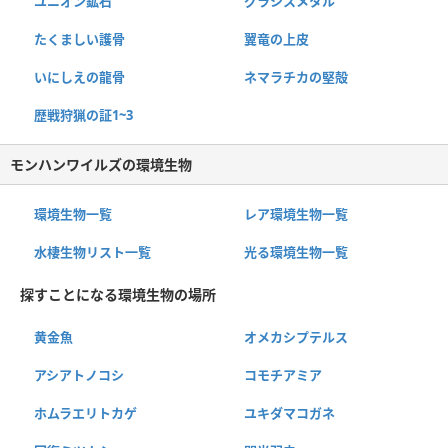
ユニオン鉱石
グラシスメタル
たくましい護骨
翼竜の上皮
いにしえの龍骨
ネマラチカの堅殻
歴戦狩猟の証1~3
モンハンワイルズの環境生物
環境生物一覧
レア環境生物一覧
水棲生物リスト一覧
光る環境生物一覧
探すことになる環境生物の場所
黄金魚
オメカシプテルス
アシアトノコシ
コモチアミア
ホムラエリトカゲ
ユキダマコガネ