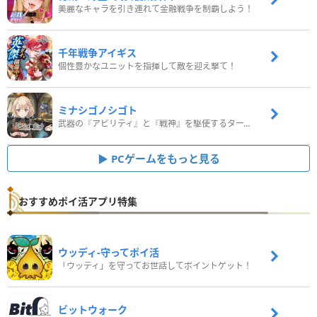
美麗なキャラを引き連れて金融戦争を制覇しよう！
千年戦争アイギス
個性豊かなユニットを指揮して敵を迎え撃て！
ミナシゴノシゴト
武器の『アビリティ』と『戦神』を駆使するターン制コマンドバトルRPG！
PCゲームをもっと見る
おすすめポイ活アプリ特集
ウッディ‐守ってポイ活
「ウッディ」を守ってお世話してポイントゲット！
ビットウォーク