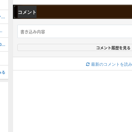
コメント
解鎖のアルシュベルドの報酬とSランクを取るコツ
器厳選のやり方とおすすめスキル
2025年3月4日のアップデートVer. 1.000.04.00情報一覧
コメント履歴を見る
最新のコメントを読
みる