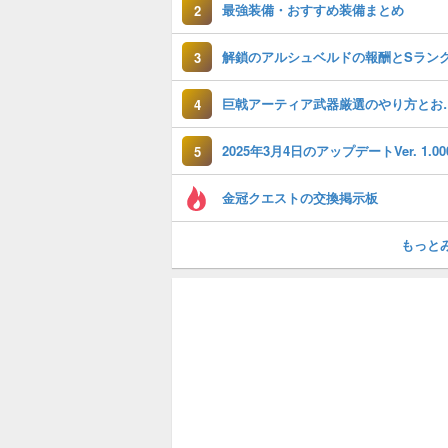
最強装備・おすすめ装備まとめ
2
3
巨戟アーティア武
4
5
金冠クエストの交換掲示板
もっと