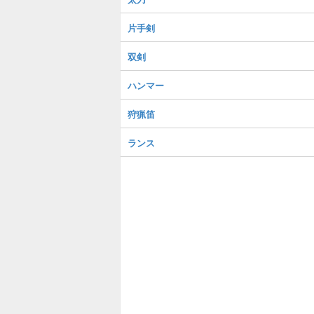
片手剣
双剣
ハンマー
狩猟笛
ランス