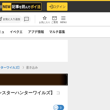
活
ログイン
お気に入り追加
ご意見
MENU
お気に入り
ミュ
イベクエ
アプデ情報
マルチ募集
ンターワイルズ】
書き込み
コ
ンスターハンターワイルズ】
0