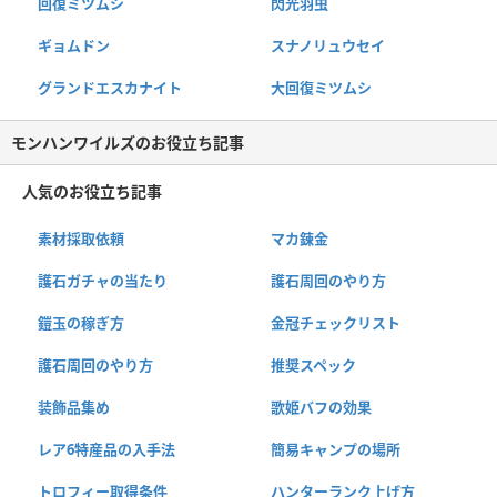
回復ミツムシ
閃光羽虫
ギョムドン
スナノリュウセイ
グランドエスカナイト
大回復ミツムシ
モンハンワイルズのお役立ち記事
人気のお役立ち記事
素材採取依頼
マカ錬金
護石ガチャの当たり
護石周回のやり方
鎧玉の稼ぎ方
金冠チェックリスト
護石周回のやり方
推奨スペック
装飾品集め
歌姫バフの効果
レア6特産品の入手法
簡易キャンプの場所
トロフィー取得条件
ハンターランク上げ方