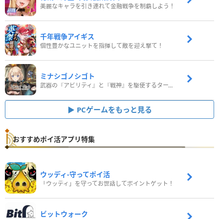
美麗なキャラを引き連れて金融戦争を制覇しよう！
千年戦争アイギス
個性豊かなユニットを指揮して敵を迎え撃て！
ミナシゴノシゴト
武器の『アビリティ』と『戦神』を駆使するターン制コマンドバトルRPG！
PCゲームをもっと見る
おすすめポイ活アプリ特集
ウッディ‐守ってポイ活
「ウッディ」を守ってお世話してポイントゲット！
ビットウォーク