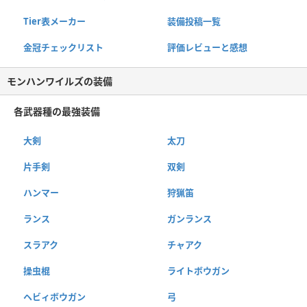
Tier表メーカー
装備投稿一覧
金冠チェックリスト
評価レビューと感想
モンハンワイルズの装備
各武器種の最強装備
大剣
太刀
片手剣
双剣
ハンマー
狩猟笛
ランス
ガンランス
スラアク
チャアク
操虫棍
ライトボウガン
ヘビィボウガン
弓