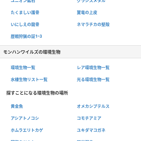
ユニオン鉱石
グラシスメタル
たくましい護骨
翼竜の上皮
いにしえの龍骨
ネマラチカの堅殻
歴戦狩猟の証1~3
モンハンワイルズの環境生物
環境生物一覧
レア環境生物一覧
水棲生物リスト一覧
光る環境生物一覧
探すことになる環境生物の場所
黄金魚
オメカシプテルス
アシアトノコシ
コモチアミア
ホムラエリトカゲ
ユキダマコガネ