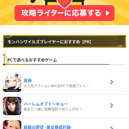
モンハンワイルズプレイヤーにおすすめ【PR】
PCで遊べるおすすめゲーム
原神
大人気アクションRPGをPCで快適プレイ！
ハーレムオブトーキョー
美女と一緒に歌舞伎町で成り上がれ！
総裁の野望 -美女養成計画-