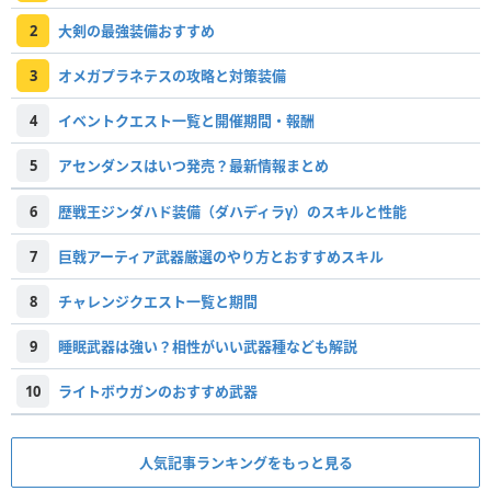
2
大剣の最強装備おすすめ
3
オメガプラネテスの攻略と対策装備
4
イベントクエスト一覧と開催期間・報酬
5
アセンダンスはいつ発売？最新情報まとめ
6
歴戦王ジンダハド装備（ダハディラγ）のスキルと性能
7
巨戟アーティア武器厳選のやり方とおすすめスキル
8
チャレンジクエスト一覧と期間
9
睡眠武器は強い？相性がいい武器種なども解説
10
ライトボウガンのおすすめ武器
人気記事ランキングをもっと見る