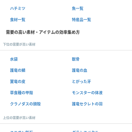
ハチミツ
魚一覧
食材一覧
特産品一覧
需要の高い素材・アイテムの効率集め方
下位の需要が高い素材
水袋
獣骨
護竜の鱗
護竜の血
翼竜の皮
とがった牙
草食種の甲殻
モンスターの体液
クラノダスの頭殻
護竜セクレトの羽
上位の需要が高い素材