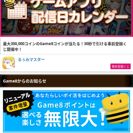
最大300,000コインのGame8コインが当たる！30秒で引ける事前登録く
じ開催中！
るぅみマスター
事前登録くじ
Game8からのお知らせ