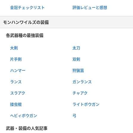
金冠チェックリスト
評価レビューと感想
モンハンワイルズの装備
各武器種の最強装備
大剣
太刀
片手剣
双剣
ハンマー
狩猟笛
ランス
ガンランス
スラアク
チャアク
操虫棍
ライトボウガン
ヘビィボウガン
弓
武器・装備の人気記事