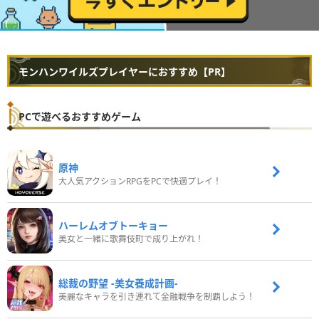
モンハンワイルズプレイヤーにおすすめ【PR】
PCで遊べるおすすめゲーム
原神
大人気アクションRPGをPCで快適プレイ！
ハーレムオブトーキョー
美女と一緒に歌舞伎町で成り上がれ！
総裁の野望 -美女養成計画-
美麗なキャラを引き連れて金融戦争を制覇しよう！