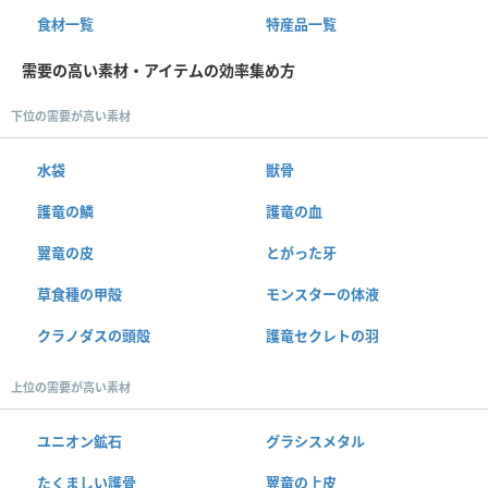
食材一覧
特産品一覧
需要の高い素材・アイテムの効率集め方
下位の需要が高い素材
水袋
獣骨
護竜の鱗
護竜の血
翼竜の皮
とがった牙
草食種の甲殻
モンスターの体液
クラノダスの頭殻
護竜セクレトの羽
上位の需要が高い素材
ユニオン鉱石
グラシスメタル
たくましい護骨
翼竜の上皮