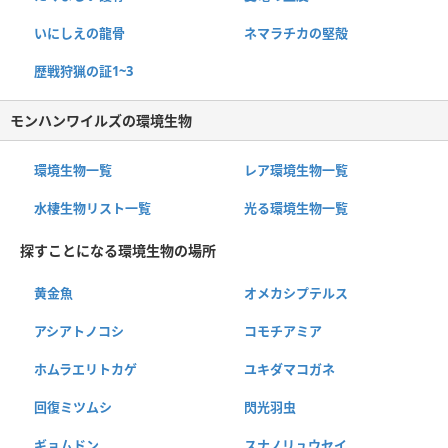
いにしえの龍骨
ネマラチカの堅殻
歴戦狩猟の証1~3
モンハンワイルズの環境生物
環境生物一覧
レア環境生物一覧
水棲生物リスト一覧
光る環境生物一覧
探すことになる環境生物の場所
黄金魚
オメカシプテルス
アシアトノコシ
コモチアミア
ホムラエリトカゲ
ユキダマコガネ
回復ミツムシ
閃光羽虫
ギョムドン
スナノリュウセイ