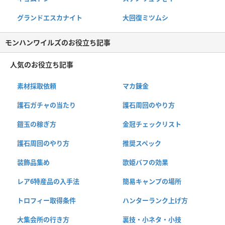
グランドエスカナイト
大回復ミツムシ
モンハンワイルズのお役立ち記事
人気のお役立ち記事
素材採取依頼
マカ錬金
護石ガチャの当たり
護石周回のやり方
鎧玉の稼ぎ方
金冠チェックリスト
護石周回のやり方
推奨スペック
装飾品集め
歌姫バフの効果
レア6特産品の入手法
簡易キャンプの場所
トロフィー取得条件
ハンターランク上げ方
大集会所の行き方
裏技・小ネタ・小技