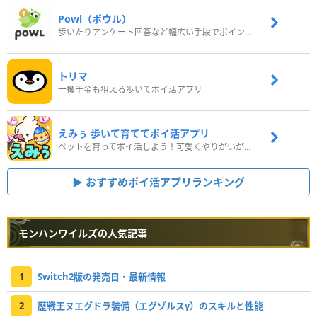
Powl（ポウル）
歩いたりアンケート回答など幅広い手段でポイントをゲット
トリマ
一攫千金も狙える歩いてポイ活アプリ
えみぅ 歩いて育ててポイ活アプリ
ペットを育ってポイ活しよう！可愛くやりがいがある新感覚アプリ
おすすめポイ活アプリランキング
モンハンワイルズの人気記事
1
Switch2版の発売日・最新情報
2
歴戦王ヌエグドラ装備（エグゾルスγ）のスキルと性能