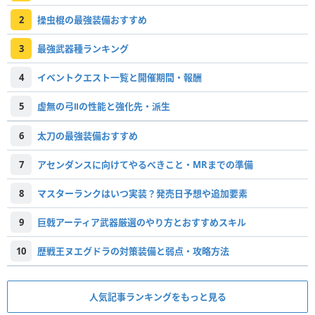
2
操虫棍の最強装備おすすめ
3
最強武器種ランキング
4
イベントクエスト一覧と開催期間・報酬
5
虚無の弓Ⅱの性能と強化先・派生
6
太刀の最強装備おすすめ
7
アセンダンスに向けてやるべきこと・MRまでの準備
8
マスターランクはいつ実装？発売日予想や追加要素
9
巨戟アーティア武器厳選のやり方とおすすめスキル
10
歴戦王ヌエグドラの対策装備と弱点・攻略方法
人気記事ランキングをもっと見る