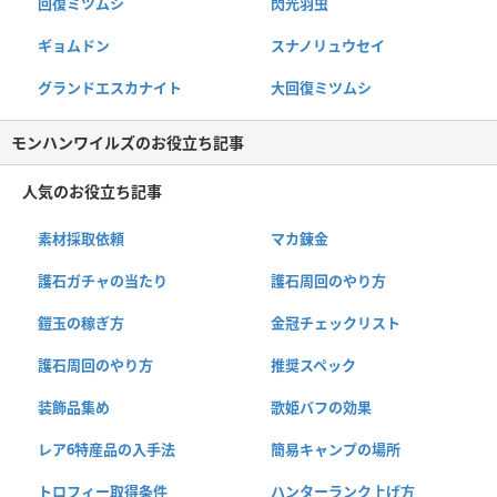
回復ミツムシ
閃光羽虫
ギョムドン
スナノリュウセイ
グランドエスカナイト
大回復ミツムシ
モンハンワイルズのお役立ち記事
人気のお役立ち記事
素材採取依頼
マカ錬金
護石ガチャの当たり
護石周回のやり方
鎧玉の稼ぎ方
金冠チェックリスト
護石周回のやり方
推奨スペック
装飾品集め
歌姫バフの効果
レア6特産品の入手法
簡易キャンプの場所
トロフィー取得条件
ハンターランク上げ方