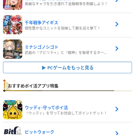
美麗なキャラを引き連れて金融戦争を制覇しよう！
千年戦争アイギス
個性豊かなユニットを指揮して敵を迎え撃て！
ミナシゴノシゴト
武器の『アビリティ』と『戦神』を駆使するターン制コマンドバトルRPG！
PCゲームをもっと見る
おすすめポイ活アプリ特集
ウッディ‐守ってポイ活
「ウッディ」を守ってお世話してポイントゲット！
ビットウォーク