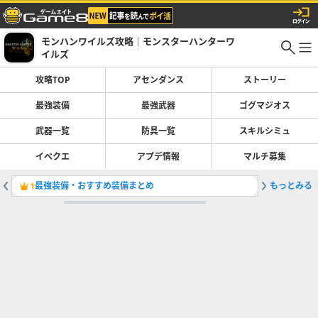
モンハンワイルズ攻略｜モンスターハンターワ
イルズ
攻略TOP
アセンダンス
ストーリー
最強装備
最強武器
ゴグマジオス
武器一覧
防具一覧
スキルシミュ
イベクエ
アプデ情報
マルチ募集
最強装備・おすすめ装備まとめ
もっとみる
天滄無窮
1
2