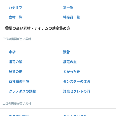
ハチミツ
魚一覧
食材一覧
特産品一覧
需要の高い素材・アイテムの効率集め方
下位の需要が高い素材
水袋
獣骨
護竜の鱗
護竜の血
翼竜の皮
とがった牙
草食種の甲殻
モンスターの体液
クラノダスの頭殻
護竜セクレトの羽
上位の需要が高い素材