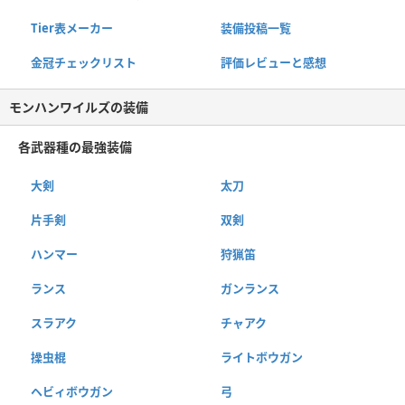
Tier表メーカー
装備投稿一覧
金冠チェックリスト
評価レビューと感想
モンハンワイルズの装備
各武器種の最強装備
大剣
太刀
片手剣
双剣
ハンマー
狩猟笛
ランス
ガンランス
スラアク
チャアク
操虫棍
ライトボウガン
ヘビィボウガン
弓