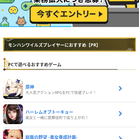
モンハンワイルズプレイヤーにおすすめ【PR】
PCで遊べるおすすめゲーム
原神
大人気アクションRPGをPCで快適プレイ！
ハーレムオブトーキョー
美女と一緒に歌舞伎町で成り上がれ！
総裁の野望 -美女養成計画-