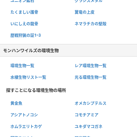
ユニオン鉱石
グラシスメタル
たくましい護骨
翼竜の上皮
いにしえの龍骨
ネマラチカの堅殻
歴戦狩猟の証1~3
モンハンワイルズの環境生物
環境生物一覧
レア環境生物一覧
水棲生物リスト一覧
光る環境生物一覧
探すことになる環境生物の場所
黄金魚
オメカシプテルス
アシアトノコシ
コモチアミア
ホムラエリトカゲ
ユキダマコガネ