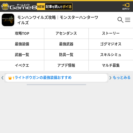
モンハンワイルズ攻略｜モンスターハンターワ
イルズ
攻略TOP
アセンダンス
ストーリー
最強装備
最強武器
ゴグマジオス
武器一覧
防具一覧
スキルシミュ
イベクエ
アプデ情報
マルチ募集
ライトボウガンの最強装備おすすめ
もっとみる
双剣の最
1
2