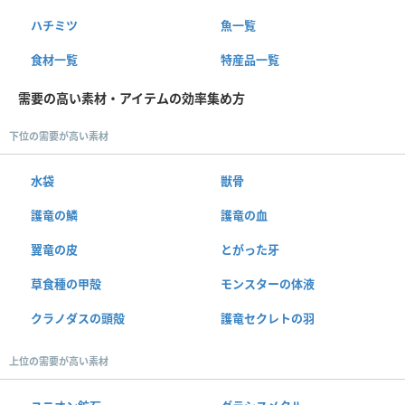
ハチミツ
魚一覧
食材一覧
特産品一覧
需要の高い素材・アイテムの効率集め方
下位の需要が高い素材
水袋
獣骨
護竜の鱗
護竜の血
翼竜の皮
とがった牙
草食種の甲殻
モンスターの体液
クラノダスの頭殻
護竜セクレトの羽
上位の需要が高い素材