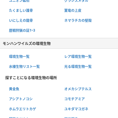
ユニオン鉱石
グラシスメタル
たくましい護骨
翼竜の上皮
いにしえの龍骨
ネマラチカの堅殻
歴戦狩猟の証1~3
モンハンワイルズの環境生物
環境生物一覧
レア環境生物一覧
水棲生物リスト一覧
光る環境生物一覧
探すことになる環境生物の場所
黄金魚
オメカシプテルス
アシアトノコシ
コモチアミア
ホムラエリトカゲ
ユキダマコガネ