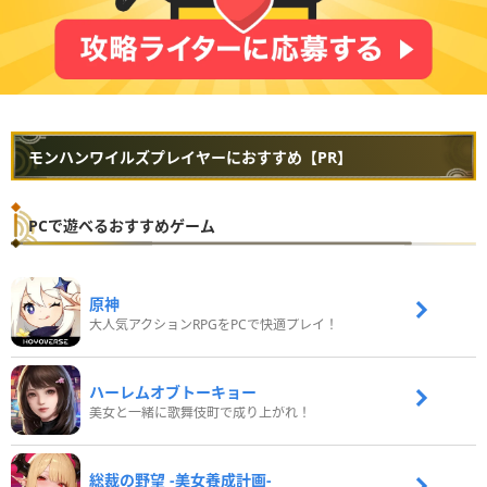
モンハンワイルズプレイヤーにおすすめ【PR】
PCで遊べるおすすめゲーム
原神
大人気アクションRPGをPCで快適プレイ！
ハーレムオブトーキョー
美女と一緒に歌舞伎町で成り上がれ！
総裁の野望 -美女養成計画-