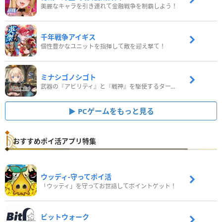
美麗なキャラを引き連れて金融戦争を制覇しよう！
千年戦争アイギス
個性豊かなユニットを指揮して敵を迎え撃て！
ミナシゴノシゴト
武器の『アビリティ』と『戦神』を駆使するターン制コマンドバトルRPG！
PCゲームをもっと見る
おすすめポイ活アプリ特集
ウッディ‐守ってポイ活
「ウッディ」を守ってお世話してポイントゲット！
ビットウォーク