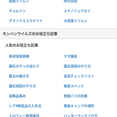
回復ミツムシ
閃光羽虫
ギョムドン
スナノリュウセイ
グランドエスカナイト
大回復ミツムシ
モンハンワイルズのお役立ち記事
人気のお役立ち記事
素材採取依頼
マカ錬金
護石ガチャの当たり
護石周回のやり方
鎧玉の稼ぎ方
金冠チェックリスト
護石周回のやり方
推奨スペック
装飾品集め
歌姫バフの効果
レア6特産品の入手法
簡易キャンプの場所
トロフィー取得条件
ハンターランク上げ方