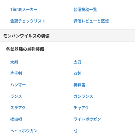
Tier表メーカー
装備投稿一覧
金冠チェックリスト
評価レビューと感想
モンハンワイルズの装備
各武器種の最強装備
大剣
太刀
片手剣
双剣
ハンマー
狩猟笛
ランス
ガンランス
スラアク
チャアク
操虫棍
ライトボウガン
ヘビィボウガン
弓