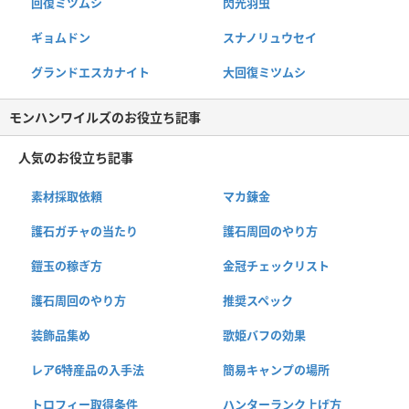
回復ミツムシ
閃光羽虫
ギョムドン
スナノリュウセイ
グランドエスカナイト
大回復ミツムシ
モンハンワイルズのお役立ち記事
人気のお役立ち記事
素材採取依頼
マカ錬金
護石ガチャの当たり
護石周回のやり方
鎧玉の稼ぎ方
金冠チェックリスト
護石周回のやり方
推奨スペック
装飾品集め
歌姫バフの効果
レア6特産品の入手法
簡易キャンプの場所
トロフィー取得条件
ハンターランク上げ方