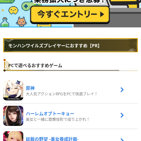
モンハンワイルズプレイヤーにおすすめ【PR】
PCで遊べるおすすめゲーム
原神
大人気アクションRPGをPCで快適プレイ！
ハーレムオブトーキョー
美女と一緒に歌舞伎町で成り上がれ！
総裁の野望 -美女養成計画-