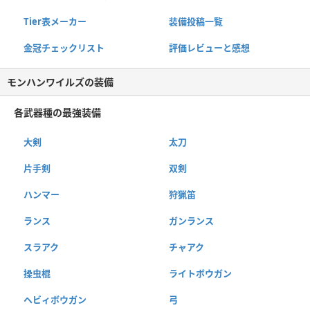
Tier表メーカー
装備投稿一覧
金冠チェックリスト
評価レビューと感想
モンハンワイルズの装備
各武器種の最強装備
大剣
太刀
片手剣
双剣
ハンマー
狩猟笛
ランス
ガンランス
スラアク
チャアク
操虫棍
ライトボウガン
ヘビィボウガン
弓