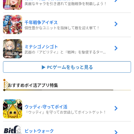
美麗なキャラを引き連れて金融戦争を制覇しよう！
千年戦争アイギス
個性豊かなユニットを指揮して敵を迎え撃て！
ミナシゴノシゴト
武器の『アビリティ』と『戦神』を駆使するターン制コマンドバトルRPG！
PCゲームをもっと見る
おすすめポイ活アプリ特集
ウッディ‐守ってポイ活
「ウッディ」を守ってお世話してポイントゲット！
ビットウォーク