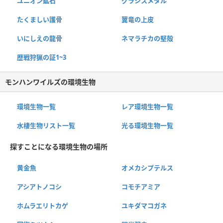
ユニオン鉱石
グラシスメタル
たくましい護骨
翼竜の上皮
いにしえの龍骨
ネマラチカの堅殻
歴戦狩猟の証1~3
モンハンワイルズの環境生物
環境生物一覧
レア環境生物一覧
水棲生物リスト一覧
光る環境生物一覧
探すことになる環境生物の場所
黄金魚
オメカシプテルス
アシアトノコシ
コモチアミア
ホムラエリトカゲ
ユキダマコガネ