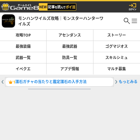
モンハンワイルズ攻略｜モンスターハンターワ
イルズ
攻略TOP
アセンダンス
ストーリー
最強装備
最強武器
ゴグマジオス
武器一覧
防具一覧
スキルシミュ
イベクエ
アプデ情報
マルチ募集
護石ガチャの当たりと鑑定護石の入手方法
もっとみる
ライトボ
1
2