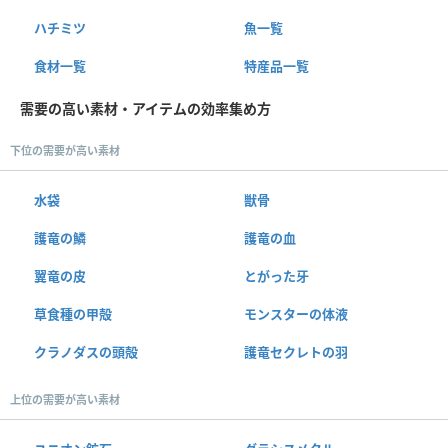
ハチミツ
魚一覧
食材一覧
特産品一覧
需要の高い素材・アイテムの効率集め方
下位の需要が高い素材
水袋
獣骨
護竜の鱗
護竜の血
翼竜の皮
とがった牙
草食種の甲殻
モンスターの体液
クラノダスの頭殻
護竜セクレトの羽
上位の需要が高い素材