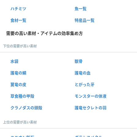
ハチミツ
魚一覧
食材一覧
特産品一覧
需要の高い素材・アイテムの効率集め方
下位の需要が高い素材
水袋
獣骨
護竜の鱗
護竜の血
翼竜の皮
とがった牙
草食種の甲殻
モンスターの体液
クラノダスの頭殻
護竜セクレトの羽
上位の需要が高い素材