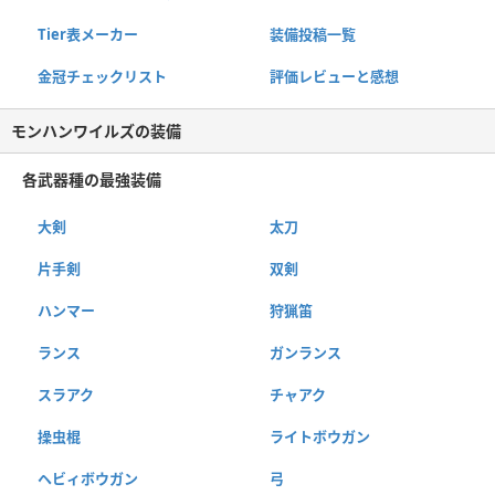
Tier表メーカー
装備投稿一覧
金冠チェックリスト
評価レビューと感想
モンハンワイルズの装備
各武器種の最強装備
大剣
太刀
片手剣
双剣
ハンマー
狩猟笛
ランス
ガンランス
スラアク
チャアク
操虫棍
ライトボウガン
ヘビィボウガン
弓