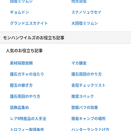
回復ミツムシ
閃光羽虫
ギョムドン
スナノリュウセイ
グランドエスカナイト
大回復ミツムシ
モンハンワイルズのお役立ち記事
人気のお役立ち記事
素材採取依頼
マカ錬金
護石ガチャの当たり
護石周回のやり方
鎧玉の稼ぎ方
金冠チェックリスト
護石周回のやり方
推奨スペック
装飾品集め
歌姫バフの効果
レア6特産品の入手法
簡易キャンプの場所
トロフィー取得条件
ハンターランク上げ方