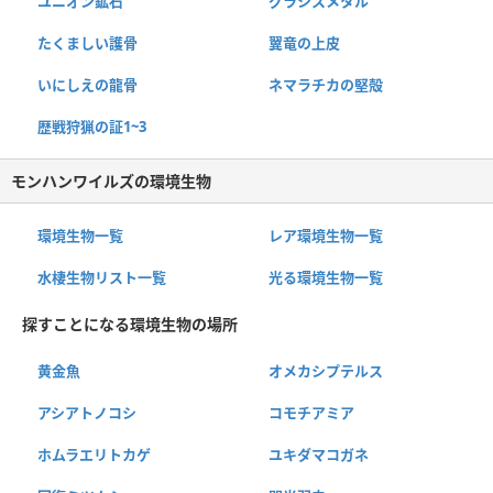
ユニオン鉱石
グラシスメタル
たくましい護骨
翼竜の上皮
いにしえの龍骨
ネマラチカの堅殻
歴戦狩猟の証1~3
モンハンワイルズの環境生物
環境生物一覧
レア環境生物一覧
水棲生物リスト一覧
光る環境生物一覧
探すことになる環境生物の場所
黄金魚
オメカシプテルス
アシアトノコシ
コモチアミア
ホムラエリトカゲ
ユキダマコガネ