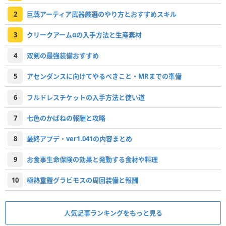
2
巨戟アーティア武器厳選のやり方とおすすめスキル
3
クリークアームαの入手方法と生産素材
4
双剣の最強装備おすすめ
5
アセンダンスに向けてやるべきこと・MRまでの準備
6
フルドレスチケットの入手方法と使い道
7
七色のかばねの報酬と攻略
8
最終アプデ・ver1.041の内容まとめ
9
お食事生命保険の効果と発動する食材や料理
10
極熱重鎧グラビモスの周回装備と報酬
人気記事ランキングをもっと見る