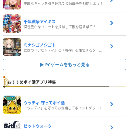
美麗なキャラを引き連れて金融戦争を制覇しよう！
千年戦争アイギス
個性豊かなユニットを指揮して敵を迎え撃て！
ミナシゴノシゴト
武器の『アビリティ』と『戦神』を駆使するターン制コマンドバトルRPG！
PCゲームをもっと見る
おすすめポイ活アプリ特集
ウッディ‐守ってポイ活
「ウッディ」を守ってお世話してポイントゲット！
ビットウォーク