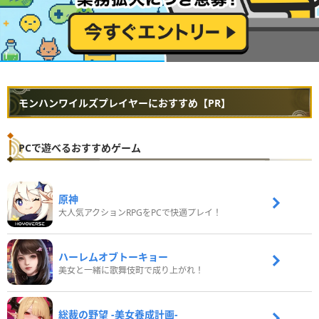
モンハンワイルズプレイヤーにおすすめ【PR】
PCで遊べるおすすめゲーム
原神
大人気アクションRPGをPCで快適プレイ！
ハーレムオブトーキョー
美女と一緒に歌舞伎町で成り上がれ！
総裁の野望 -美女養成計画-