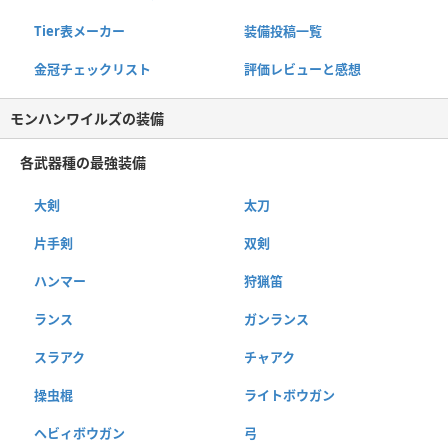
Tier表メーカー
装備投稿一覧
金冠チェックリスト
評価レビューと感想
モンハンワイルズの装備
各武器種の最強装備
大剣
太刀
片手剣
双剣
ハンマー
狩猟笛
ランス
ガンランス
スラアク
チャアク
操虫棍
ライトボウガン
ヘビィボウガン
弓