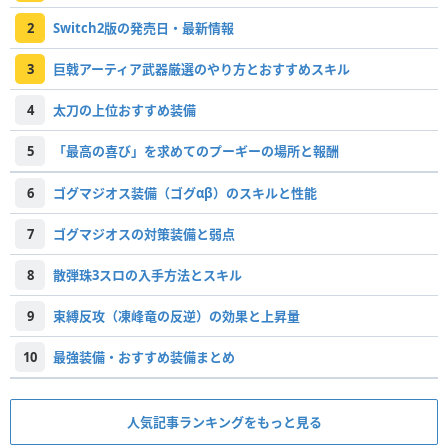
2
Switch2版の発売日・最新情報
3
巨戟アーティア武器厳選のやり方とおすすめスキル
4
太刀の上位おすすめ装備
5
「最高の喜び」を求めてのプーギーの場所と報酬
6
ゴグマジオス装備（ゴグαβ）のスキルと性能
7
ゴグマジオスの対策装備と弱点
8
散弾珠3スロの入手方法とスキル
9
束縛反攻（凍峰竜の反逆）の効果と上昇量
10
最強装備・おすすめ装備まとめ
人気記事ランキングをもっと見る