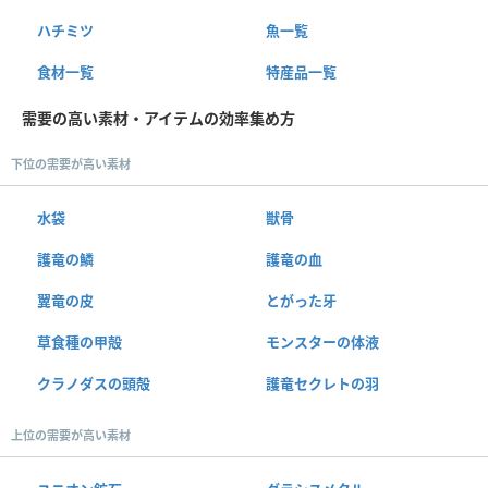
ハチミツ
魚一覧
食材一覧
特産品一覧
需要の高い素材・アイテムの効率集め方
下位の需要が高い素材
水袋
獣骨
護竜の鱗
護竜の血
翼竜の皮
とがった牙
草食種の甲殻
モンスターの体液
クラノダスの頭殻
護竜セクレトの羽
上位の需要が高い素材