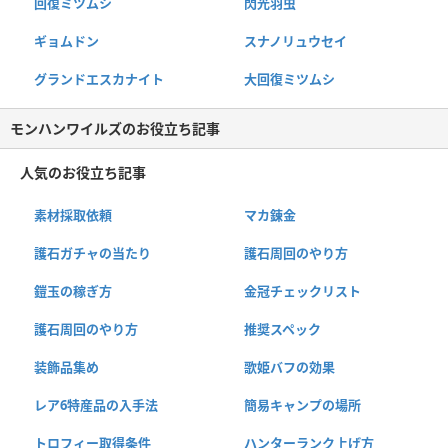
回復ミツムシ
閃光羽虫
ギョムドン
スナノリュウセイ
グランドエスカナイト
大回復ミツムシ
モンハンワイルズのお役立ち記事
人気のお役立ち記事
素材採取依頼
マカ錬金
護石ガチャの当たり
護石周回のやり方
鎧玉の稼ぎ方
金冠チェックリスト
護石周回のやり方
推奨スペック
装飾品集め
歌姫バフの効果
レア6特産品の入手法
簡易キャンプの場所
トロフィー取得条件
ハンターランク上げ方