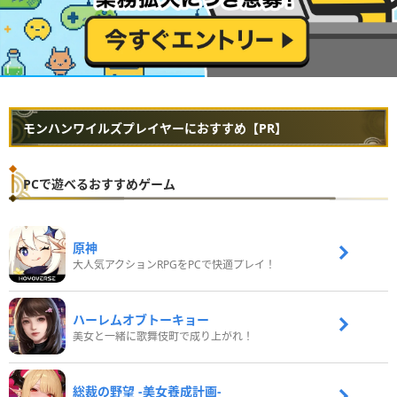
モンハンワイルズプレイヤーにおすすめ【PR】
PCで遊べるおすすめゲーム
原神
大人気アクションRPGをPCで快適プレイ！
ハーレムオブトーキョー
美女と一緒に歌舞伎町で成り上がれ！
総裁の野望 -美女養成計画-