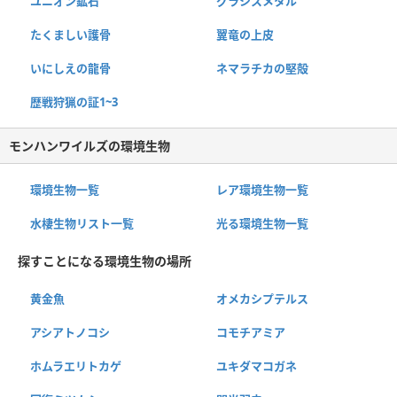
ユニオン鉱石
グラシスメタル
たくましい護骨
翼竜の上皮
いにしえの龍骨
ネマラチカの堅殻
歴戦狩猟の証1~3
モンハンワイルズの環境生物
環境生物一覧
レア環境生物一覧
水棲生物リスト一覧
光る環境生物一覧
探すことになる環境生物の場所
黄金魚
オメカシプテルス
アシアトノコシ
コモチアミア
ホムラエリトカゲ
ユキダマコガネ