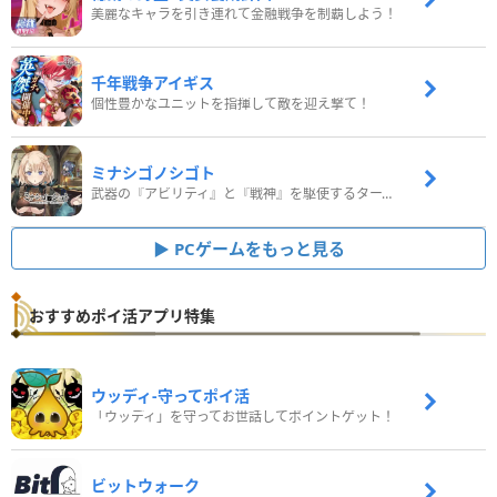
美麗なキャラを引き連れて金融戦争を制覇しよう！
千年戦争アイギス
個性豊かなユニットを指揮して敵を迎え撃て！
ミナシゴノシゴト
武器の『アビリティ』と『戦神』を駆使するターン制コマンドバトルRPG！
PCゲームをもっと見る
おすすめポイ活アプリ特集
ウッディ‐守ってポイ活
「ウッディ」を守ってお世話してポイントゲット！
ビットウォーク