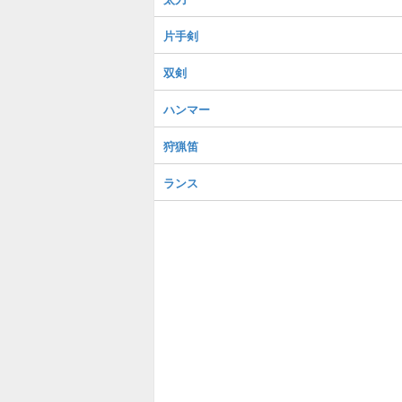
片手剣
双剣
ハンマー
狩猟笛
ランス