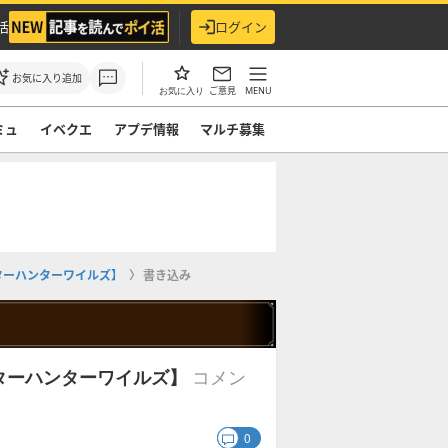
活
ログイン
お気に入り追加
ご意見
MENU
お気に入り
ミュ
イベクエ
アプデ情報
マルチ募集
ターハンターワイルズ】
書き込み
コメン
ターハンターワイルズ】
0