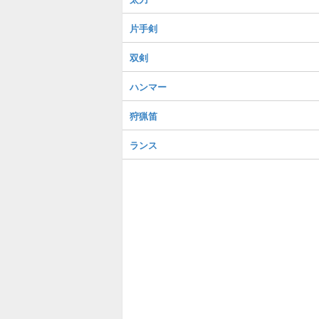
片手剣
双剣
ハンマー
狩猟笛
ランス