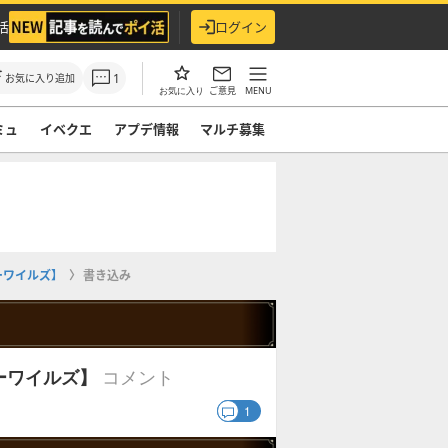
活
ログイン
1
お気に入り追加
ご意見
MENU
お気に入り
ミュ
イベクエ
アプデ情報
マルチ募集
ーワイルズ】
書き込み
コメント
ーワイルズ】
1