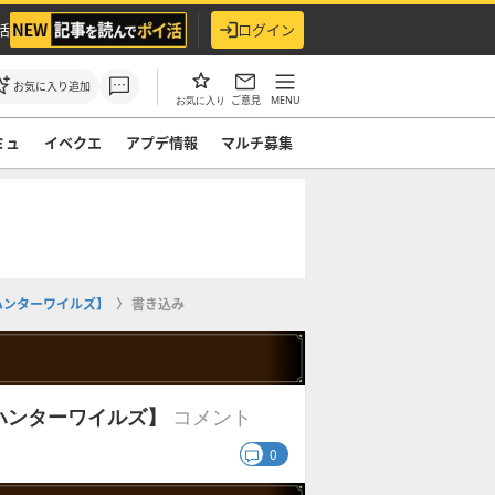
活
ログイン
お気に入り追加
ご意見
MENU
お気に入り
ミュ
イベクエ
アプデ情報
マルチ募集
ハンターワイルズ】
書き込み
コメント
ハンターワイルズ】
0