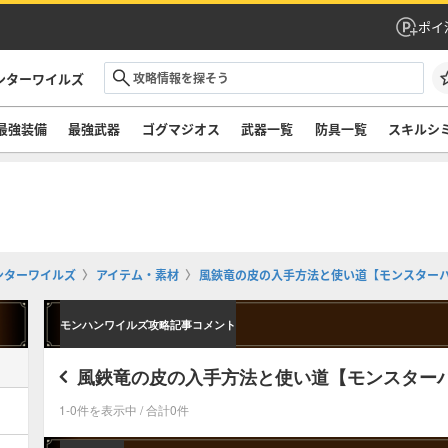
ポイ
ンターワイルズ
最強装備
最強武器
ゴグマジオス
武器一覧
防具一覧
スキルシ
ンターワイルズ
アイテム・素材
風鋏竜の皮の入手方法と使い道【モンスター
モンハンワイルズ攻略記事コメント
風鋏竜の皮の入手方法と使い道【モンスター
1-0件を表示中 / 合計0件