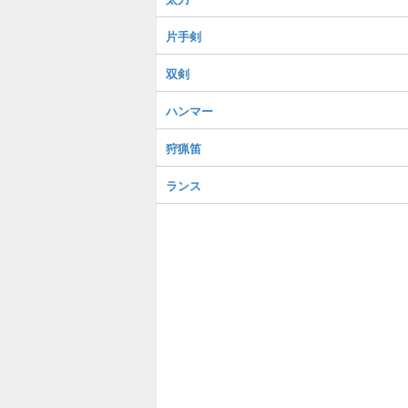
片手剣
双剣
ハンマー
狩猟笛
ランス