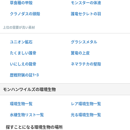
草食種の甲殻
モンスターの体液
クラノダスの頭殻
護竜セクレトの羽
上位の需要が高い素材
ユニオン鉱石
グラシスメタル
たくましい護骨
翼竜の上皮
いにしえの龍骨
ネマラチカの堅殻
歴戦狩猟の証1~3
モンハンワイルズの環境生物
環境生物一覧
レア環境生物一覧
水棲生物リスト一覧
光る環境生物一覧
探すことになる環境生物の場所