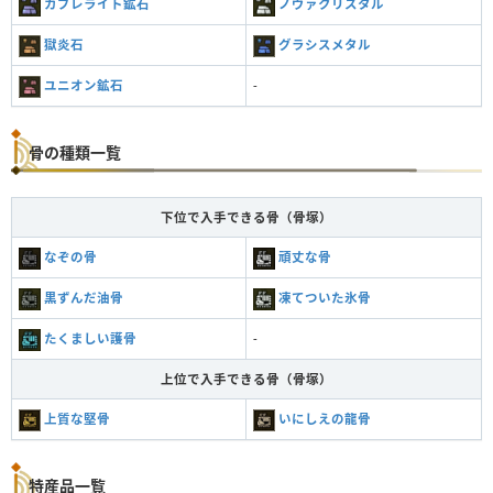
カブレライト鉱石
ノヴァクリスタル
獄炎石
グラシスメタル
ユニオン鉱石
-
骨の種類一覧
下位で入手できる骨（骨塚）
なぞの骨
頑丈な骨
黒ずんだ油骨
凍てついた氷骨
たくましい護骨
-
上位で入手できる骨（骨塚）
上質な堅骨
いにしえの龍骨
特産品一覧