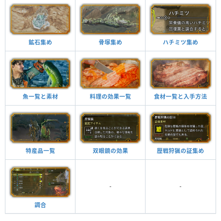
鉱石集め
骨塚集め
ハチミツ集め
魚一覧と素材
料理の効果一覧
食材一覧と入手方法
特産品一覧
双眼鏡の効果
歴戦狩猟の証集め
-
-
調合