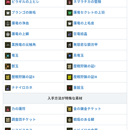
ピラギルの上ヒレ
ネマラチカの堅殻
ブランゴの剛毛
護竜セクレトの上羽
護竜の浄血
護竜の上毛皮
護竜の上鱗
狂竜結晶
黒蝕竜の尖触角
無慈悲な鎖刃甲
竜玉
鳥竜玉
獣玉
歴戦狩猟の証Ⅰ
歴戦狩猟の証Ⅱ
歴戦狩猟の証Ⅲ
ナナイロカネ
重鎧玉
入手方法が特殊な素材
力の護符
金の錬金チケット
調査団チケット
戦傷のある鱗