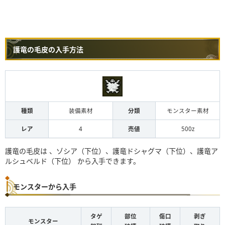
護竜の毛皮の入手方法
種類
装備素材
分類
モンスター素材
レア
4
売値
500z
護竜の毛皮は 、ゾシア（下位）、護竜ドシャグマ（下位）、護竜ア
ルシュベルド（下位） から入手できます。
モンスターから入手
タゲ
部位
傷口
剥ぎ
モンスター