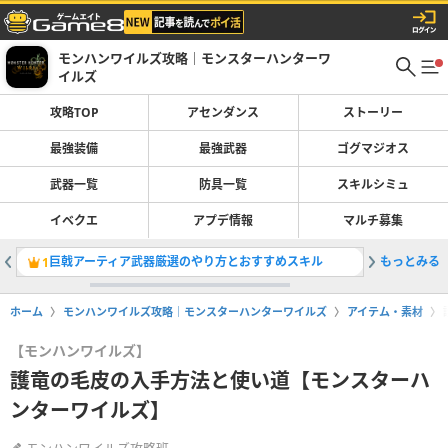
モンハンワイルズ攻略｜モンスターハンターワ
イルズ
攻略TOP
アセンダンス
ストーリー
最強装備
最強武器
ゴグマジオス
武器一覧
防具一覧
スキルシミュ
イベクエ
アプデ情報
マルチ募集
巨戟アーティア武器厳選のやり方とおすすめスキル
もっとみる
ライトボ
1
2
ホーム
モンハンワイルズ攻略｜モンスターハンターワイルズ
アイテム・素材
【モンハンワイルズ】
護竜の毛皮の入手方法と使い道【モンスターハ
ンターワイルズ】