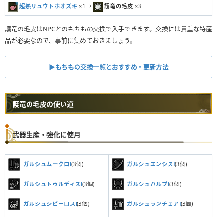
超熟リュウトホオズキ
×1→
護竜の毛皮
×3
護竜の毛皮はNPCとのもちもの交換で入手できます。交換には貴重な特産
品が必要なので、事前に集めておきましょう。
▶︎もちもの交換一覧とおすすめ・更新方法
護竜の毛皮の使い道
武器生産・強化に使用
ガルシュムークロⅠ
(3個)
ガルシュエンシスⅠ
(3個)
ガルシュトゥルディスⅠ
(3個)
ガルシュハルプⅠ
(3個)
ガルシュシビーロスⅠ
(3個)
ガルシュランチェアⅠ
(3個)