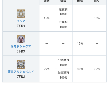
報酬
破壊
破壊
取り
左翼腕
100%
15%
ー
30%
ゾシア
右翼腕
（下位）
100%
ー
ー
12%
ー
護竜ドシャグマ
（下位）
左鎖翼刃
100%
20%
43%
30%
護竜アルシュベルド
右鎖翼刃
（下位）
100%