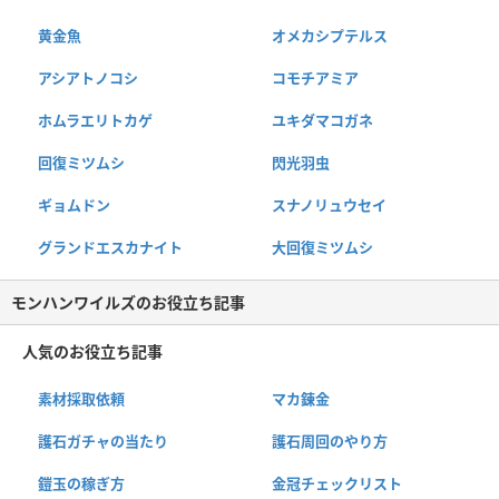
黄金魚
オメカシプテルス
アシアトノコシ
コモチアミア
ホムラエリトカゲ
ユキダマコガネ
回復ミツムシ
閃光羽虫
ギョムドン
スナノリュウセイ
グランドエスカナイト
大回復ミツムシ
モンハンワイルズのお役立ち記事
人気のお役立ち記事
素材採取依頼
マカ錬金
護石ガチャの当たり
護石周回のやり方
鎧玉の稼ぎ方
金冠チェックリスト