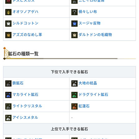
ドスビスカス
ニビイロの金屑
オオツノアゲハ
禍々しい布
シルドコットン
スージャ反物
アズズのなめし革
ダルトドンの毛織物
鉱石の種類一覧
下位で入手できる鉱石
鉄鉱石
大地の結晶
マカライト鉱石
ドラグライト鉱石
ライトクリスタル
紅蓮石
アイシスメタル
-
上位で入手できる鉱石