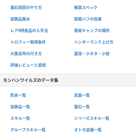
護石周回のやり方
推奨スペック
装飾品集め
歌姫バフの効果
レア6特産品の入手法
簡易キャンプの場所
トロフィー取得条件
ハンターランク上げ方
大集会所の行き方
裏技・小ネタ・小技
評価レビューと感想
モンハンワイルズのデータ集
防具一覧
武器一覧
装飾品一覧
護石一覧
スキル一覧
シリーズスキル一覧
グループスキル一覧
オトモ装備一覧