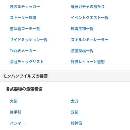
神おまチェッカー
護石ガチャの当たり
ストーリー攻略
イベントクエスト一覧
重ね着コーデ一覧
環境生物一覧
サイドミッション一覧
スキルシミュレーター
Tier表メーカー
装備投稿一覧
金冠チェックリスト
評価レビューと感想
モンハンワイルズの装備
各武器種の最強装備
大剣
太刀
片手剣
双剣
ハンマー
狩猟笛