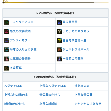
レア6特産品（勲章獲得条件）
ドスヘダテアロエ
轟天蒼雷晶
悠久の大緋琥珀
デカデカのオタカラ
アンティマター
金色竜鱗重飾大壺
暦年の大リュウヌ玉
ジェネシスオパール
女王華の蠱惑粉
一夜花の月華粉
冬竜夏草
-
その他の特産品（勲章獲得条件）
ヘダテアロエ
上質なヘダテアロエ
沙胡椒の実
上質な沙胡椒の実
蒼雷晶のかけら
上質な蒼雷晶
緋琥珀のかけら
上質な緋琥珀
ツヤツヤのオタカラ