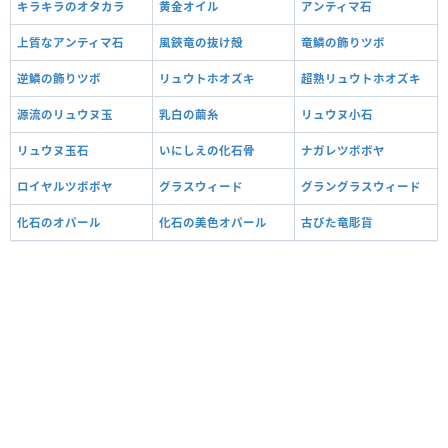
キラキラのオタカラ
黄金オイル
アンティマ石
上質なアンティマ石
風鋏竜の抜け殻
竜鱗の飾りツボ
逆鱗の飾りツボ
リュウトホオズキ
超熟リュウトホオズキ
源流のリュウヌ玉
乳白の繭糸
リュウヌ小石
リュウヌ玉石
いにしえの化石骨
ナガレツボボヤ
ロイヤルツボボヤ
グラスウィード
グラングラスウィード
化石のオパール
化石の美色オパール
古びた竜彫貨