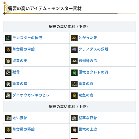
需要の高いアイテム・モンスター素材
需要の高い素材（下位）
モンスターの体液
とがった牙
草食種の甲殻
クラノダスの頭殻
翼竜の皮
影蜘蛛の爪
獣骨
護竜セクレトの羽
護竜の鱗
護竜の血
ダイオウカジキのヒレ
咬魚の皮
需要の高い素材（上位）
太い獣骨
堅牢な巨骨
草食種の堅殻
翼竜の上皮