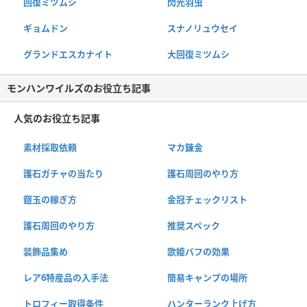
回復ミツムシ
閃光羽虫
ギョムドン
スナノリュウセイ
グランドエスカナイト
大回復ミツムシ
モンハンワイルズのお役立ち記事
人気のお役立ち記事
素材採取依頼
マカ錬金
護石ガチャの当たり
護石周回のやり方
鎧玉の稼ぎ方
金冠チェックリスト
護石周回のやり方
推奨スペック
装飾品集め
歌姫バフの効果
レア6特産品の入手法
簡易キャンプの場所
トロフィー取得条件
ハンターランク上げ方