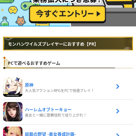
モンハンワイルズプレイヤーにおすすめ【PR】
PCで遊べるおすすめゲーム
原神
大人気アクションRPGをPCで快適プレイ！
ハーレムオブトーキョー
美女と一緒に歌舞伎町で成り上がれ！
総裁の野望 -美女養成計画-