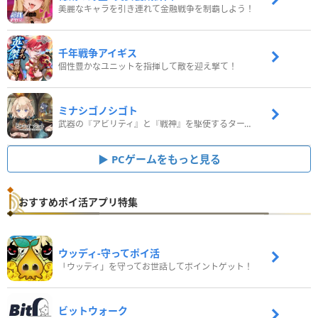
美麗なキャラを引き連れて金融戦争を制覇しよう！
千年戦争アイギス
個性豊かなユニットを指揮して敵を迎え撃て！
ミナシゴノシゴト
武器の『アビリティ』と『戦神』を駆使するターン制コマンドバトルRPG！
PCゲームをもっと見る
おすすめポイ活アプリ特集
ウッディ‐守ってポイ活
「ウッディ」を守ってお世話してポイントゲット！
ビットウォーク