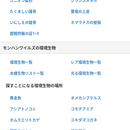
ユニオン鉱石
グラシスメタル
たくましい護骨
翼竜の上皮
いにしえの龍骨
ネマラチカの堅殻
歴戦狩猟の証1~3
モンハンワイルズの環境生物
環境生物一覧
レア環境生物一覧
水棲生物リスト一覧
光る環境生物一覧
探すことになる環境生物の場所
黄金魚
オメカシプテルス
アシアトノコシ
コモチアミア
ホムラエリトカゲ
ユキダマコガネ