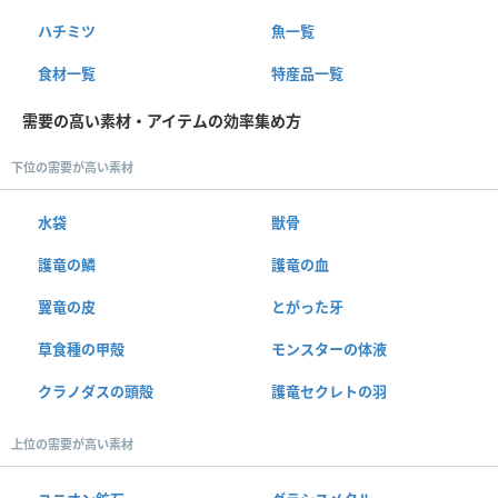
ハチミツ
魚一覧
食材一覧
特産品一覧
需要の高い素材・アイテムの効率集め方
下位の需要が高い素材
水袋
獣骨
護竜の鱗
護竜の血
翼竜の皮
とがった牙
草食種の甲殻
モンスターの体液
クラノダスの頭殻
護竜セクレトの羽
上位の需要が高い素材