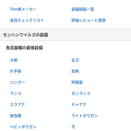
Tier表メーカー
装備投稿一覧
金冠チェックリスト
評価レビューと感想
モンハンワイルズの装備
各武器種の最強装備
大剣
太刀
片手剣
双剣
ハンマー
狩猟笛
ランス
ガンランス
スラアク
チャアク
操虫棍
ライトボウガン
ヘビィボウガン
弓