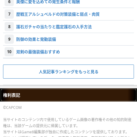
6
英傑に愛を込めての発生条件と報酬
7
歴戦王アルシュベルドの対策装備と弱点・肉質
8
護石ガチャの当たりと鑑定護石の入手方法
9
防御の効果と発動装備
10
双剣の最強装備おすすめ
人気記事ランキングをもっと見る
権利表記
©CAPCOM
当サイトのコンテンツ内で使用しているゲーム画像の著作権その他の知的財産
権は、当該ゲームの提供元に帰属しています。
当サイトはGame8編集部が独自に作成したコンテンツを提供しております。