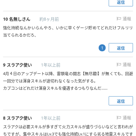
返信
10
名無しさん
約8ヶ月前
通報
強化持続なんかいらんやろ、いかに早くゲージ貯めてどれだけフルリリ
当てられるかだろ、
返信
1
9
スラアク使い
1年以上前
通報
4月４日のアップデート以降、雷顎竜の闘志【無尽蔵Ⅰ】が無くても、回避
一回分では渾身スキルが途切れなくなった気がする。
カプコンはどれだけ渾身スキルを優遇するつもりなんだ……
返信
8
スラアク使い
1年以上前
通報
スラアクは必要スキルが多すぎて火力スキルが盛りづらいなどと言われが
ちですが、集中スキルはLv.3でも強化持続Lv.1にすら劣る地雷スキルです