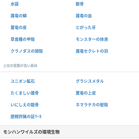
水袋
獣骨
護竜の鱗
護竜の血
翼竜の皮
とがった牙
草食種の甲殻
モンスターの体液
クラノダスの頭殻
護竜セクレトの羽
上位の需要が高い素材
ユニオン鉱石
グラシスメタル
たくましい護骨
翼竜の上皮
いにしえの龍骨
ネマラチカの堅殻
歴戦狩猟の証1~3
モンハンワイルズの環境生物