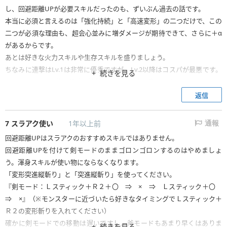
し、回避距離UPが必要スキルだったのも、ずいぶん過去の話です。
本当に必須と言えるのは「強化持続」と「高速変形」の二つだけで、この
二つが必須な理由も、超会心並みに増ダメージが期待できて、さらに＋α
があるからです。
あとは好きな火力スキルや生存スキルを盛りましょう。
ちなみに連撃はLv.1は非常に優秀ですが、Lv.2以降はコスパが最悪です。
続きを見る
Lv.1だけつけて、後は弱特や挑戦者を盛った方が良いです。
他は渾身と逆襲さえつけておけば、スラアクの火力スキルとしては大体O
返信
Kです。
7
スラアク使い
1年以上前
通報
回避距離UPはスラアクのおすすめスキルではありません。
回避距離UPを付けて剣モードのままゴロンゴロンするのはやめましょ
う。渾身スキルが使い物にならなくなります。
「変形突進縦斬り」と「突進縦斬り」を使ってください。
『剣モード：Ｌスティック＋Ｒ２＋〇 ⇒ × ⇒ Ｌスティック＋〇
⇒ ×』（※モンスターに近づいたら好きなタイミングでＬスティック＋
Ｒ２の変形斬りを入れてください）
確かに剣モードでの移動は遅いですし、斧モードもあまり早くはありま
続きを見る