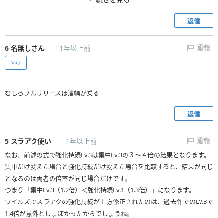
せんが、上記を使えば、スラアクはワイルズでもトップクラスの機動力を
誇るようになります。
返信
アンジャナフ装備の無尽蔵Ⅰを付けておけば、渾身スキルも全く途切れま
せん。
6
名無しさん
1年以上前
通報
もちろん「変形突進縦斬り（Ｌスティック＋Ｒ２＋〇）」ではなく、従来
>>2
のように×ボタンでローリングしながらR2で変形斬りでも良いのですが、
これだと剣での攻撃直後の場合、ローリングの前に回避ステップを入れ
ることになり、無尽蔵Ⅰを付けていても渾身スキルが途切れます。
むしろフルリリースほ溜幅が乗る
なのでおすすめは「変形突進縦斬り」です。
返信
5
スラアク使い
1年以上前
通報
なお、前述の式で強化持続Lv.3は集中Lv.3の３～４倍の結果となります。
集中だけ変えた場合と強化持続だけ変えた場合を比較すると、結果が同じ
となるのは両者の倍率が同じ場合だけです。
つまり「集中Lv.3（1.2倍）＜強化持続Lv.1（1.3倍）」になります。
ワイルズでスラアクの強化持続が上方修正されたのは、過去作でのLv.3で
1.4倍が意外としょぼかったからでしょうね。