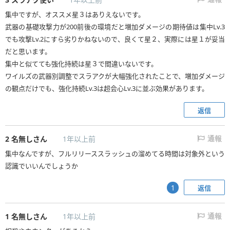
た総ダメージの何％くらいか分かります。
集中ですが、オススメ星３はありえないです。
集中Lv.3だけつけて計算すると1％前後になりますね。
武器の基礎攻撃力が200前後の環境だと増加ダメージの期待値は集中Lv.3
100のダメージが101になるレベルなので基礎攻撃力＋３並みの増ダメー
でも攻撃Lv.2にすら劣りかねないので、良くて星２、実際には星１が妥当
ジです。
だと思います。
スラッシュゲージ増加量1.2倍の恩恵はさらに小さいです。
集中と似てても強化持続は星３で間違いないです。
ちなみに覚醒に要する平均時間（ａ）は、集中Lv.3だと49秒、強化持続L
ワイルズの武器別調整でスラアクが大幅強化されたことで、増加ダメージ
v.3だと64秒あたりが、覚醒状態の割合が最も高くなり、そこから増えて
の観点だけでも、強化持続Lv.3は超会心Lv.3に並ぶ効果があります。
も減っても低下します。
返信
2
名無しさん
1年以上前
通報
集中なんですが、フルリリーススラッシュの溜めてる時間は対象外という
認識でいいんでしょうか
返信
1
1
名無しさん
1年以上前
通報