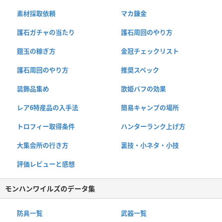
素材採取依頼
マカ錬金
護石ガチャの当たり
護石周回のやり方
鎧玉の稼ぎ方
金冠チェックリスト
護石周回のやり方
推奨スペック
装飾品集め
歌姫バフの効果
レア6特産品の入手法
簡易キャンプの場所
トロフィー取得条件
ハンターランク上げ方
大集会所の行き方
裏技・小ネタ・小技
評価レビューと感想
モンハンワイルズのデータ集
防具一覧
武器一覧