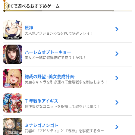
PCで遊べるおすすめゲーム
原神
大人気アクションRPGをPCで快適プレイ！
ハーレムオブトーキョー
美女と一緒に歌舞伎町で成り上がれ！
総裁の野望 -美女養成計画-
美麗なキャラを引き連れて金融戦争を制覇しよう！
千年戦争アイギス
個性豊かなユニットを指揮して敵を迎え撃て！
ミナシゴノシゴト
武器の『アビリティ』と『戦神』を駆使するターン制コマンドバトルRPG！