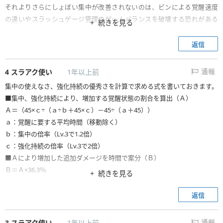
それよりさらにしょぼい集中が改善されないのは、ビンによる覚醒速度
の違いやスラッシュゲージ管理のゲームバランスを破壊する恐れがある
続きを見る
からだと思います。
現在の強化持続は、15秒程度で覚醒できる場合でもそれなりの増ダメー
返信
ジが見込めるので、上手い人でも滅龍ビンでも安心して付けられます。
集中は強撃ビンでも付けない方が良いと思います。スキル枠が勿体ないで
4
スラアク使い
1年以上前
通報
す。
集中の使えなさ、強化持続の優秀さを計算で求める式を書いておきます。
■集中、強化持続により、増加する覚醒状態の割合を算出（Ａ）
Ａ＝（45×ｃ÷（ａ÷ｂ＋45×ｃ）－45÷（ａ＋45））
ａ：覚醒に要する平均時間（移動除く）
ｂ：集中の倍率（Lv.3で1.2倍）
ｃ：強化持続の倍率（Lv.3で2倍）
■Ａにより増加した追加ダメージを時間で案分（Ｂ）
Ｂ＝Ａ×36.3％
続きを見る
■Ｂを斧と剣のダメージ割合で案分（Ｃ）
Ｃ＝Ｂ×ｄ
返信
ｄ：総ダメージ中の剣の占める割合（覚醒の追加ダメージ除く）
上記を計算すると、期待される増ダメージが、覚醒の追加ダメージを除い
3
スラアク使い
1年以上前
通報