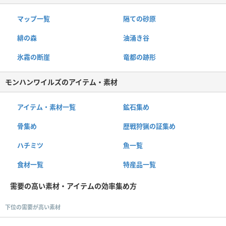
マップ一覧
隔ての砂原
緋の森
油涌き谷
氷霧の断崖
竜都の跡形
モンハンワイルズのアイテム・素材
アイテム・素材一覧
鉱石集め
骨集め
歴戦狩猟の証集め
ハチミツ
魚一覧
食材一覧
特産品一覧
需要の高い素材・アイテムの効率集め方
下位の需要が高い素材