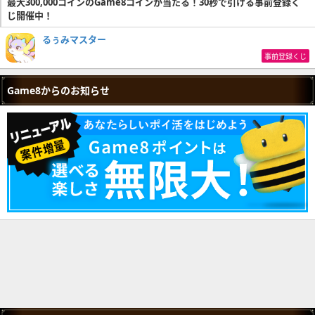
最大300,000コインのGame8コインが当たる！30秒で引ける事前登録く
じ開催中！
るぅみマスター
事前登録くじ
Game8からのお知らせ