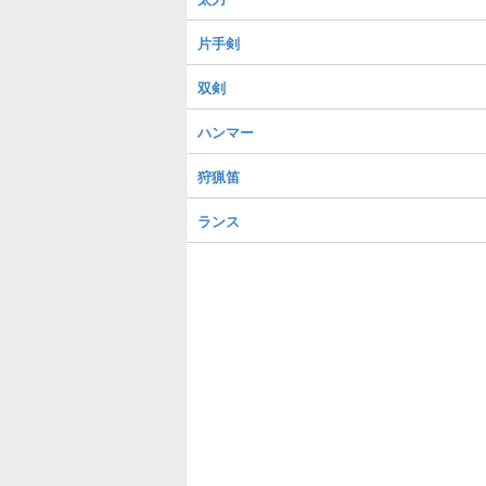
片手剣
双剣
ハンマー
狩猟笛
ランス