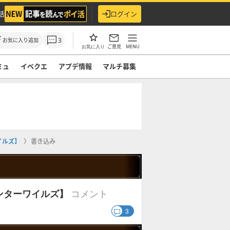
活
ログイン
3
お気に入り追加
ご意見
MENU
お気に入り
ミュ
イベクエ
アプデ情報
マルチ募集
イルズ】
書き込み
コメント
ンターワイルズ】
3