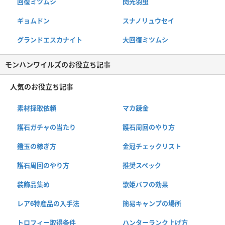
回復ミツムシ
閃光羽虫
ギョムドン
スナノリュウセイ
グランドエスカナイト
大回復ミツムシ
モンハンワイルズのお役立ち記事
人気のお役立ち記事
素材採取依頼
マカ錬金
護石ガチャの当たり
護石周回のやり方
鎧玉の稼ぎ方
金冠チェックリスト
護石周回のやり方
推奨スペック
装飾品集め
歌姫バフの効果
レア6特産品の入手法
簡易キャンプの場所
トロフィー取得条件
ハンターランク上げ方