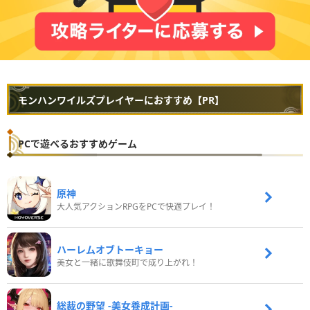
モンハンワイルズプレイヤーにおすすめ【PR】
PCで遊べるおすすめゲーム
原神
大人気アクションRPGをPCで快適プレイ！
ハーレムオブトーキョー
美女と一緒に歌舞伎町で成り上がれ！
総裁の野望 -美女養成計画-