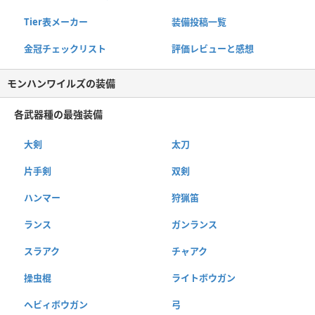
Tier表メーカー
装備投稿一覧
金冠チェックリスト
評価レビューと感想
モンハンワイルズの装備
各武器種の最強装備
大剣
太刀
片手剣
双剣
ハンマー
狩猟笛
ランス
ガンランス
スラアク
チャアク
操虫棍
ライトボウガン
ヘビィボウガン
弓