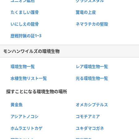
ユニオン鉱石
グラシスメタル
たくましい護骨
翼竜の上皮
いにしえの龍骨
ネマラチカの堅殻
歴戦狩猟の証1~3
モンハンワイルズの環境生物
環境生物一覧
レア環境生物一覧
水棲生物リスト一覧
光る環境生物一覧
探すことになる環境生物の場所
黄金魚
オメカシプテルス
アシアトノコシ
コモチアミア
ホムラエリトカゲ
ユキダマコガネ