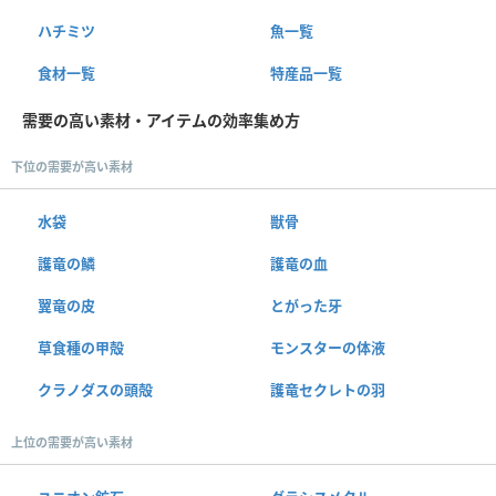
ハチミツ
魚一覧
食材一覧
特産品一覧
需要の高い素材・アイテムの効率集め方
下位の需要が高い素材
水袋
獣骨
護竜の鱗
護竜の血
翼竜の皮
とがった牙
草食種の甲殻
モンスターの体液
クラノダスの頭殻
護竜セクレトの羽
上位の需要が高い素材