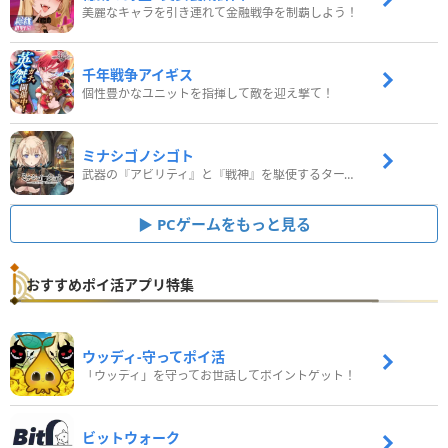
美麗なキャラを引き連れて金融戦争を制覇しよう！
千年戦争アイギス
個性豊かなユニットを指揮して敵を迎え撃て！
ミナシゴノシゴト
武器の『アビリティ』と『戦神』を駆使するターン制コマンドバトルRPG！
PCゲームをもっと見る
おすすめポイ活アプリ特集
ウッディ‐守ってポイ活
「ウッディ」を守ってお世話してポイントゲット！
ビットウォーク