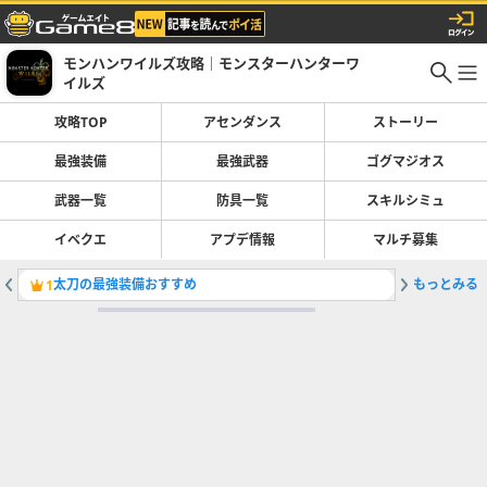
モンハンワイルズ攻略｜モンスターハンターワ
イルズ
攻略TOP
アセンダンス
ストーリー
最強装備
最強武器
ゴグマジオス
武器一覧
防具一覧
スキルシミュ
イベクエ
アプデ情報
マルチ募集
太刀の最強装備おすすめ
もっとみる
Switc
1
2