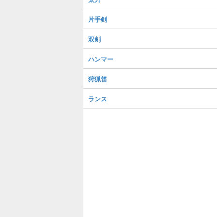
片手剣
双剣
ハンマー
狩猟笛
ランス