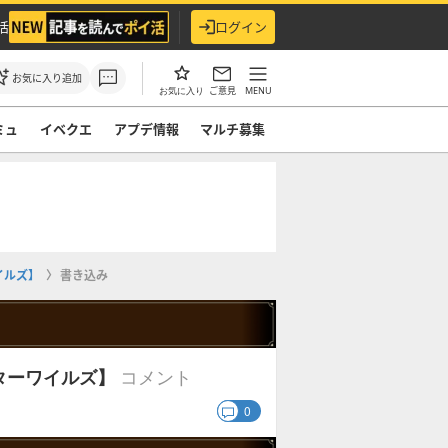
活
ログイン
お気に入り追加
ご意見
MENU
お気に入り
ミュ
イベクエ
アプデ情報
マルチ募集
イルズ】
書き込み
コメント
ターワイルズ】
0