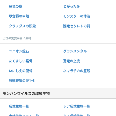
翼竜の皮
とがった牙
草食種の甲殻
モンスターの体液
クラノダスの頭殻
護竜セクレトの羽
上位の需要が高い素材
ユニオン鉱石
グラシスメタル
たくましい護骨
翼竜の上皮
いにしえの龍骨
ネマラチカの堅殻
歴戦狩猟の証1~3
モンハンワイルズの環境生物
環境生物一覧
レア環境生物一覧
水棲生物リスト一覧
光る環境生物一覧