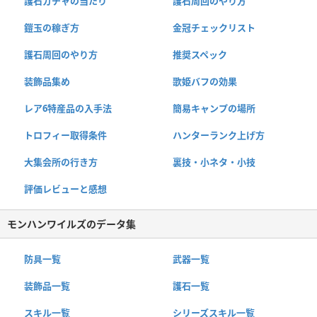
護石ガチャの当たり
護石周回のやり方
鎧玉の稼ぎ方
金冠チェックリスト
護石周回のやり方
推奨スペック
装飾品集め
歌姫バフの効果
レア6特産品の入手法
簡易キャンプの場所
トロフィー取得条件
ハンターランク上げ方
大集会所の行き方
裏技・小ネタ・小技
評価レビューと感想
モンハンワイルズのデータ集
防具一覧
武器一覧
装飾品一覧
護石一覧
スキル一覧
シリーズスキル一覧