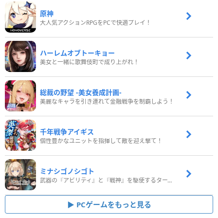
原神
大人気アクションRPGをPCで快適プレイ！
ハーレムオブトーキョー
美女と一緒に歌舞伎町で成り上がれ！
総裁の野望 -美女養成計画-
美麗なキャラを引き連れて金融戦争を制覇しよう！
千年戦争アイギス
個性豊かなユニットを指揮して敵を迎え撃て！
ミナシゴノシゴト
武器の『アビリティ』と『戦神』を駆使するターン制コマンドバトルRPG！
PCゲームをもっと見る