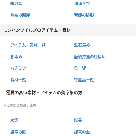
緋の森
油涌き谷
氷霧の断崖
竜都の跡形
モンハンワイルズのアイテム・素材
アイテム・素材一覧
鉱石集め
骨集め
歴戦狩猟の証集め
ハチミツ
魚一覧
食材一覧
特産品一覧
需要の高い素材・アイテムの効率集め方
下位の需要が高い素材
水袋
獣骨
護竜の鱗
護竜の血