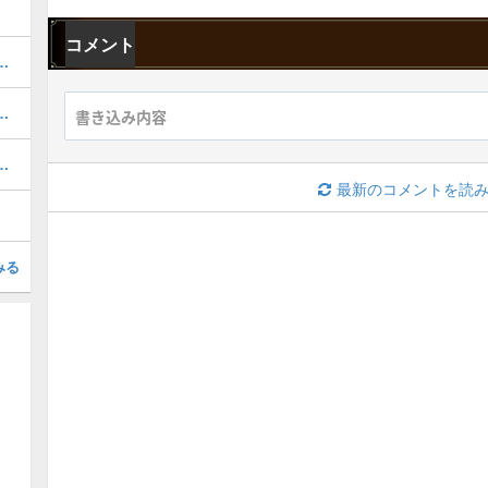
コメント
ルドの対策装備と弱点・肉質
竜の力）の効果時間と倍率
率的な集め方と精錬解放条件
最新のコメントを読
みる