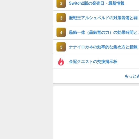
Switch2版の発売日・最新情報
2
歴戦王アルシュベ
3
黒蝕一体（黒蝕
4
ナナイロカネの効
5
金冠クエストの交換掲示板
もっと