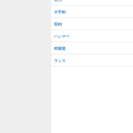
片手剣
双剣
ハンマー
狩猟笛
ランス