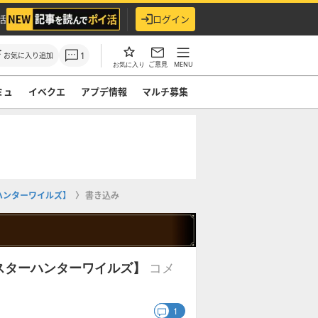
活
ログイン
1
お気に入り追加
ご意見
MENU
お気に入り
ミュ
イベクエ
アプデ情報
マルチ募集
ハンターワイルズ】
書き込み
コメ
スターハンターワイルズ】
1