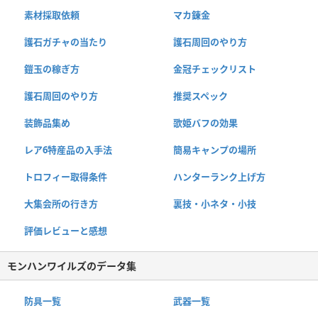
素材採取依頼
マカ錬金
護石ガチャの当たり
護石周回のやり方
鎧玉の稼ぎ方
金冠チェックリスト
護石周回のやり方
推奨スペック
装飾品集め
歌姫バフの効果
レア6特産品の入手法
簡易キャンプの場所
トロフィー取得条件
ハンターランク上げ方
大集会所の行き方
裏技・小ネタ・小技
評価レビューと感想
モンハンワイルズのデータ集
防具一覧
武器一覧