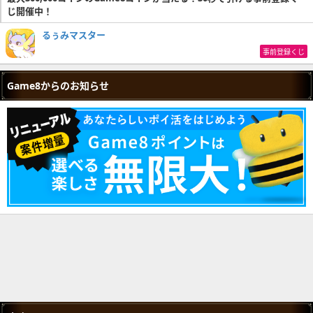
じ開催中！
るぅみマスター
事前登録くじ
Game8からのお知らせ