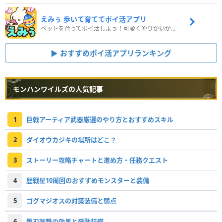
えみぅ 歩いて育ててポイ活アプリ
ペットを育ってポイ活しよう！可愛くやりがいがある新感覚アプリ
おすすめポイ活アプリランキング
モンハンワイルズの人気記事
1
巨戟アーティア武器厳選のやり方とおすすめスキル
2
ダイオウカジキの場所はどこ？
3
ストーリー攻略チャートと進め方・任務クエスト
4
歴戦星10周回のおすすめモンスターと装備
5
ゴグマジオスの対策装備と弱点
6
鎖刃刺撃の効果と発動装備