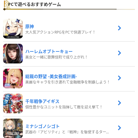
PCで遊べるおすすめゲーム
原神
大人気アクションRPGをPCで快適プレイ！
ハーレムオブトーキョー
美女と一緒に歌舞伎町で成り上がれ！
総裁の野望 -美女養成計画-
美麗なキャラを引き連れて金融戦争を制覇しよう！
千年戦争アイギス
個性豊かなユニットを指揮して敵を迎え撃て！
ミナシゴノシゴト
武器の『アビリティ』と『戦神』を駆使するターン制コマンドバトルRPG！