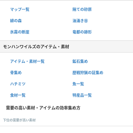
マップ一覧
隔ての砂原
緋の森
油涌き谷
氷霧の断崖
竜都の跡形
モンハンワイルズのアイテム・素材
アイテム・素材一覧
鉱石集め
骨集め
歴戦狩猟の証集め
ハチミツ
魚一覧
食材一覧
特産品一覧
需要の高い素材・アイテムの効率集め方
下位の需要が高い素材