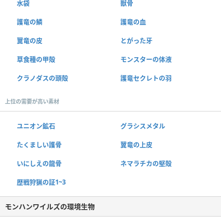
水袋
獣骨
護竜の鱗
護竜の血
翼竜の皮
とがった牙
草食種の甲殻
モンスターの体液
クラノダスの頭殻
護竜セクレトの羽
上位の需要が高い素材
ユニオン鉱石
グラシスメタル
たくましい護骨
翼竜の上皮
いにしえの龍骨
ネマラチカの堅殻
歴戦狩猟の証1~3
モンハンワイルズの環境生物