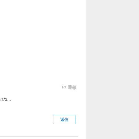
通報
のね…
返信