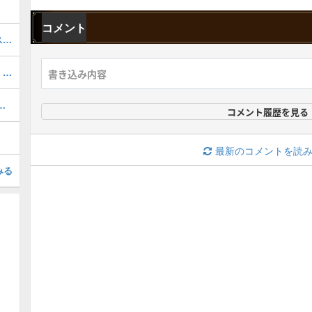
コメント
蒼世ノ侍α（USJ装備）の入手方法とスキル・性能
歴戦王ジンダハド装備（ダハディラγ）のスキルと性能
器厳選のやり方とおすすめスキル
コメント履歴を見る
最新のコメントを読
みる