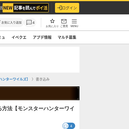
活
ログイン
4
お気に入り追加
ご意見
MENU
お気に入り
ミュ
イベクエ
アプデ情報
マルチ募集
ハンターワイルズ】
書き込み
る方法【モンスターハンターワイ
4