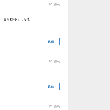
通報
「豊穣期/夕」になる
返信
通報
返信
通報