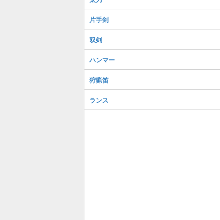
片手剣
双剣
ハンマー
狩猟笛
ランス