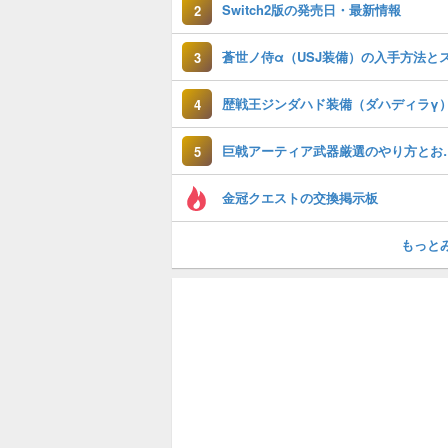
Switch2版の発売日・最新情報
2
3
4
巨戟アーティア武
5
金冠クエストの交換掲示板
もっと