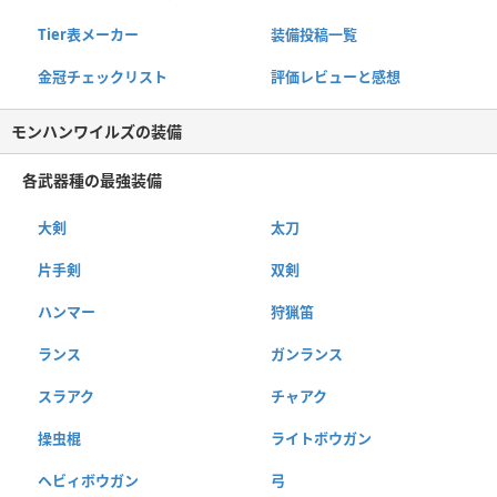
Tier表メーカー
装備投稿一覧
金冠チェックリスト
評価レビューと感想
モンハンワイルズの装備
各武器種の最強装備
大剣
太刀
片手剣
双剣
ハンマー
狩猟笛
ランス
ガンランス
スラアク
チャアク
操虫棍
ライトボウガン
ヘビィボウガン
弓