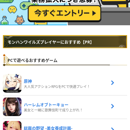
モンハンワイルズプレイヤーにおすすめ【PR】
PCで遊べるおすすめゲーム
原神
大人気アクションRPGをPCで快適プレイ！
ハーレムオブトーキョー
美女と一緒に歌舞伎町で成り上がれ！
総裁の野望 -美女養成計画-