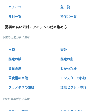
ハチミツ
魚一覧
食材一覧
特産品一覧
需要の高い素材・アイテムの効率集め方
下位の需要が高い素材
水袋
獣骨
護竜の鱗
護竜の血
翼竜の皮
とがった牙
草食種の甲殻
モンスターの体液
クラノダスの頭殻
護竜セクレトの羽
上位の需要が高い素材