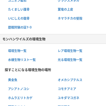
ユニオン鉱石
グラシスメタル
たくましい護骨
翼竜の上皮
いにしえの龍骨
ネマラチカの堅殻
歴戦狩猟の証1~3
モンハンワイルズの環境生物
環境生物一覧
レア環境生物一覧
水棲生物リスト一覧
光る環境生物一覧
探すことになる環境生物の場所
黄金魚
オメカシプテルス
アシアトノコシ
コモチアミア
ホムラエリトカゲ
ユキダマコガネ