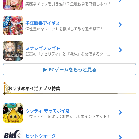
美麗なキャラを引き連れて金融戦争を制覇しよう！
千年戦争アイギス
個性豊かなユニットを指揮して敵を迎え撃て！
ミナシゴノシゴト
武器の『アビリティ』と『戦神』を駆使するターン制コマンドバトルRPG！
PCゲームをもっと見る
おすすめポイ活アプリ特集
ウッディ‐守ってポイ活
「ウッディ」を守ってお世話してポイントゲット！
ビットウォーク