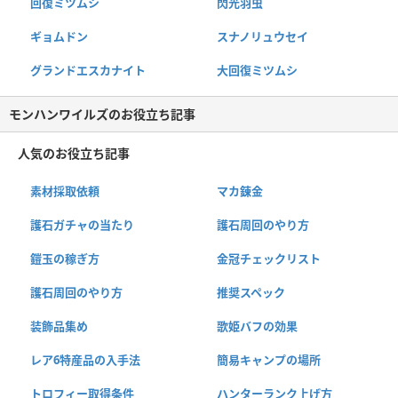
回復ミツムシ
閃光羽虫
ギョムドン
スナノリュウセイ
グランドエスカナイト
大回復ミツムシ
モンハンワイルズのお役立ち記事
人気のお役立ち記事
素材採取依頼
マカ錬金
護石ガチャの当たり
護石周回のやり方
鎧玉の稼ぎ方
金冠チェックリスト
護石周回のやり方
推奨スペック
装飾品集め
歌姫バフの効果
レア6特産品の入手法
簡易キャンプの場所
トロフィー取得条件
ハンターランク上げ方