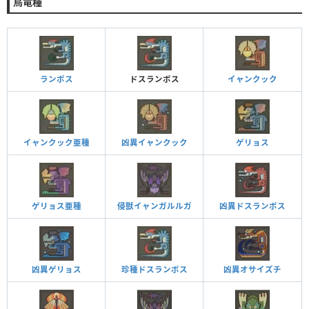
鳥竜種
ランポス
ドスランポス
イャンクック
イャンクック亜種
凶異イャンクック
ゲリョス
ゲリョス亜種
侵獣イャンガルルガ
凶異ドスランポス
凶異ゲリョス
珍種ドスランポス
凶異オサイズチ