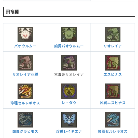
飛竜種
パオウルムー
凶異パオウルムー
リオレイア
リオレイア亜種
紫毒姫リオレイア
エスピナス
レ・ダウ
凶異エスピナス
珍種セルレギオス
凶異グラビモス
珍種レイギエナ
侵獣セルレギオス