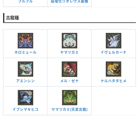
フルフル
超竜化リオレウス亜種
古龍種
ネロミェール
ヤマツカミ
イヴェルカーナ
アエンシン
メル・ゼナ
ナルハタタヒメ
イブシマキヒコ
ヤマツカミ(天変古龍)