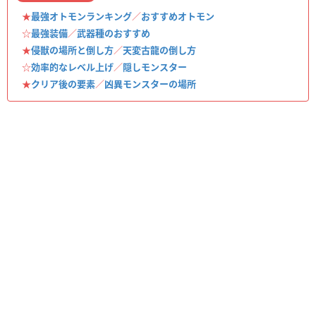
★
最強オトモンランキング
／
おすすめオトモン
☆
最強装備
／
武器種のおすすめ
★
侵獣の場所と倒し方
／
天変古龍の倒し方
☆
効率的なレベル上げ
／
隠しモンスター
★
クリア後の要素
／
凶異モンスターの場所