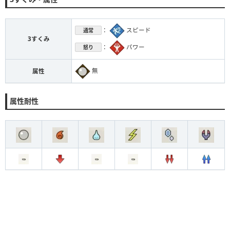
：
スピード
通常
3すくみ
：
パワー
怒り
無
属性
属性耐性