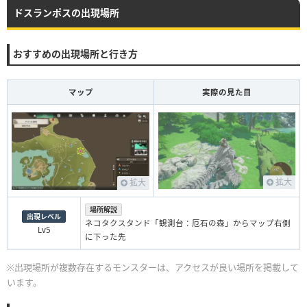
ドスランポスの出現場所
おすすめの出現場所と行き方
マップ
実際の見た目
拡大
拡大
場所解説
出現レベル
ネコタクスタンド「観測台：厄石の森」からマップ右側
Lv5
に下った先
※出現場所が複数存在するモンスターは、アクセスが良い場所を掲載して
います。