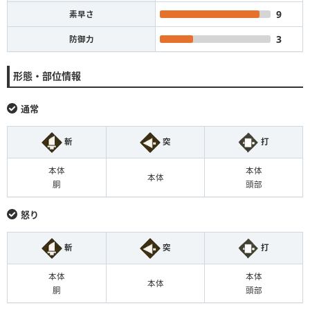
9
素早さ
3
防御力
形態・部位情報
通常
斬
突
打
本体
本体
本体
胴
頭部
怒り
斬
突
打
本体
本体
本体
胴
頭部