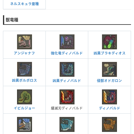
ネルスキュラ亜種
獣竜種
アンジャナフ
強化竜ディノバルド
凶異ブラキディオス
凶異ボルボロス
凶異ディノバルド
侵獣オドガロン
イビルジョー
燼滅刃ディノバルド
ディノバルド