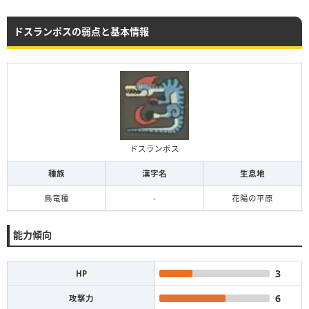
ドスランポスの弱点と基本情報
ドスランポス
種族
漢字名
生息地
鳥竜種
-
花陽の平原
能力傾向
3
HP
6
攻撃力