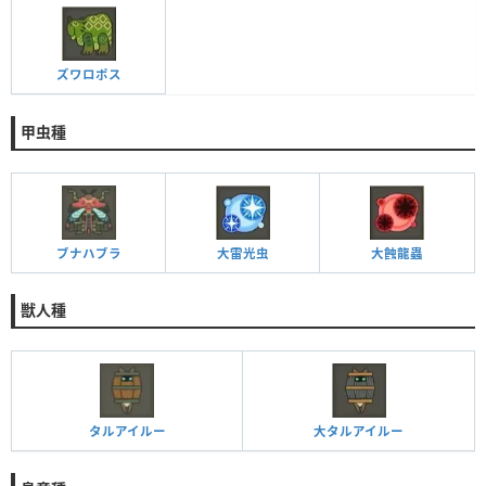
ズワロポス
甲虫種
ブナハブラ
大雷光虫
大蝕龍蟲
獣人種
タルアイルー
大タルアイルー