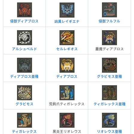
侵獣ディアブロス
侵獣フルフル
凶異レイギエナ
アルシュベルド
セルレギオス
鏖魔ディアブロス
ディアブロス亜種
ディアブロス
グラビモス亜種
グラビモス
荒鉤爪ティガレックス
ティガレックス亜種
ティガレックス
黒炎王リオレウス
リオレウス亜種