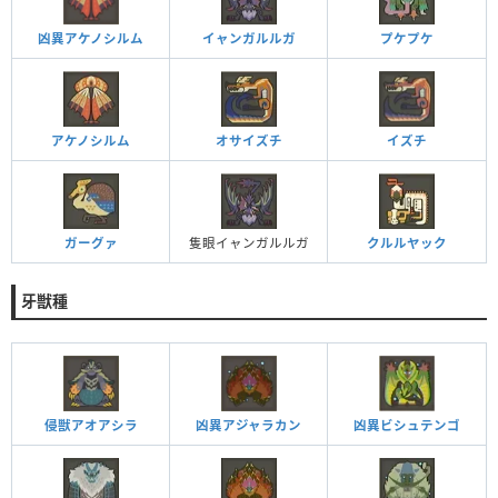
凶異アケノシルム
イャンガルルガ
プケプケ
アケノシルム
オサイズチ
イズチ
ガーグァ
隻眼イャンガルルガ
クルルヤック
牙獣種
侵獣アオアシラ
凶異アジャラカン
凶異ビシュテンゴ