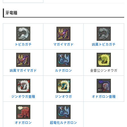
牙竜種
トビカガチ
マガイマガド
凶異トビカガチ
凶異マガイマガド
ルナガロン
金雷公ジンオウガ
ジンオウガ亜種
ジンオウガ
オドガロン亜種
オドガロン
超竜化ルナガロン