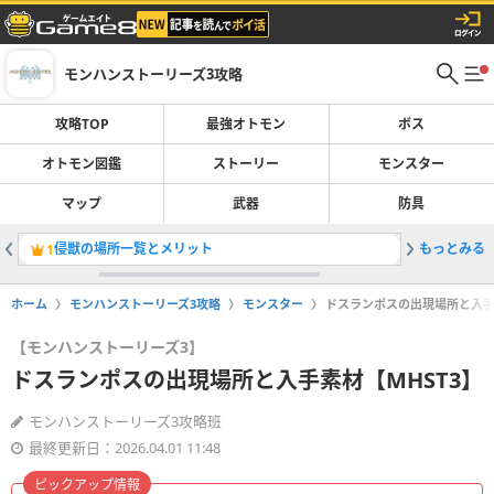
モンハンストーリーズ3攻略
攻略TOP
最強オトモン
ボス
オトモン図鑑
ストーリー
モンスター
マップ
武器
防具
侵獣の場所一覧とメリット
もっとみる
ボス一覧
1
2
ホーム
モンハンストーリーズ3攻略
モンスター
ドスランポスの出現場所と入手素
【モンハンストーリーズ3】
ドスランポスの出現場所と入手素材【MHST3】
モンハンストーリーズ3攻略班
最終更新日：2026.04.01 11:48
ピックアップ情報