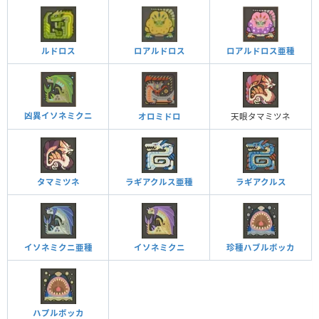
ルドロス
ロアルドロス
ロアルドロス亜種
凶異イソネミクニ
オロミドロ
天眼タマミツネ
タマミツネ
ラギアクルス亜種
ラギアクルス
イソネミクニ亜種
イソネミクニ
珍種ハブルボッカ
ハプルボッカ