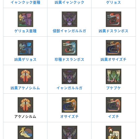
イャンクック亜種
凶異イャンクック
ゲリョス
ゲリョス亜種
侵獣イャンガルルガ
凶異ドスランポス
凶異ゲリョス
珍種ドスランポス
凶異オサイズチ
凶異アケノシルム
イャンガルルガ
プケプケ
アケノシルム
オサイズチ
イズチ