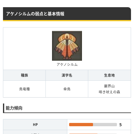
アケノシルムの弱点と基本情報
アケノシルム
種族
漢字名
生息地
巌界山
鳥竜種
傘鳥
啼き吠えの森
能力傾向
5
HP