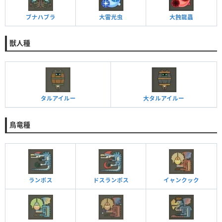
ブナハブラ
大雷光虫
大蝕龍蟲
獣人種
タルアイルー
大タルアイルー
鳥竜種
ランポス
ドスランポス
イャンクック