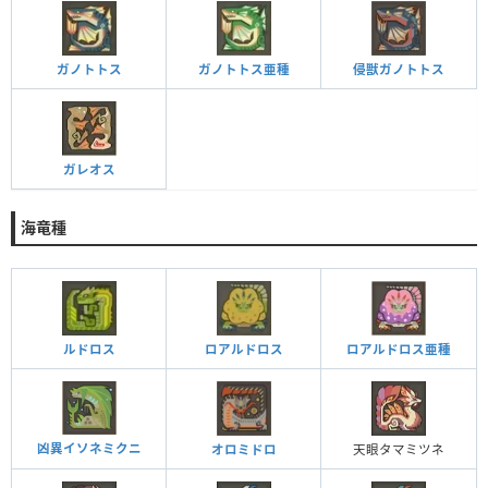
ガノトトス
ガノトトス亜種
侵獣ガノトトス
ガレオス
海竜種
ルドロス
ロアルドロス
ロアルドロス亜種
凶異イソネミクニ
オロミドロ
天眼タマミツネ