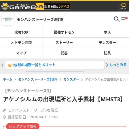
モンハンストーリーズ3攻略
攻略TOP
最強オトモン
ボス
オトモン図鑑
ストーリー
モンスター
マップ
武器
防具
侵獣の場所一覧とメリット
もっとみる
ストーリ
1
2
ホーム
モンハンストーリーズ3攻略
モンスター
アケノシルムの出現場所と入手素
【モンハンストーリーズ3】
アケノシルムの出現場所と入手素材【MHST3】
モンハンストーリーズ3攻略班
最終更新日：2026.04.01 11:48
ピックアップ情報