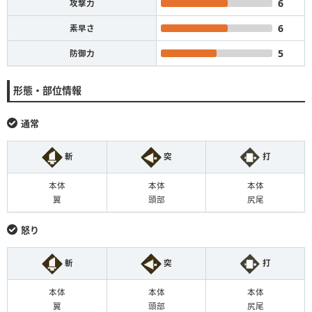
6
攻撃力
6
素早さ
5
防御力
形態・部位情報
通常
斬
突
打
本体
本体
本体
翼
頭部
尻尾
怒り
斬
突
打
本体
本体
本体
翼
頭部
尻尾