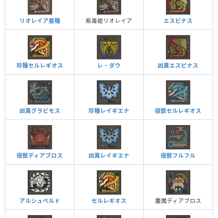
リオレイア亜種
紫毒姫リオレイア
エスピナス
レ・ダウ
凶異エスピナス
珍種セルレギオス
凶異グラビモス
珍種レイギエナ
侵獣セルレギオス
侵獣ディアブロス
侵獣フルフル
凶異レイギエナ
アルシュベルド
セルレギオス
鏖魔ディアブロス