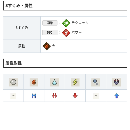
3すくみ・属性
：
テクニック
通常
3すくみ
：
パワー
怒り
火
属性
属性耐性