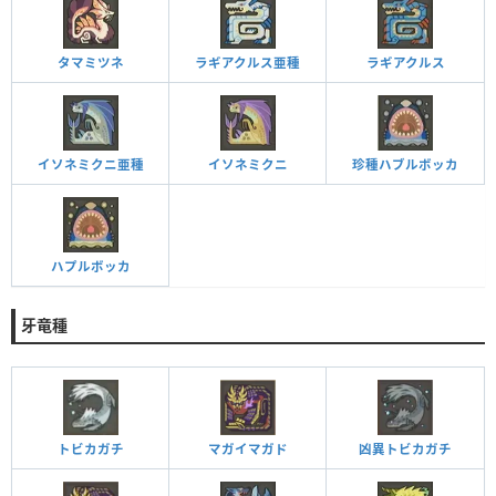
タマミツネ
ラギアクルス亜種
ラギアクルス
イソネミクニ亜種
イソネミクニ
珍種ハブルボッカ
ハプルボッカ
牙竜種
トビカガチ
マガイマガド
凶異トビカガチ