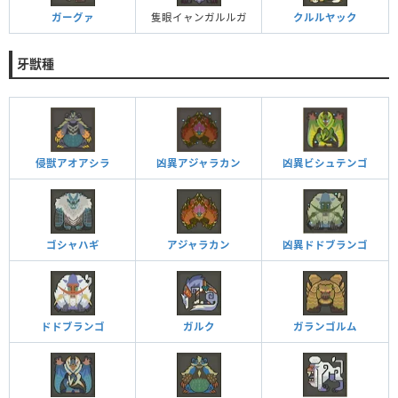
ガーグァ
隻眼イャンガルルガ
クルルヤック
牙獣種
侵獣アオアシラ
凶異アジャラカン
凶異ビシュテンゴ
ゴシャハギ
アジャラカン
凶異ドドブランゴ
ドドブランゴ
ガルク
ガランゴルム