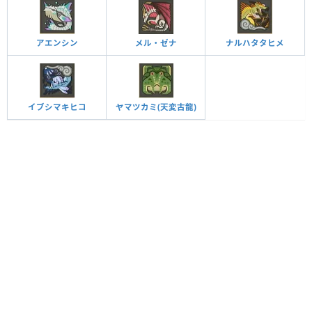
アエンシン
メル・ゼナ
ナルハタタヒメ
イブシマキヒコ
ヤマツカミ(天変古龍)