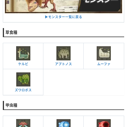
▶︎モンスター一覧に戻る
草食種
ケルビ
アプトノス
ムーファ
ズワロポス
甲虫種