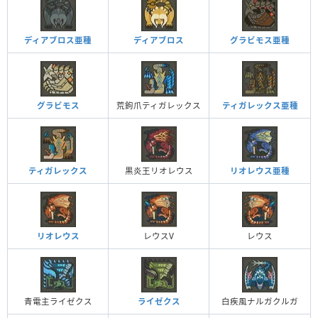
ディアブロス亜種
ディアブロス
グラビモス亜種
グラビモス
荒鉤爪ティガレックス
ティガレックス亜種
ティガレックス
黒炎王リオレウス
リオレウス亜種
リオレウス
レウスV
レウス
青電主ライゼクス
ライゼクス
白疾風ナルガクルガ