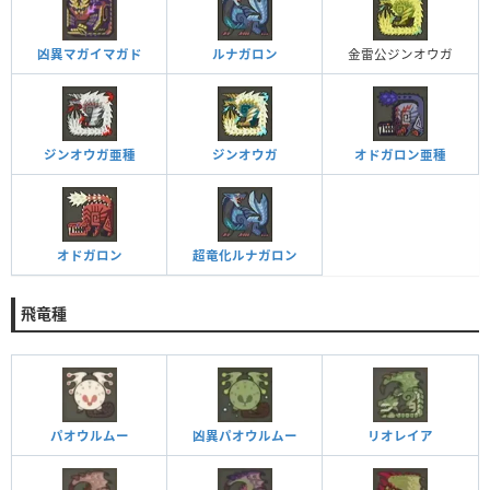
凶異マガイマガド
ルナガロン
金雷公ジンオウガ
ジンオウガ亜種
ジンオウガ
オドガロン亜種
オドガロン
超竜化ルナガロン
飛竜種
パオウルムー
凶異パオウルムー
リオレイア