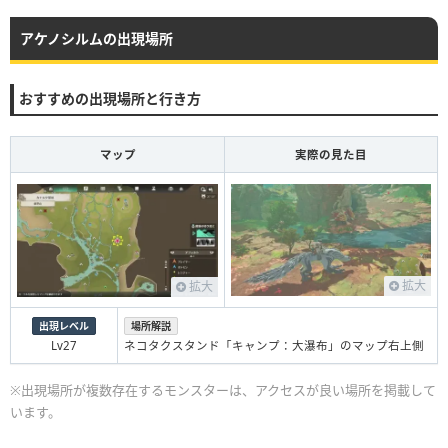
アケノシルムの出現場所
おすすめの出現場所と行き方
マップ
実際の見た目
拡大
拡大
出現レベル
場所解説
Lv27
ネコタクスタンド「キャンプ：大瀑布」のマップ右上側
※出現場所が複数存在するモンスターは、アクセスが良い場所を掲載して
います。