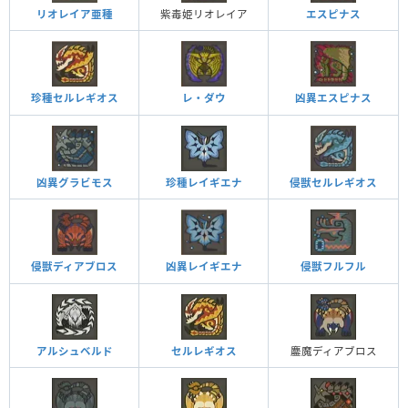
リオレイア亜種
紫毒姫リオレイア
エスピナス
レ・ダウ
凶異エスピナス
珍種セルレギオス
凶異グラビモス
珍種レイギエナ
侵獣セルレギオス
侵獣ディアブロス
侵獣フルフル
凶異レイギエナ
アルシュベルド
セルレギオス
鏖魔ディアブロス