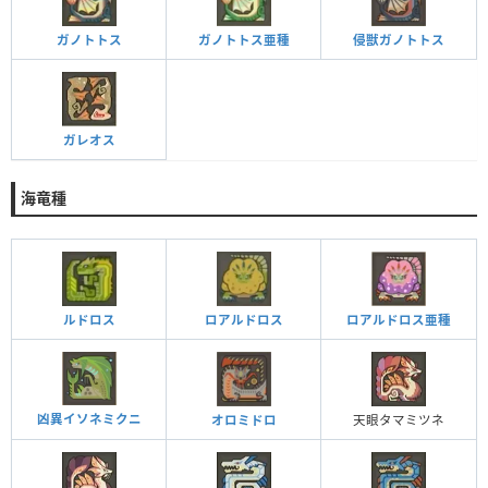
ガノトトス
ガノトトス亜種
侵獣ガノトトス
ガレオス
海竜種
ルドロス
ロアルドロス
ロアルドロス亜種
凶異イソネミクニ
オロミドロ
天眼タマミツネ