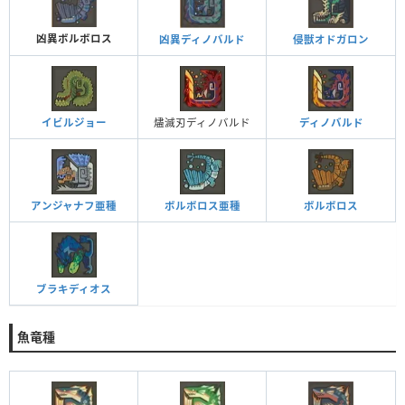
凶異ボルボロス
凶異ディノバルド
侵獣オドガロン
イビルジョー
燼滅刃ディノバルド
ディノバルド
アンジャナフ亜種
ボルボロス亜種
ボルボロス
ブラキディオス
魚竜種