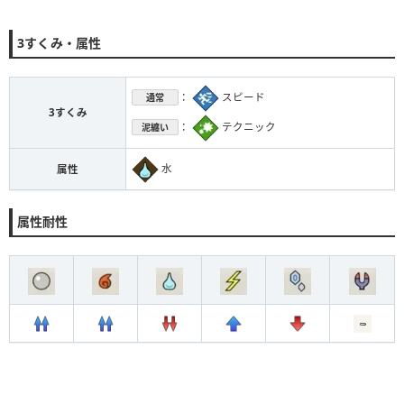
3すくみ・属性
：
スピード
通常
3すくみ
：
テクニック
泥纏い
水
属性
属性耐性