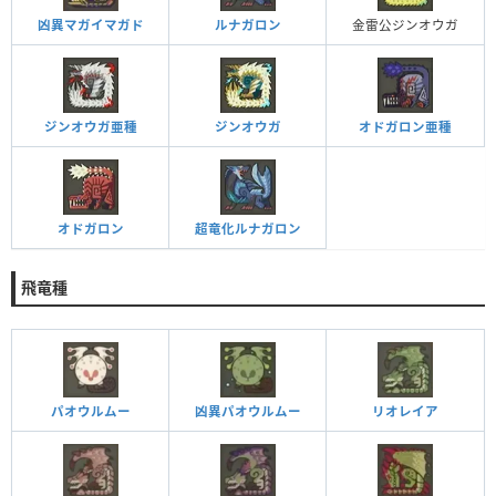
凶異マガイマガド
ルナガロン
金雷公ジンオウガ
ジンオウガ亜種
ジンオウガ
オドガロン亜種
オドガロン
超竜化ルナガロン
飛竜種
パオウルムー
凶異パオウルムー
リオレイア