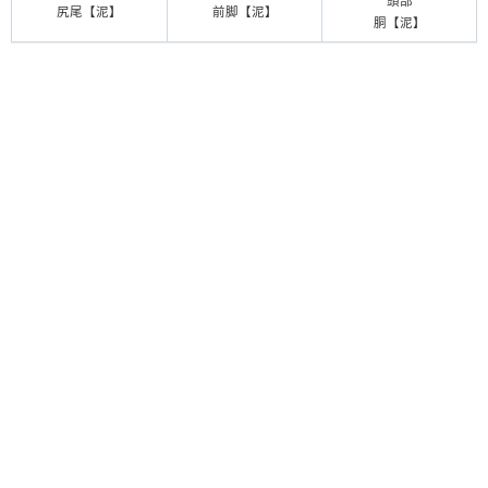
頭部
尻尾【泥】
前脚【泥】
胴【泥】