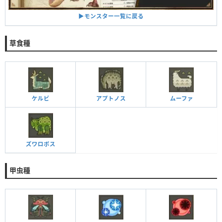
▶︎モンスター一覧に戻る
草食種
ケルビ
アプトノス
ムーファ
ズワロポス
甲虫種