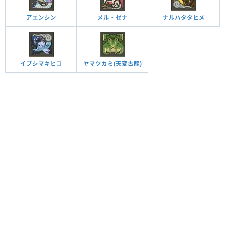
アエンシン
メル・ゼナ
ナルハタタヒメ
イブシマキヒコ
ヤマツカミ(天変古龍)