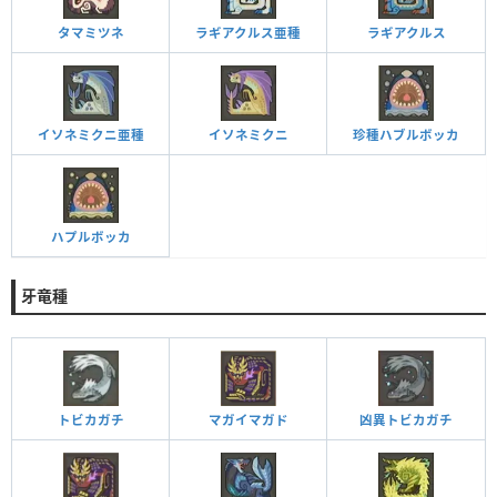
タマミツネ
ラギアクルス亜種
ラギアクルス
イソネミクニ亜種
イソネミクニ
珍種ハブルボッカ
ハプルボッカ
牙竜種
トビカガチ
マガイマガド
凶異トビカガチ