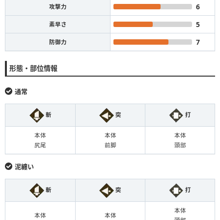
6
攻撃力
5
素早さ
7
防御力
形態・部位情報
通常
斬
突
打
本体
本体
本体
尻尾
前脚
頭部
泥纏い
斬
突
打
本体
本体
本体