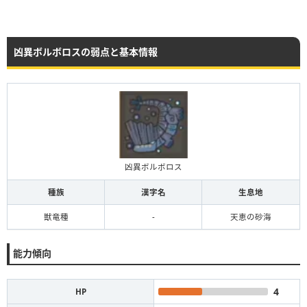
凶異ボルボロスの弱点と基本情報
凶異ボルボロス
種族
漢字名
生息地
獣竜種
-
天恵の砂海
能力傾向
4
HP