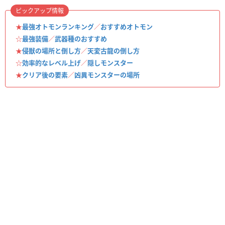
ピックアップ情報
★
最強オトモンランキング
／
おすすめオトモン
☆
最強装備
／
武器種のおすすめ
★
侵獣の場所と倒し方
／
天変古龍の倒し方
☆
効率的なレベル上げ
／
隠しモンスター
★
クリア後の要素
／
凶異モンスターの場所