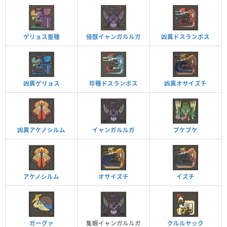
ゲリョス亜種
侵獣イャンガルルガ
凶異ドスランポス
凶異ゲリョス
珍種ドスランポス
凶異オサイズチ
凶異アケノシルム
イャンガルルガ
プケプケ
アケノシルム
オサイズチ
イズチ
ガーグァ
隻眼イャンガルルガ
クルルヤック