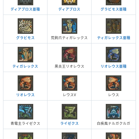
ディアブロス亜種
ディアブロス
グラビモス亜種
グラビモス
荒鉤爪ティガレックス
ティガレックス亜種
ティガレックス
黒炎王リオレウス
リオレウス亜種
リオレウス
レウスV
レウス
青電主ライゼクス
ライゼクス
白疾風ナルガクルガ