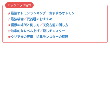
ピックアップ情報
★
最強オトモンランキング
／
おすすめオトモン
☆
最強装備
／
武器種のおすすめ
★
侵獣の場所と倒し方
／
天変古龍の倒し方
☆
効率的なレベル上げ
／
隠しモンスター
★
クリア後の要素
／
凶異モンスターの場所