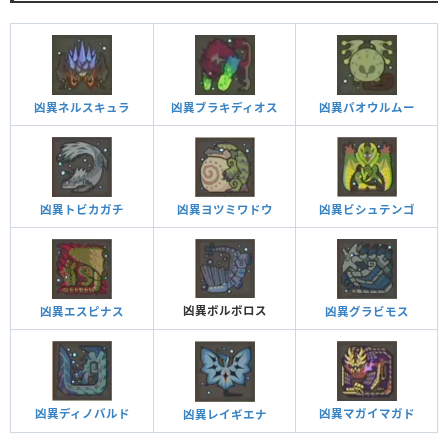
凶異ネルスキュラ
凶異ブラキディオス
凶異パオウルムー
凶異トビカガチ
凶異ヨツミワドウ
凶異ビシュテンゴ
凶異ボルボロス
凶異エスピナス
凶異グラビモス
凶異ディノバルド
凶異マガイマガド
凶異レイギエナ