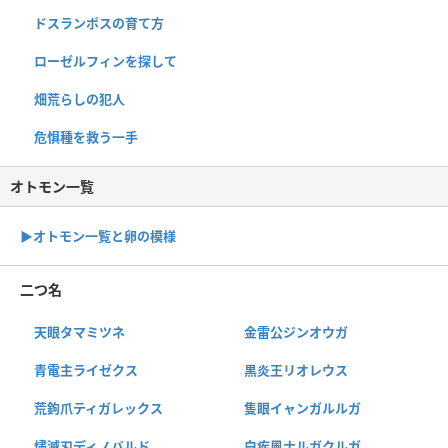
ドスランポスの育て方
ローゼルフィンを探して
畑荒らしの犯人
危惧種を救う一手
オトモン一覧
▶︎オトモン一覧と卵の模様
二つ名
天眼タマミツネ
金雷公ジンオウガ
青電主ライゼクス
黒炎王リオレウス
荒鉤爪ティガレックス
隻眼イャンガルルガ
燼滅刃ディノバルド
白疾風ナルガクルガ