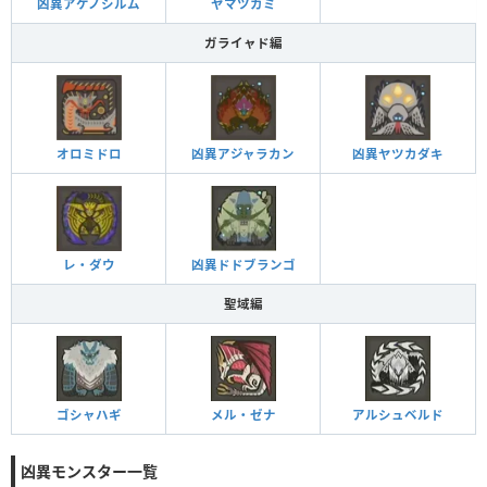
凶異アケノシルム
ヤマツカミ
ガライャド編
オロミドロ
凶異アジャラカン
凶異ヤツカダキ
レ・ダウ
凶異ドドブランゴ
聖域編
ゴシャハギ
メル・ゼナ
アルシュベルド
凶異モンスター一覧