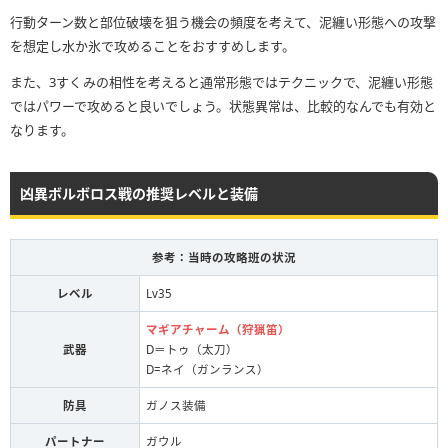
行動ターン数と部位破壊を狙う機会の頻度を考えて、泥纏い形態への攻撃
を想定し水か氷で攻めることをおすすめします。
また、3すくみの相性を考えると通常形態ではテクニックで、泥纏い形態
ではパワーで攻めると良いでしょう。状態異常は、比較的なんでも有効と
なります。
凶異ボルボロス戦の推奨レベルと装備
参考：当時の攻略班の状況
レベル
Lv35
マギアチャーム（狩猟笛）
武器
D＝トゥ（太刀）
D=ネイ（ガンランス）
防具
ガノス装備
パートナー
ガウル