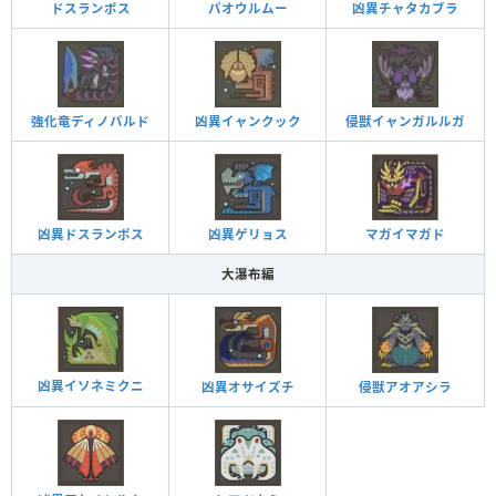
ドスランポス
パオウルムー
凶異チャタカブラ
強化竜ディノバルド
凶異イャンクック
侵獣イャンガルルガ
凶異ドスランポス
凶異ゲリョス
マガイマガド
大瀑布編
凶異イソネミクニ
凶異オサイズチ
侵獣アオアシラ