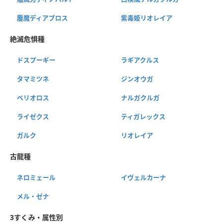
鏖魔ディアブロス
紫毒姫リオレイア
絶滅危惧種
ドスプーギー
ラギアクルス
タマミツネ
ジンオウガ
ベリオロス
ナルガクルガ
ライゼクス
ティガレックス
ガルク
リオレイア
古龍種
ネロミェール
イヴェルカーナ
メル・ゼナ
3すくみ・属性別