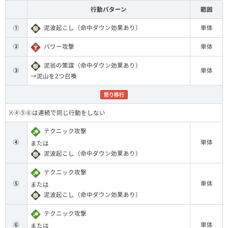
行動パターン
範囲
①
泥波起こし（命中ダウン効果あり）
単体
②
パワー攻撃
単体
泥翁の策謀（命中ダウン効果あり）
③
単体
→泥山を2つ召喚
怒り移行
※④⑤⑥は連続で同じ行動をしない
テクニック攻撃
④
単体
または
泥波起こし（命中ダウン効果あり）
テクニック攻撃
⑤
単体
または
泥波起こし（命中ダウン効果あり）
テクニック攻撃
⑥
単体
または