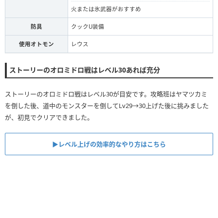
火または氷武器がおすすめ
防具
クックU装備
使用オトモン
レウス
ストーリーのオロミドロ戦はレベル30あれば充分
ストーリーのオロミドロ戦はレベル30が目安です。攻略班はヤマツカミ
を倒した後、道中のモンスターを倒してLv29→30上げた後に挑みました
が、初見でクリアできました。
▶︎レベル上げの効率的なやり方はこちら