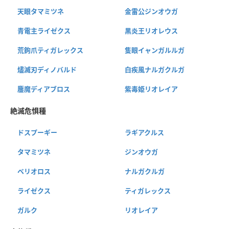
天眼タマミツネ
金雷公ジンオウガ
青電主ライゼクス
黒炎王リオレウス
荒鉤爪ティガレックス
隻眼イャンガルルガ
燼滅刃ディノバルド
白疾風ナルガクルガ
鏖魔ディアブロス
紫毒姫リオレイア
絶滅危惧種
ドスプーギー
ラギアクルス
タマミツネ
ジンオウガ
ベリオロス
ナルガクルガ
ライゼクス
ティガレックス
ガルク
リオレイア