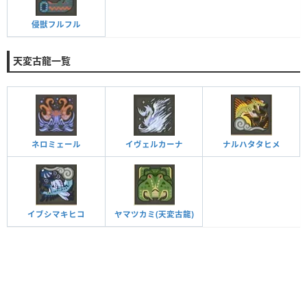
侵獣フルフル
天変古龍一覧
ネロミェール
イヴェルカーナ
ナルハタタヒメ
イブシマキヒコ
ヤマツカミ(天変古龍)