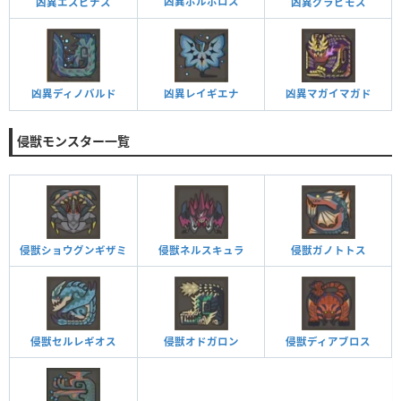
凶異ボルボロス
凶異エスピナス
凶異グラビモス
凶異ディノバルド
凶異マガイマガド
凶異レイギエナ
侵獣モンスター一覧
侵獣ショウグンギザミ
侵獣ネルスキュラ
侵獣ガノトトス
侵獣セルレギオス
侵獣オドガロン
侵獣ディアブロス