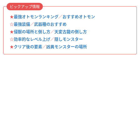
ピックアップ情報
★
最強オトモンランキング
／
おすすめオトモン
☆
最強装備
／
武器種のおすすめ
★
侵獣の場所と倒し方
／
天変古龍の倒し方
☆
効率的なレベル上げ
／
隠しモンスター
★
クリア後の要素
／
凶異モンスターの場所