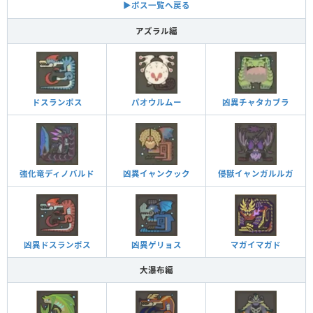
▶︎ボス一覧へ戻る
アズラル編
ドスランポス
パオウルムー
凶異チャタカブラ
強化竜ディノバルド
凶異イャンクック
侵獣イャンガルルガ
凶異ドスランポス
凶異ゲリョス
マガイマガド
大瀑布編