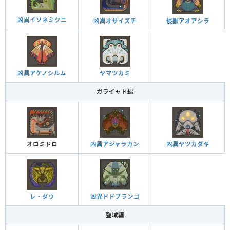
凶異イソネミクニ
凶異オサイズチ
侵獣アオアシラ
凶異アケノシルム
ヤマツカミ
ガライャド編
オロミドロ
凶異アジャラカン
凶異ヤツカダキ
レ・ダウ
凶異ドドブランゴ
聖域編