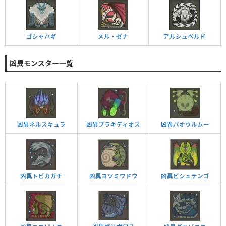
ゴシャハギ
メル・ゼナ
アルシュベルド
凶異モンスター一覧
凶異ネルスキュラ
凶異ブラキディオス
凶異パオウルムー
凶異トビカガチ
凶異ヨツミワドウ
凶異ビシュテンゴ