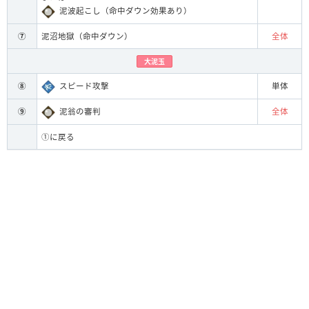
泥波起こし（命中ダウン効果あり）
⑦
泥沼地獄（命中ダウン）
全体
大泥玉
⑧
スピード攻撃
単体
⑨
泥翁の審判
全体
①に戻る