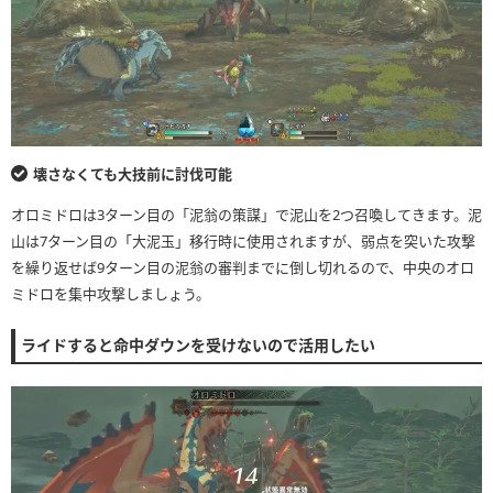
壊さなくても大技前に討伐可能
オロミドロは3ターン目の「泥翁の策謀」で泥山を2つ召喚してきます。泥
山は7ターン目の「大泥玉」移行時に使用されますが、弱点を突いた攻撃
を繰り返せば9ターン目の泥翁の審判までに倒し切れるので、中央のオロ
ミドロを集中攻撃しましょう。
ライドすると命中ダウンを受けないので活用したい