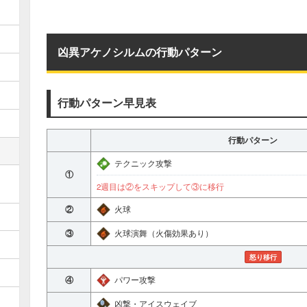
凶異アケノシルムの行動パターン
行動パターン早見表
行動パターン
テクニック攻撃
①
2週目は②をスキップして③に移行
②
火球
③
火球演舞（火傷効果あり）
怒り移行
④
パワー攻撃
凶撃・アイスウェイブ