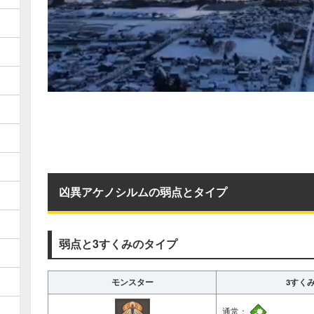
凶異アケノシルムの弱点とタイプ
弱点と3すくみのタイプ
モンスター
3すく
通常：