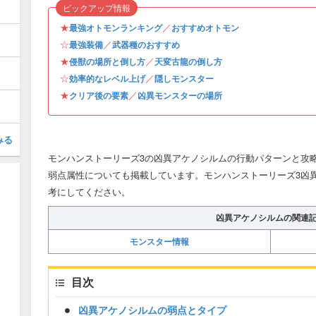
ピックアップ情報
★
／
最強オトモンランキング
おすすめオトモン
☆
／
最強装備
武器種のおすすめ
★
／
侵獣の場所と倒し方
天変古龍の倒し方
☆
／
効率的なレベル上げ
隠しモンスター
★
／
クリア後の要素
凶異モンスターの場所
みる
モンハンストーリーズ3の凶異アケノシルムの行動パターンと攻略
弱点属性についても掲載しています。モンハンストーリーズ3凶
考にしてください。
凶異アケノシルムの関連
モンスター情報
目次
凶異アケノシルムの弱点とタイプ