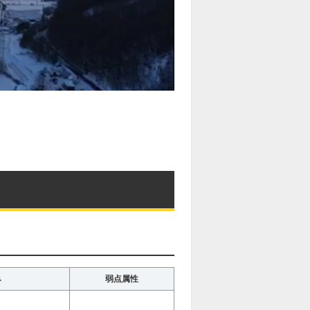
み
弱点属性