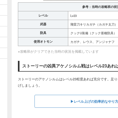
参考：当時の攻略班の状
レベル
Lv23
武器
飛雷刀キリカガチ（カガチ太刀）
防具
クックU装備（クック亜種防具）
使用オトモン
カガチ、レウス、アンジャナフ
※攻略班がクリアできた当時の状況を掲載しています
ストーリーの凶異アケノシルム戦はレベル23あれ
ストーリーのアケノシルムはレベル23程度あれば充分です。足
げしましょう。
▶︎レベル上げの効率的なやり