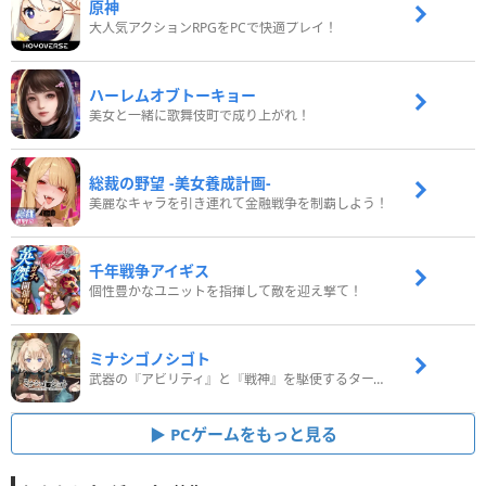
原神
大人気アクションRPGをPCで快適プレイ！
ハーレムオブトーキョー
美女と一緒に歌舞伎町で成り上がれ！
総裁の野望 -美女養成計画-
美麗なキャラを引き連れて金融戦争を制覇しよう！
千年戦争アイギス
個性豊かなユニットを指揮して敵を迎え撃て！
ミナシゴノシゴト
武器の『アビリティ』と『戦神』を駆使するターン制コマンドバトルRPG！
PCゲームをもっと見る