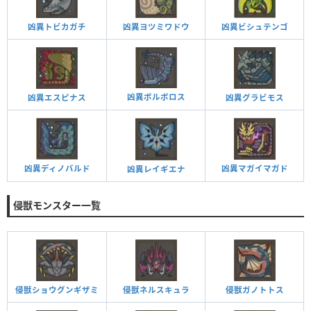
凶異トビカガチ
凶異ヨツミワドウ
凶異ビシュテンゴ
凶異ボルボロス
凶異エスピナス
凶異グラビモス
凶異ディノバルド
凶異マガイマガド
凶異レイギエナ
侵獣モンスター一覧
侵獣ショウグンギザミ
侵獣ネルスキュラ
侵獣ガノトトス