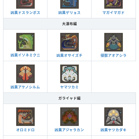
凶異ドスランポス
凶異ゲリョス
マガイマガド
大瀑布編
凶異イソネミクニ
凶異オサイズチ
侵獣アオアシラ
凶異アケノシルム
ヤマツカミ
ガライャド編
オロミドロ
凶異アジャラカン
凶異ヤツカダキ