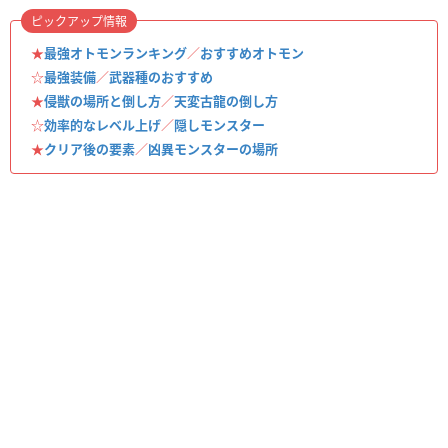
ピックアップ情報
★
最強オトモンランキング
／
おすすめオトモン
☆
最強装備
／
武器種のおすすめ
★
侵獣の場所と倒し方
／
天変古龍の倒し方
☆
効率的なレベル上げ
／
隠しモンスター
★
クリア後の要素
／
凶異モンスターの場所