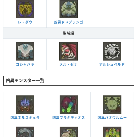
レ・ダウ
凶異ドドブランゴ
聖域編
ゴシャハギ
メル・ゼナ
アルシュベルド
凶異モンスター一覧
凶異ネルスキュラ
凶異ブラキディオス
凶異パオウルムー