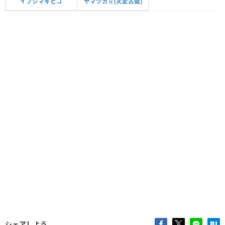
イブシマキヒコ
ヤマツカミ(天変古龍)
シェアしよう