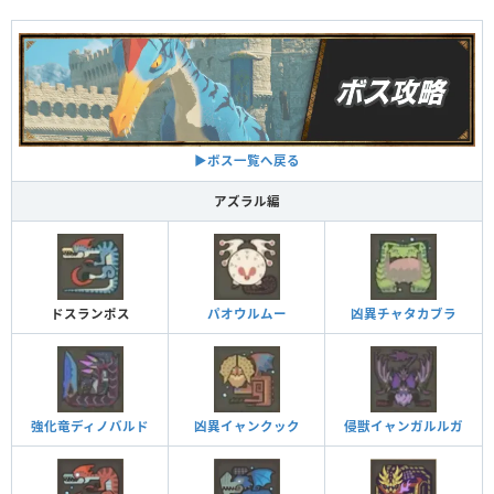
▶︎ボス一覧へ戻る
アズラル編
ドスランポス
パオウルムー
凶異チャタカブラ
強化竜ディノバルド
凶異イャンクック
侵獣イャンガルルガ