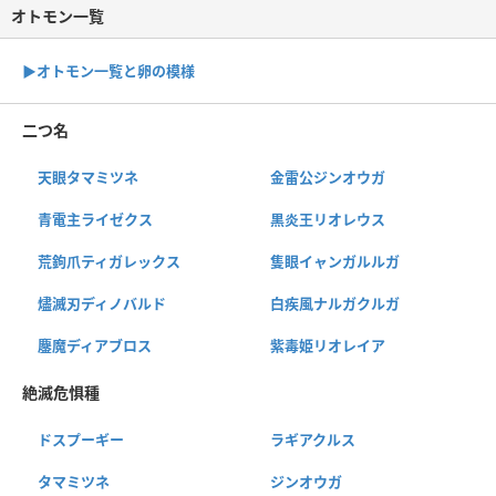
オトモン一覧
▶︎オトモン一覧と卵の模様
二つ名
天眼タマミツネ
金雷公ジンオウガ
青電主ライゼクス
黒炎王リオレウス
荒鉤爪ティガレックス
隻眼イャンガルルガ
燼滅刃ディノバルド
白疾風ナルガクルガ
鏖魔ディアブロス
紫毒姫リオレイア
絶滅危惧種
ドスプーギー
ラギアクルス
タマミツネ
ジンオウガ