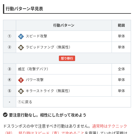
行動パターン早見表
行動パターン
範囲
①
スピード攻撃
単体
②
ラピッドファング（無属性）
単体
怒り移行
③
威圧（攻撃デバフ）
全体
④
パワー攻撃
単体
⑤
キラーストライク（無属性）
単体
-
①に戻る
要注意行動なし。相性にしたがって攻めよう
ドスランポスの中で注意すべき行動はありません。
通常時はテクニック
（緑）、怒り時はスピード（青）で攻めること
を意識していれば苦戦は