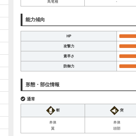
鳥竜種
-
能力傾向
HP
攻撃力
素早さ
防御力
形態・部位情報
通常
斬
突
本体
本体
翼
頭部