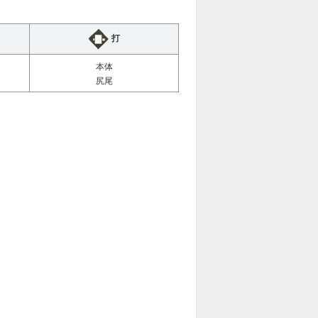
打
本体
尻尾