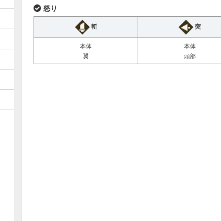
怒り
斬
突
本体
本体
翼
頭部