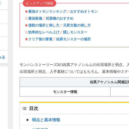
表
ピックアップ情報
★
／
最強オトモンランキング
おすすめオトモン
☆
／
最強装備
武器種のおすすめ
★
／
侵獣の場所と倒し方
天変古龍の倒し方
☆
／
効率的なレベル上げ
隠しモンスター
★
／
クリア後の要素
凶異モンスターの場所
みる
モンハンストーリーズ3の凶異アケノシルムの出現場所と弱点、入
出現場所と弱点、入手素材についてはもちろん、基本情報やステ
凶異アケノシルム関連記
モンスター情報
目次
弱点と基本情報