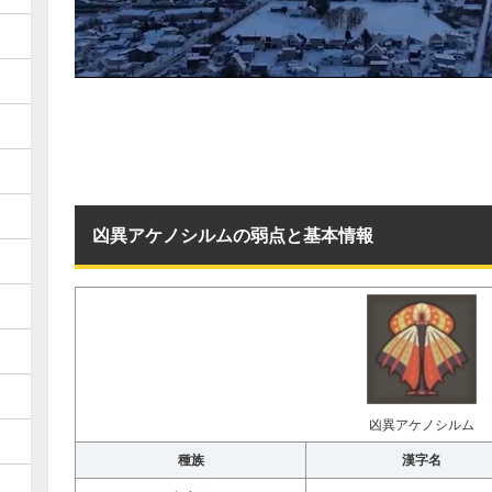
凶異アケノシルムの弱点と基本情報
凶異アケノシルム
種族
漢字名