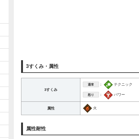
3すくみ・属性
：
テクニック
通常
3すくみ
：
パワー
怒り
火
属性
属性耐性