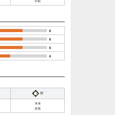
不明
6
6
6
4
打
本体
尻尾