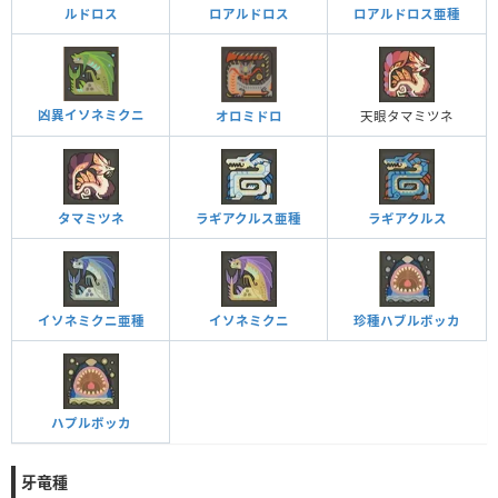
ルドロス
ロアルドロス
ロアルドロス亜種
凶異イソネミクニ
オロミドロ
天眼タマミツネ
タマミツネ
ラギアクルス亜種
ラギアクルス
イソネミクニ亜種
イソネミクニ
珍種ハブルボッカ
ハプルボッカ
牙竜種