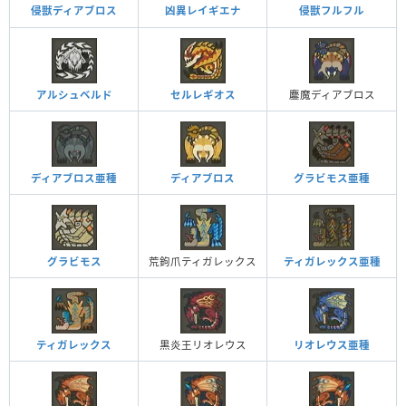
侵獣ディアブロス
侵獣フルフル
凶異レイギエナ
アルシュベルド
セルレギオス
鏖魔ディアブロス
ディアブロス亜種
ディアブロス
グラビモス亜種
グラビモス
荒鉤爪ティガレックス
ティガレックス亜種
ティガレックス
黒炎王リオレウス
リオレウス亜種