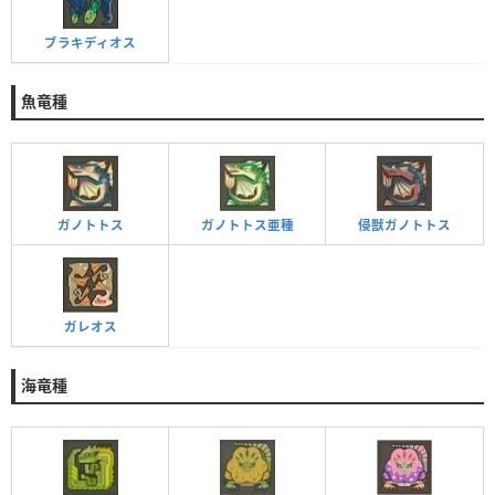
ブラキディオス
魚竜種
ガノトトス
ガノトトス亜種
侵獣ガノトトス
ガレオス
海竜種