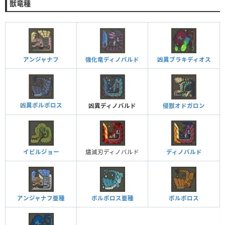
獣竜種
アンジャナフ
強化竜ディノバルド
凶異ブラキディオス
凶異ボルボロス
凶異ディノバルド
侵獣オドガロン
イビルジョー
燼滅刃ディノバルド
ディノバルド
アンジャナフ亜種
ボルボロス亜種
ボルボロス