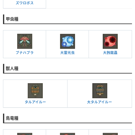
ズワロポス
甲虫種
ブナハブラ
大雷光虫
大蝕龍蟲
獣人種
タルアイルー
大タルアイルー
鳥竜種