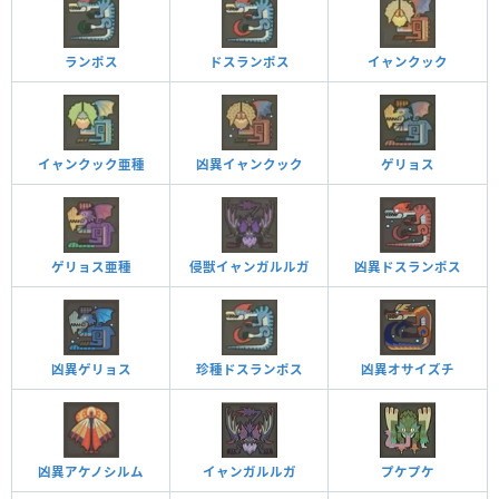
ランポス
ドスランポス
イャンクック
イャンクック亜種
凶異イャンクック
ゲリョス
ゲリョス亜種
侵獣イャンガルルガ
凶異ドスランポス
凶異ゲリョス
珍種ドスランポス
凶異オサイズチ
凶異アケノシルム
イャンガルルガ
プケプケ