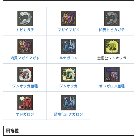
トビカガチ
マガイマガド
凶異トビカガチ
凶異マガイマガド
ルナガロン
金雷公ジンオウガ
ジンオウガ亜種
ジンオウガ
オドガロン亜種
オドガロン
超竜化ルナガロン
飛竜種