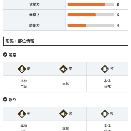
8
攻撃力
6
素早さ
4
防御力
形態・部位情報
通常
斬
突
打
本体
本体
本体
尻尾
頭部
怒り
斬
突
打
本体
本体
本体