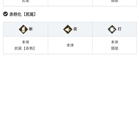
尻尾
頭部
赤熱化【尻尾】
斬
突
打
本体
本体
本体
尻尾【赤熱】
頭部