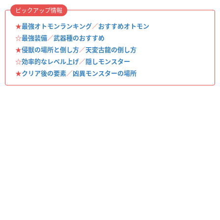
ピックアップ情報
★
最強オトモンランキング
／
おすすめオトモン
☆
最強装備
／
武器種のおすすめ
★
侵獣の場所と倒し方
／
天変古龍の倒し方
☆
効率的なレベル上げ
／
隠しモンスター
★
クリア後の要素
／
凶異モンスターの場所