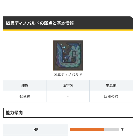
凶異ディノバルドの弱点と基本情報
凶異ディノバルド
種族
漢字名
生息地
獣竜種
-
巨龍の骸
能力傾向
7
HP