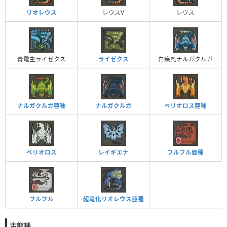
リオレウス
レウスV
レウス
青電主ライゼクス
ライゼクス
白疾風ナルガクルガ
ナルガクルガ亜種
ナルガクルガ
ベリオロス亜種
ベリオロス
レイギエナ
フルフル亜種
フルフル
超竜化リオレウス亜種
古龍種