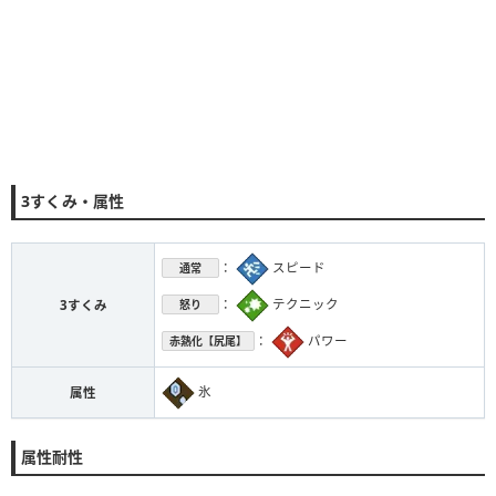
3すくみ・属性
：
スピード
通常
：
テクニック
3すくみ
怒り
：
パワー
赤熱化【尻尾】
氷
属性
属性耐性