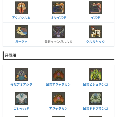
アケノシルム
オサイズチ
イズチ
ガーグァ
隻眼イャンガルルガ
クルルヤック
牙獣種
侵獣アオアシラ
凶異アジャラカン
凶異ビシュテンゴ
ゴシャハギ
アジャラカン
凶異ドドブランゴ