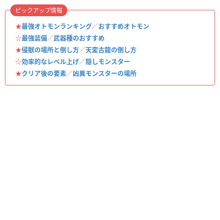
ピックアップ情報
★
最強オトモンランキング
／
おすすめオトモン
☆
最強装備
／
武器種のおすすめ
★
侵獣の場所と倒し方
／
天変古龍の倒し方
☆
効率的なレベル上げ
／
隠しモンスター
★
クリア後の要素
／
凶異モンスターの場所