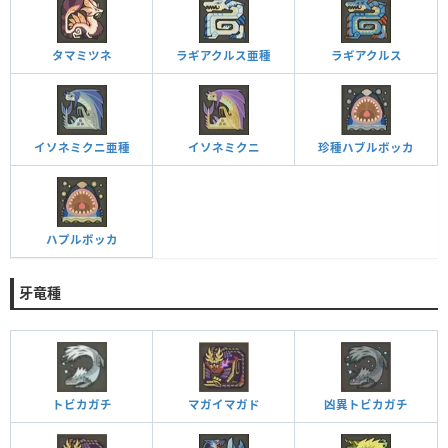
タマミツネ
ラギアクルス亜種
ラギアクルス
イソネミクニ亜種
イソネミクニ
珍種ハブルボッカ
ハプルボッカ
牙竜種
トビカガチ
マガイマガド
凶異トビカガチ