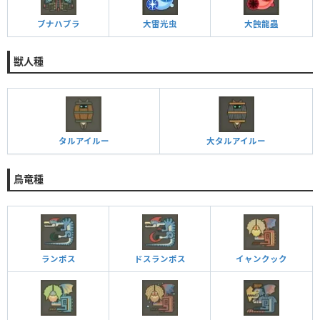
ブナハブラ
大雷光虫
大蝕龍蟲
獣人種
タルアイルー
大タルアイルー
鳥竜種
ランポス
ドスランポス
イャンクック