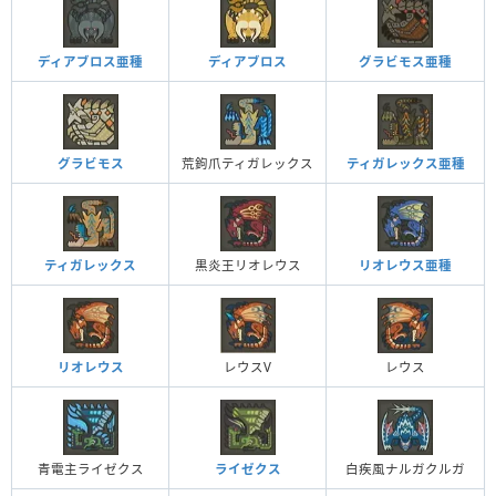
ディアブロス亜種
ディアブロス
グラビモス亜種
グラビモス
荒鉤爪ティガレックス
ティガレックス亜種
ティガレックス
黒炎王リオレウス
リオレウス亜種
リオレウス
レウスV
レウス
青電主ライゼクス
ライゼクス
白疾風ナルガクルガ