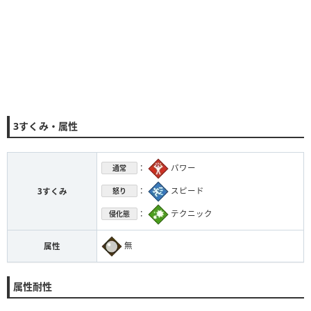
3すくみ・属性
：
パワー
通常
：
スピード
3すくみ
怒り
：
テクニック
侵化態
無
属性
属性耐性