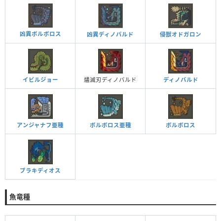
凶異ボルボロス
凶異ディノバルド
侵獣オドガロン
イビルジョー
燼滅刃ディノバルド
ディノバルド
アンジャナフ亜種
ボルボロス亜種
ボルボロス
ブラキディオス
魚竜種