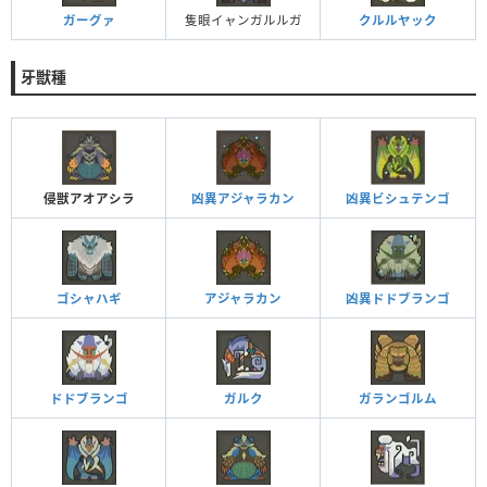
ガーグァ
隻眼イャンガルルガ
クルルヤック
牙獣種
侵獣アオアシラ
凶異アジャラカン
凶異ビシュテンゴ
ゴシャハギ
アジャラカン
凶異ドドブランゴ
ドドブランゴ
ガルク
ガランゴルム