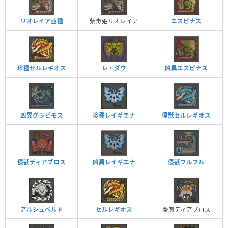
リオレイア亜種
紫毒姫リオレイア
エスピナス
レ・ダウ
凶異エスピナス
珍種セルレギオス
凶異グラビモス
珍種レイギエナ
侵獣セルレギオス
侵獣ディアブロス
侵獣フルフル
凶異レイギエナ
アルシュベルド
セルレギオス
鏖魔ディアブロス