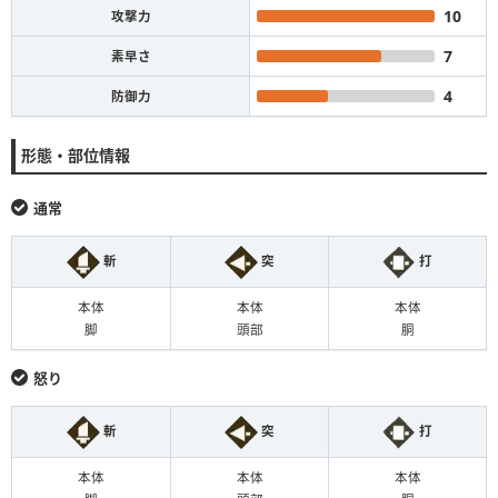
10
攻撃力
7
素早さ
4
防御力
形態・部位情報
通常
斬
突
打
本体
本体
本体
脚
頭部
胴
怒り
斬
突
打
本体
本体
本体