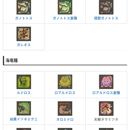
ガノトトス
ガノトトス亜種
侵獣ガノトトス
ガレオス
海竜種
ルドロス
ロアルドロス
ロアルドロス亜種
凶異イソネミクニ
オロミドロ
天眼タマミツネ