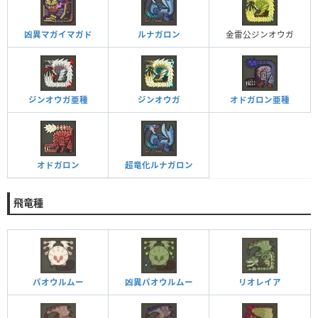
凶異マガイマガド
ルナガロン
金雷公ジンオウガ
ジンオウガ亜種
ジンオウガ
オドガロン亜種
オドガロン
超竜化ルナガロン
飛竜種
パオウルムー
凶異パオウルムー
リオレイア