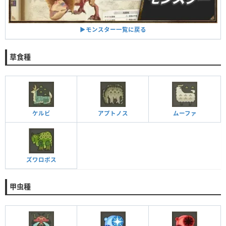
▶︎モンスター一覧に戻る
草食種
ケルビ
アプトノス
ムーファ
ズワロポス
甲虫種