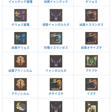
イャンクック亜種
凶異イャンクック
ゲリョス
ゲリョス亜種
侵獣イャンガルルガ
凶異ドスランポス
凶異ゲリョス
珍種ドスランポス
凶異オサイズチ
凶異アケノシルム
イャンガルルガ
プケプケ
アケノシルム
オサイズチ
イズチ