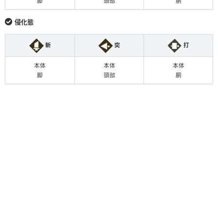
脚
頭部
胴
侵化態
斬
突
打
本体
本体
本体
脚
頭部
胴