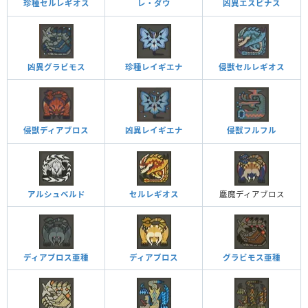
レ・ダウ
凶異エスピナス
珍種セルレギオス
凶異グラビモス
珍種レイギエナ
侵獣セルレギオス
侵獣ディアブロス
侵獣フルフル
凶異レイギエナ
アルシュベルド
セルレギオス
鏖魔ディアブロス
ディアブロス亜種
ディアブロス
グラビモス亜種