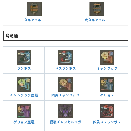
タルアイルー
大タルアイルー
鳥竜種
ランポス
ドスランポス
イャンクック
イャンクック亜種
凶異イャンクック
ゲリョス
ゲリョス亜種
侵獣イャンガルルガ
凶異ドスランポス