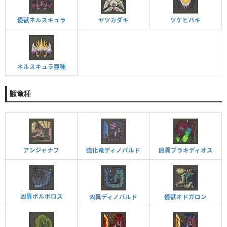
侵獣ネルスキュラ
ヤツカダキ
ツケヒバキ
ネルスキュラ亜種
獣竜種
アンジャナフ
強化竜ディノバルド
凶異ブラキディオス
凶異ボルボロス
凶異ディノバルド
侵獣オドガロン