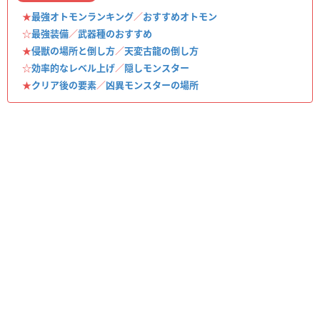
★
最強オトモンランキング
／
おすすめオトモン
☆
最強装備
／
武器種のおすすめ
★
侵獣の場所と倒し方
／
天変古龍の倒し方
☆
効率的なレベル上げ
／
隠しモンスター
★
クリア後の要素
／
凶異モンスターの場所