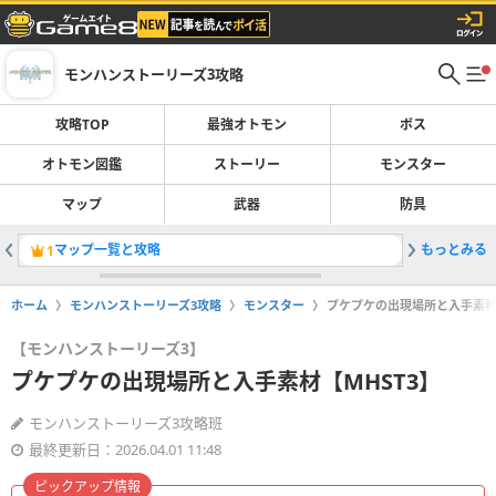
モンハンストーリーズ3攻略
攻略TOP
最強オトモン
ボス
オトモン図鑑
ストーリー
モンスター
マップ
武器
防具
マップ一覧と攻略
もっとみる
アエンシ
1
2
ホーム
モンハンストーリーズ3攻略
モンスター
プケプケの出現場所と入手素材【
【モンハンストーリーズ3】
プケプケの出現場所と入手素材【MHST3】
モンハンストーリーズ3攻略班
最終更新日：2026.04.01 11:48
ピックアップ情報