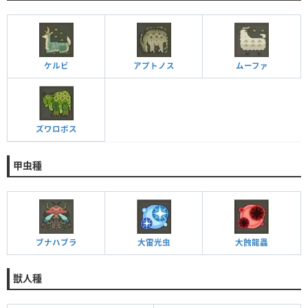
ケルビ
アプトノス
ムーファ
ズワロポス
甲虫種
ブナハブラ
大雷光虫
大蝕龍蟲
獣人種