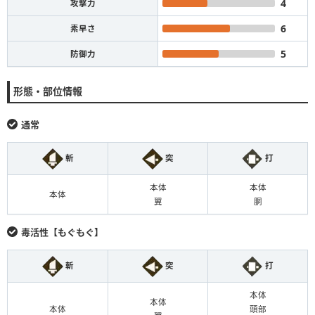
4
攻撃力
6
素早さ
5
防御力
形態・部位情報
通常
斬
突
打
本体
本体
本体
翼
胴
毒活性【もぐもぐ】
斬
突
打
本体
本体
本体
頭部