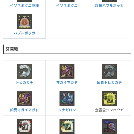
イソネミクニ亜種
イソネミクニ
珍種ハブルボッカ
ハプルボッカ
牙竜種
トビカガチ
マガイマガド
凶異トビカガチ
凶異マガイマガド
ルナガロン
金雷公ジンオウガ