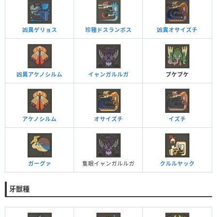
凶異ゲリョス
珍種ドスランポス
凶異オサイズチ
凶異アケノシルム
イャンガルルガ
プケプケ
アケノシルム
オサイズチ
イズチ
ガーグァ
隻眼イャンガルルガ
クルルヤック
牙獣種