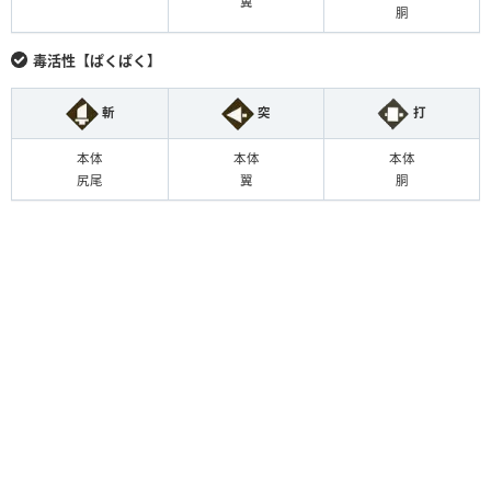
翼
胴
毒活性【ぱくぱく】
斬
突
打
本体
本体
本体
尻尾
翼
胴