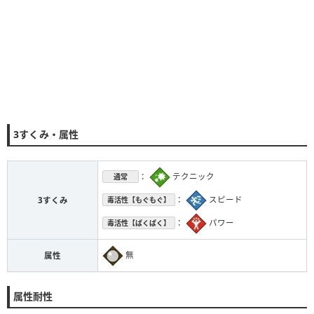
3すくみ・属性
：
テクニック
通常
：
スピード
3すくみ
毒活性【もぐもぐ】
：
パワー
毒活性【ぱくぱく】
無
属性
属性耐性