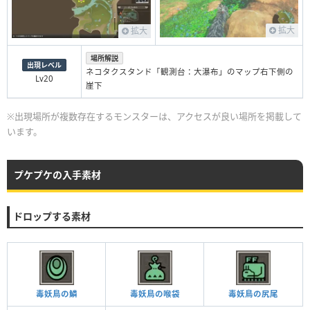
拡大
拡大
場所解説
出現レベル
ネコタクスタンド「観測台：大瀑布」のマップ右下側の
Lv20
崖下
※出現場所が複数存在するモンスターは、アクセスが良い場所を掲載して
います。
プケプケの入手素材
ドロップする素材
毒妖鳥の鱗
毒妖鳥の喉袋
毒妖鳥の尻尾