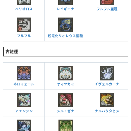
ベリオロス
レイギエナ
フルフル亜種
フルフル
超竜化リオレウス亜種
古龍種
ネロミェール
ヤマツカミ
イヴェルカーナ
アエンシン
メル・ゼナ
ナルハタタヒメ