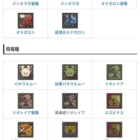
ジンオウガ亜種
ジンオウガ
オドガロン亜種
オドガロン
超竜化ルナガロン
飛竜種
パオウルムー
凶異パオウルムー
リオレイア
リオレイア亜種
紫毒姫リオレイア
エスピナス