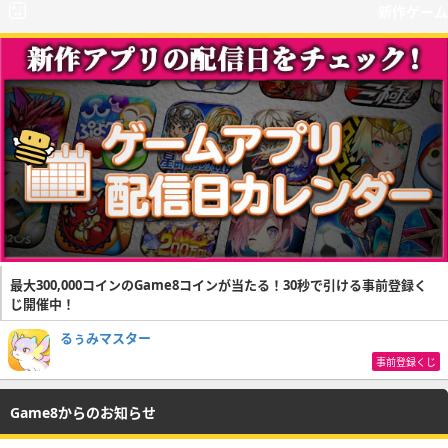
新作ゲーム
最大300,000コインのGame8コインが当たる！30秒で引ける事前登録く
じ開催中！
るぅみマスター
事前登録くじ
Game8からのお知らせ