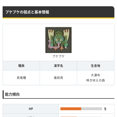
プケプケの弱点と基本情報
プケプケ
種族
漢字名
生息地
大瀑布
鳥竜種
毒妖鳥
啼き吠えの森
能力傾向
5
HP