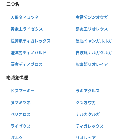
二つ名
天眼タマミツネ
金雷公ジンオウガ
青電主ライゼクス
黒炎王リオレウス
荒鉤爪ティガレックス
隻眼イャンガルルガ
燼滅刃ディノバルド
白疾風ナルガクルガ
鏖魔ディアブロス
紫毒姫リオレイア
絶滅危惧種
ドスプーギー
ラギアクルス
タマミツネ
ジンオウガ
ベリオロス
ナルガクルガ
ライゼクス
ティガレックス
ガルク
リオレイア