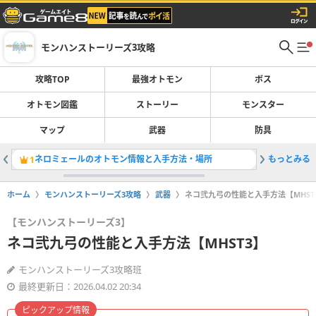
モンハンストーリーズ3攻略
攻略TOP
最強オトモン
ボス
オトモン図鑑
ストーリー
モンスター
マップ
武器
防具
ネロミェールのオトモン情報と入手方法・場所
もっとみる
侵獣ネル
1
2
ホーム
モンハンストーリーズ3攻略
武器
ネコ弐九弓の性能と入手方法【MHST
【モンハンストーリーズ3】
ネコ弐九弓の性能と入手方法【MHST3】
モンハンストーリーズ3攻略班
最終更新日：2026.04.02 20:34
ピックアップ情報