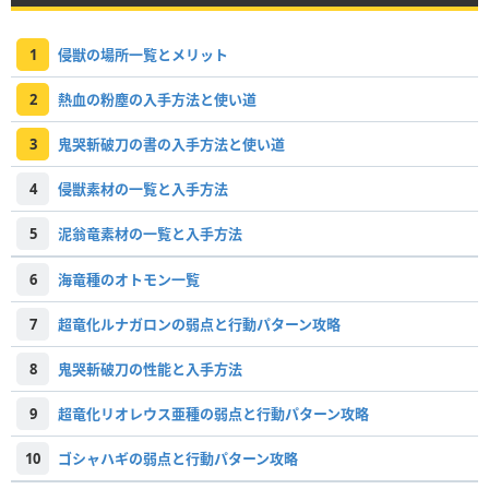
1
侵獣の場所一覧とメリット
2
熱血の粉塵の入手方法と使い道
3
鬼哭斬破刀の書の入手方法と使い道
4
侵獣素材の一覧と入手方法
5
泥翁竜素材の一覧と入手方法
6
海竜種のオトモン一覧
7
超竜化ルナガロンの弱点と行動パターン攻略
8
鬼哭斬破刀の性能と入手方法
9
超竜化リオレウス亜種の弱点と行動パターン攻略
10
ゴシャハギの弱点と行動パターン攻略