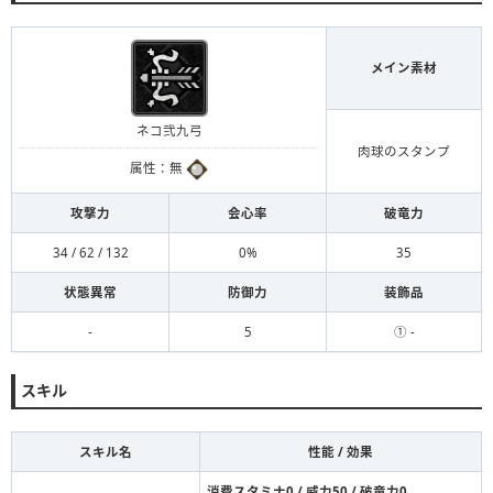
メイン素材
ネコ弐九弓
肉球のスタンプ
属性：無
攻撃力
会心率
破竜力
34 / 62 / 132
0%
35
状態異常
防御力
装飾品
-
5
① -
スキル
スキル名
性能 / 効果
消費スタミナ0 / 威力50 / 破竜力0