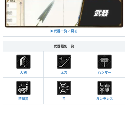
▶︎武器一覧に戻る
武器種別一覧
大剣
太刀
ハンマー
狩猟笛
弓
ガンランス