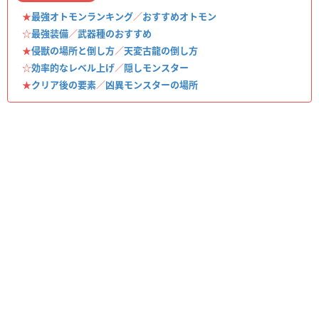
★
最強オトモンランキング
／
おすすめオトモン
☆
最強装備
／
武器種のおすすめ
★
侵獣の場所と倒し方
／
天変古龍の倒し方
☆
効率的なレベル上げ
／
隠しモンスター
★
クリア後の要素
／
凶異モンスターの場所