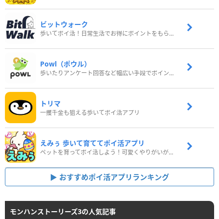
ビットウォーク
歩いてポイ活！日常生活でお得にポイントをもらおう
Powl（ポウル）
歩いたりアンケート回答など幅広い手段でポイントをゲット
トリマ
一攫千金も狙える歩いてポイ活アプリ
えみぅ 歩いて育ててポイ活アプリ
ペットを育ってポイ活しよう！可愛くやりがいがある新感覚アプリ
おすすめポイ活アプリランキング
モンハンストーリーズ3の人気記事