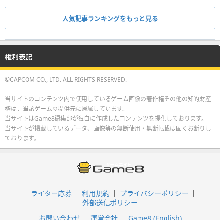
人気記事ランキングをもっと見る
権利表記
©CAPCOM CO., LTD. ALL RIGHTS RESERVED.
当サイトのコンテンツ内で使用しているゲーム画像の著作権その他の知的財産
権は、当該ゲームの提供元に帰属しています。
当サイトはGame8編集部が独自に作成したコンテンツを提供しております。
当サイトが掲載しているデータ、画像等の無断使用・無断転載は固くお断りし
ております。
ライター応募
利用規約
プライバシーポリシー
外部送信ポリシー
お問い合わせ
運営会社
Game8 (English)