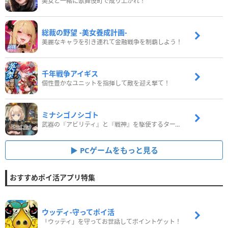
美女と一緒に歌舞伎町で成り上がれ！
総裁の野望 -美女養成計画-
美麗なキャラを引き連れて金融戦争を制覇しよう！
千年戦争アイギス
個性豊かなユニットを指揮して敵を迎え撃て！
ミナシゴノシゴト
武器の『アビリティ』と『戦神』を駆使するターン制コマンドバトルRPG！
PCゲームをもっと見る
おすすめポイ活アプリ特集
ウッディ‐守ってポイ活
「ウッディ」を守ってお世話してポイントゲット！