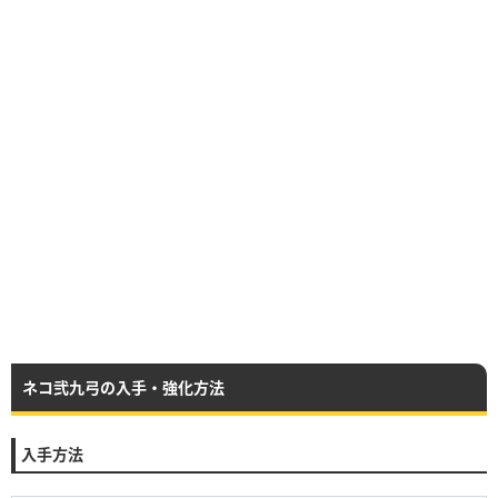
ネコ弐九弓の入手・強化方法
入手方法