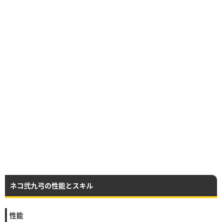
ネコ弐九弓の性能とスキル
性能