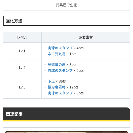
武具屋で生産
強化方法
レベル
必要素材
・
肉球のスタンプ
× 4pts
Lv.1
・
ネコ弐九弓
× 1pts
・
翼蛇竜の皮
× 8pts
Lv.2
・
肉球のスタンプ
× 5pts
・
矛玉
× 8pts
Lv.3
・
鎖刃竜素材
× 12pts
・
肉球のスタンプ
× 8pts
関連記事