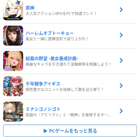
原神
大人気アクションRPGをPCで快適プレイ！
ハーレムオブトーキョー
美女と一緒に歌舞伎町で成り上がれ！
総裁の野望 -美女養成計画-
美麗なキャラを引き連れて金融戦争を制覇しよう！
千年戦争アイギス
個性豊かなユニットを指揮して敵を迎え撃て！
ミナシゴノシゴト
武器の『アビリティ』と『戦神』を駆使するターン制コマンドバトルRPG！
PCゲームをもっと見る