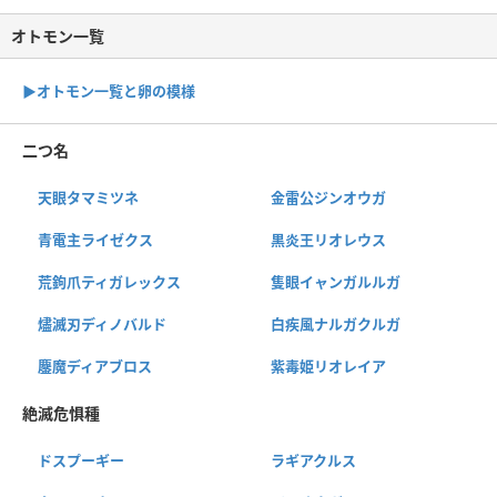
オトモン一覧
▶︎オトモン一覧と卵の模様
二つ名
天眼タマミツネ
金雷公ジンオウガ
青電主ライゼクス
黒炎王リオレウス
荒鉤爪ティガレックス
隻眼イャンガルルガ
燼滅刃ディノバルド
白疾風ナルガクルガ
鏖魔ディアブロス
紫毒姫リオレイア
絶滅危惧種
ドスプーギー
ラギアクルス