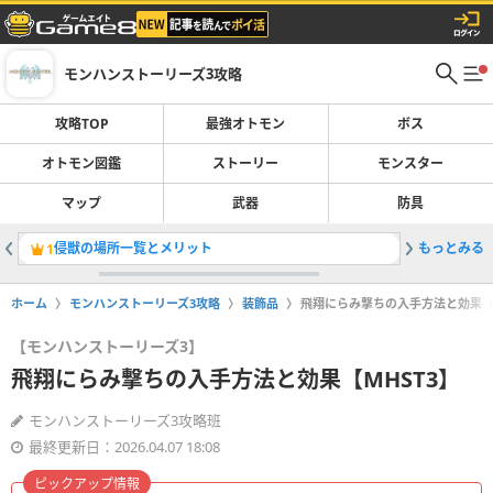
モンハンストーリーズ3攻略
攻略TOP
最強オトモン
ボス
オトモン図鑑
ストーリー
モンスター
マップ
武器
防具
侵獣の場所一覧とメリット
もっとみる
天変古龍
1
2
ホーム
モンハンストーリーズ3攻略
装飾品
飛翔にらみ撃ちの入手方法と効果【M
【モンハンストーリーズ3】
飛翔にらみ撃ちの入手方法と効果【MHST3】
モンハンストーリーズ3攻略班
最終更新日：2026.04.07 18:08
ピックアップ情報