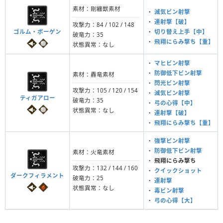
素材：剛纏獣素材
・
減気ビン射撃
・
連射撃【破】
攻撃力：84 / 102 / 148
ゴルム・ボーゲン
・
切り替え上手【中】
破竜力：35
・
飛翔にらみ撃ち【重】
状態異常：なし
・
マヒビン射撃
・
防御低下ビン射撃
素材：轟竜素材
・
閃光ビン射撃
攻撃力：105 / 120 / 154
・
減気ビン射撃
ティガアロー
破竜力：35
・
弓の心得【中】
状態異常：なし
・
連射撃【破】
・
飛翔にらみ撃ち【重】
・
強撃ビン射撃
・
防御低下ビン射撃
素材：火竜素材
・
飛翔にらみ撃ち
攻撃力：132 / 144 / 160
・
クイックショット
ダークフィラメント
破竜力：25
・
連射撃
状態異常：なし
・
毒ビン射撃
・
弓の心得【大】