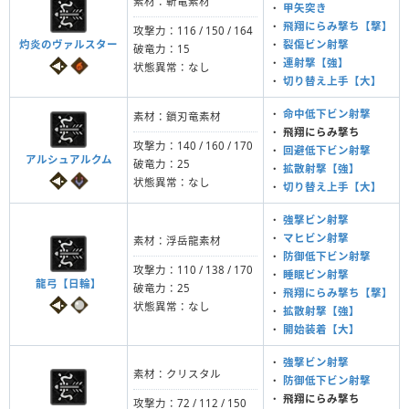
素材：斬竜素材
・
甲矢突き
・
飛翔にらみ撃ち【撃】
攻撃力：116 / 150 / 164
灼炎のヴァルスター
・
裂傷ビン射撃
破竜力：15
・
連射撃【強】
状態異常：なし
・
切り替え上手【大】
・
命中低下ビン射撃
素材：鎖刃竜素材
・
飛翔にらみ撃ち
攻撃力：140 / 160 / 170
・
回避低下ビン射撃
アルシュアルクム
破竜力：25
・
拡散射撃【強】
状態異常：なし
・
切り替え上手【大】
・
強撃ビン射撃
・
マヒビン射撃
素材：浮岳龍素材
・
防御低下ビン射撃
攻撃力：110 / 138 / 170
・
睡眠ビン射撃
龍弓【日輪】
破竜力：25
・
飛翔にらみ撃ち【撃】
状態異常：なし
・
拡散射撃【強】
・
開始装着【大】
・
強撃ビン射撃
素材：クリスタル
・
防御低下ビン射撃
・
飛翔にらみ撃ち
攻撃力：72 / 112 / 150