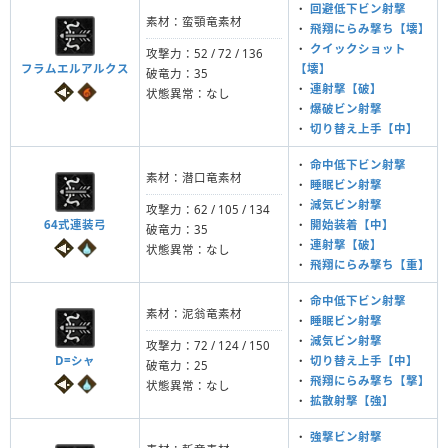
・
回避低下ビン射撃
素材：蛮顎竜素材
・
飛翔にらみ撃ち【壊】
・
クイックショット
攻撃力：52 / 72 / 136
フラムエルアルクス
【壊】
破竜力：35
・
連射撃【破】
状態異常：なし
・
爆破ビン射撃
・
切り替え上手【中】
・
命中低下ビン射撃
素材：潜口竜素材
・
睡眠ビン射撃
・
減気ビン射撃
攻撃力：62 / 105 / 134
64式連装弓
・
開始装着【中】
破竜力：35
・
連射撃【破】
状態異常：なし
・
飛翔にらみ撃ち【重】
・
命中低下ビン射撃
素材：泥翁竜素材
・
睡眠ビン射撃
・
減気ビン射撃
攻撃力：72 / 124 / 150
D=シャ
・
切り替え上手【中】
破竜力：25
・
飛翔にらみ撃ち【撃】
状態異常：なし
・
拡散射撃【強】
・
強撃ビン射撃