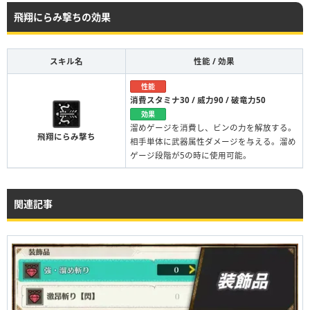
飛翔にらみ撃ちの効果
スキル名
性能 / 効果
性能
消費スタミナ30 / 威力90 / 破竜力50
効果
溜めゲージを消費し、ビンの力を解放する。
飛翔にらみ撃ち
相手単体に武器属性ダメージを与える。溜め
ゲージ段階が5の時に使用可能。
関連記事