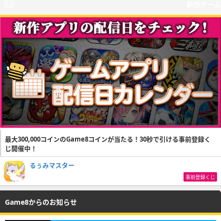
新作ゲーム
最大300,000コインのGame8コインが当たる！30秒で引ける事前登録く
じ開催中！
るぅみマスター
事前登録くじ
Game8からのお知らせ