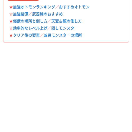
★
最強オトモンランキング
／
おすすめオトモン
☆
最強装備
／
武器種のおすすめ
★
侵獣の場所と倒し方
／
天変古龍の倒し方
☆
効率的なレベル上げ
／
隠しモンスター
★
クリア後の要素
／
凶異モンスターの場所