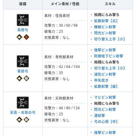
装備
メイン素材 / 性能
スキル
・
飛翔にらみ撃ち
素材：怪鳥素材
・
拡散射撃【尖】
攻撃力：30 / 60 / 98
・
睡眠ビン射撃
鳥幣弓
破竜力：25
・
閃光ビン射撃
状態異常：なし
・
切り替え上手【小】
・
強撃ビン射撃
・
防御低下ビン射撃
素材：青熊獣素材
・
飛翔にらみ撃ち
攻撃力：42 / 64 / 104
・
切り替え上手【小】
青熊弓
破竜力：35
・
減気ビン射撃
状態異常：なし
・
甲矢突き
・
拡散射撃【破】
・
マヒビン射撃
素材：天狗獣素材
・
飛翔にらみ撃ち
攻撃力：46 / 80 / 126
・
閃光ビン射撃
天具・光背の弓
破竜力：25
・
連射撃
状態異常：なし
・
弓の心得【中】
・
強撃ビン射撃