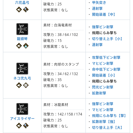
六花晶弓
・
甲矢突き
破竜力：25
・
連射撃
状態異常：なし
・
開始装着【中】
素材：白海竜素材
・
強撃ビン射撃
・
飛翔にらみ撃ち
攻撃力：38 / 64 / 102
龍頭琴
・
切り替え上手【小】
破竜力：15
・
連射撃
状態異常：なし
・
攻撃低下ビン射撃
・
マヒビン射撃
素材：肉球のスタンプ
・
命中低下ビン射撃
攻撃力：34 / 62 / 132
・
開始装着【小】
ネコ弐九弓
破竜力：35
・
飛翔にらみ撃ち
状態異常：なし
・
閃光ビン射撃
・
拡散射撃
・
強撃ビン射撃
素材：冰龍素材
・
マヒビン射撃
攻撃力：142 / 158 / 174
・
飛翔にらみ撃ち【撃】
アイスライザー
破竜力：25
・
拡散射撃【強】
状態異常：なし
・
切り替え上手【大】