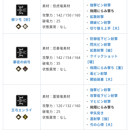
・
強撃ビン射撃
素材：怨虎竜素材
・
飛翔にらみ撃ち
攻撃力：142 / 150 / 160
・
拡散射撃
禍ツ弓【封】
破竜力：25
・
爆破ビン射撃
状態異常：なし
・
切り替え上手【大】
・
防御低下ビン射撃
・
閃光ビン射撃
素材：恐暴竜素材
・
拡散射撃【破】
・
クイックショット
攻撃力：142 / 154 / 164
暴徒の凶弓
【壊】
破竜力：35
・
飛翔にらみ撃ち【重】
状態異常：なし
・
毒ビン射撃
・
開始装着【大】
・
強撃ビン射撃
・
攻撃低下ビン射撃
素材：雷狼竜素材
・
マヒビン射撃
攻撃力：120 / 132 / 160
・
飛翔にらみ撃ち
王弓エンライ
破竜力：25
・
甲矢突き
状態異常：なし
・
連射撃【強】
・
弓の心得【大】