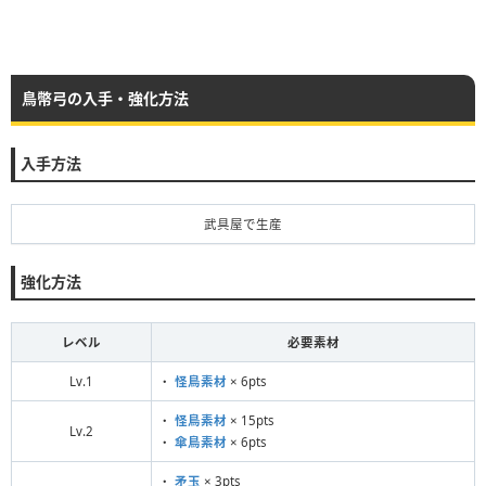
鳥幣弓の入手・強化方法
入手方法
武具屋で生産
強化方法
レベル
必要素材
Lv.1
・
怪鳥素材
× 6pts
・
怪鳥素材
× 15pts
Lv.2
・
傘鳥素材
× 6pts
・
矛玉
× 3pts