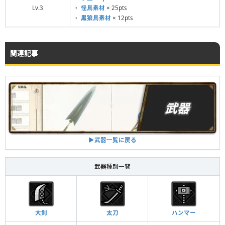
Lv.3
・
怪鳥素材
× 25pts
・
黒狼鳥素材
× 12pts
関連記事
▶︎武器一覧に戻る
武器種別一覧
大剣
太刀
ハンマー