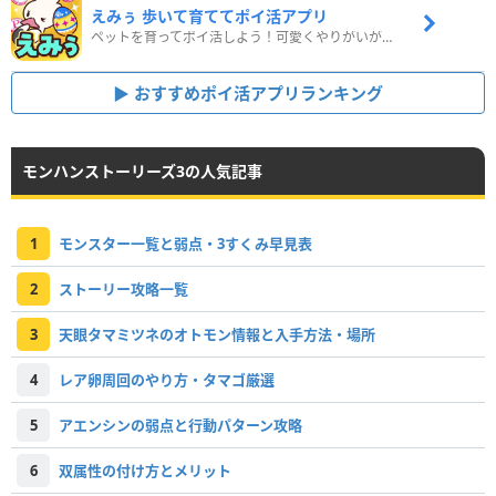
えみぅ 歩いて育ててポイ活アプリ
ペットを育ってポイ活しよう！可愛くやりがいがある新感覚アプリ
おすすめポイ活アプリランキング
モンハンストーリーズ3の人気記事
1
モンスター一覧と弱点・3すくみ早見表
2
ストーリー攻略一覧
3
天眼タマミツネのオトモン情報と入手方法・場所
4
レア卵周回のやり方・タマゴ厳選
5
アエンシンの弱点と行動パターン攻略
6
双属性の付け方とメリット