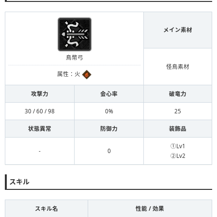
メイン素材
鳥幣弓
怪鳥素材
属性：火
攻撃力
会心率
破竜力
30 / 60 / 98
0%
25
状態異常
防御力
装飾品
①Lv1
-
0
②Lv2
スキル
スキル名
性能 / 効果