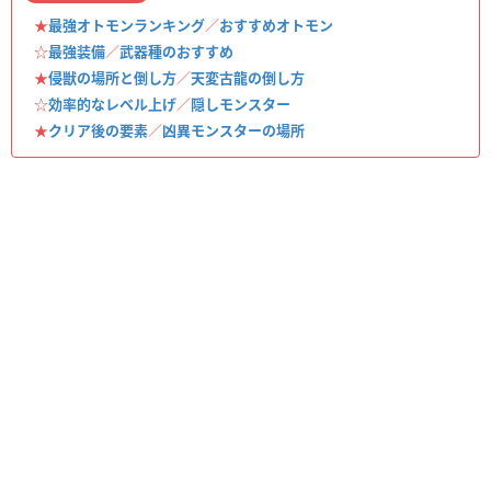
★
最強オトモンランキング
／
おすすめオトモン
☆
最強装備
／
武器種のおすすめ
★
侵獣の場所と倒し方
／
天変古龍の倒し方
☆
効率的なレベル上げ
／
隠しモンスター
★
クリア後の要素
／
凶異モンスターの場所