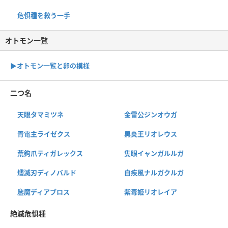
危惧種を救う一手
オトモン一覧
▶︎オトモン一覧と卵の模様
二つ名
天眼タマミツネ
金雷公ジンオウガ
青電主ライゼクス
黒炎王リオレウス
荒鉤爪ティガレックス
隻眼イャンガルルガ
燼滅刃ディノバルド
白疾風ナルガクルガ
鏖魔ディアブロス
紫毒姫リオレイア
絶滅危惧種