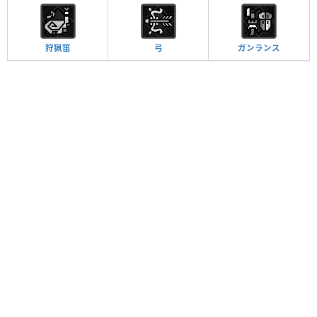
狩猟笛
弓
ガンランス