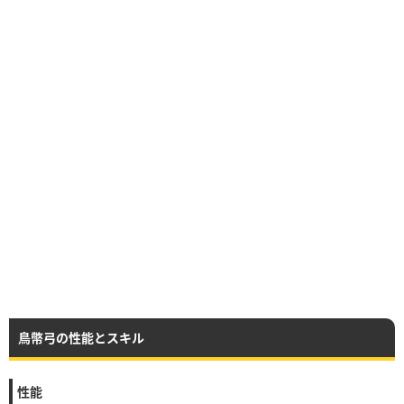
鳥幣弓の性能とスキル
性能