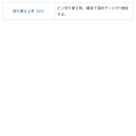
ビン切り替え時、確率で溜めゲージが1増加
切り替え上手【小】
する。