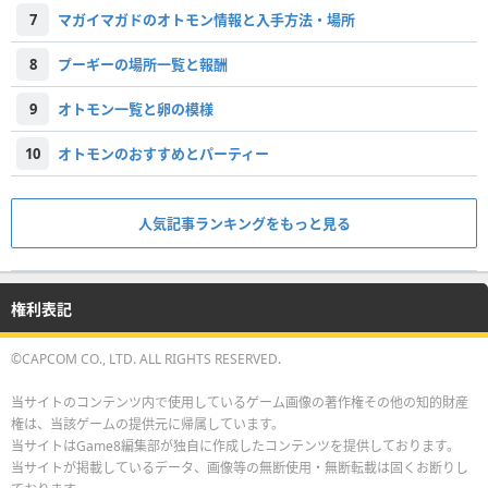
7
マガイマガドのオトモン情報と入手方法・場所
8
プーギーの場所一覧と報酬
9
オトモン一覧と卵の模様
10
オトモンのおすすめとパーティー
人気記事ランキングをもっと見る
権利表記
©CAPCOM CO., LTD. ALL RIGHTS RESERVED.
当サイトのコンテンツ内で使用しているゲーム画像の著作権その他の知的財産
権は、当該ゲームの提供元に帰属しています。
当サイトはGame8編集部が独自に作成したコンテンツを提供しております。
当サイトが掲載しているデータ、画像等の無断使用・無断転載は固くお断りし