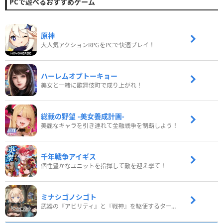
PCで遊べるおすすめゲーム
原神
大人気アクションRPGをPCで快適プレイ！
ハーレムオブトーキョー
美女と一緒に歌舞伎町で成り上がれ！
総裁の野望 -美女養成計画-
美麗なキャラを引き連れて金融戦争を制覇しよう！
千年戦争アイギス
個性豊かなユニットを指揮して敵を迎え撃て！
ミナシゴノシゴト
武器の『アビリティ』と『戦神』を駆使するターン制コマンドバトルRPG！