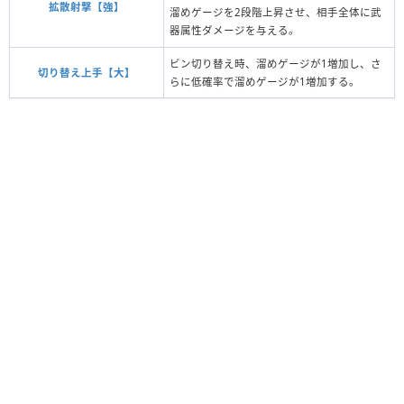
拡散射撃【強】
溜めゲージを2段階上昇させ、相手全体に武
器属性ダメージを与える。
ビン切り替え時、溜めゲージが1増加し、さ
切り替え上手【大】
らに低確率で溜めゲージが1増加する。