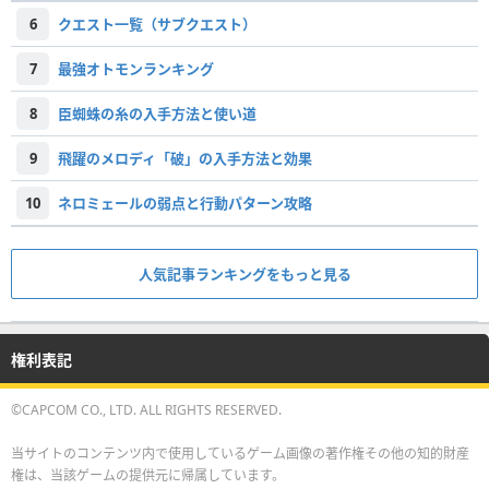
6
クエスト一覧（サブクエスト）
7
最強オトモンランキング
8
臣蜘蛛の糸の入手方法と使い道
9
飛躍のメロディ「破」の入手方法と効果
10
ネロミェールの弱点と行動パターン攻略
人気記事ランキングをもっと見る
権利表記
©CAPCOM CO., LTD. ALL RIGHTS RESERVED.
当サイトのコンテンツ内で使用しているゲーム画像の著作権その他の知的財産
権は、当該ゲームの提供元に帰属しています。