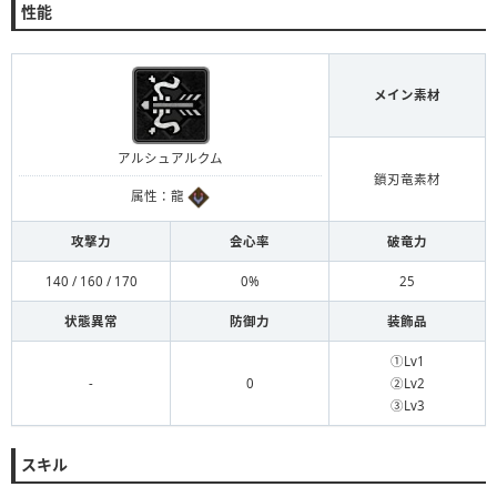
性能
メイン素材
アルシュアルクム
鎖刃竜素材
属性：龍
攻撃力
会心率
破竜力
140 / 160 / 170
0%
25
状態異常
防御力
装飾品
①Lv1
-
0
②Lv2
③Lv3
スキル