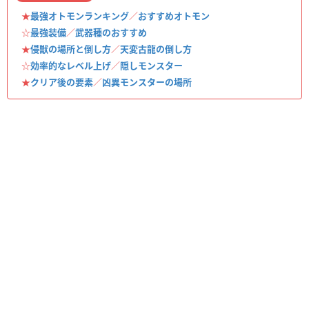
★
最強オトモンランキング
／
おすすめオトモン
☆
最強装備
／
武器種のおすすめ
★
侵獣の場所と倒し方
／
天変古龍の倒し方
☆
効率的なレベル上げ
／
隠しモンスター
★
クリア後の要素
／
凶異モンスターの場所