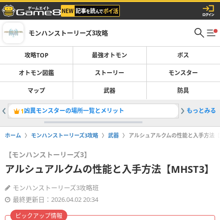
モンハンストーリーズ3攻略
攻略TOP
最強オトモン
ボス
オトモン図鑑
ストーリー
モンスター
マップ
武器
防具
凶異モンスターの場所一覧とメリット
もっとみる
エレーヌ
1
2
ホーム
モンハンストーリーズ3攻略
武器
アルシュアルクムの性能と入手方法【M
【モンハンストーリーズ3】
アルシュアルクムの性能と入手方法【MHST3】
モンハンストーリーズ3攻略班
最終更新日：2026.04.02 20:34
ピックアップ情報