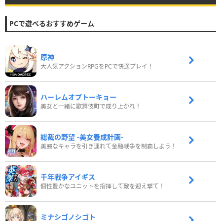
PCで遊べるおすすめゲーム
原神
大人気アクションRPGをPCで快適プレイ！
ハーレムオブトーキョー
美女と一緒に歌舞伎町で成り上がれ！
総裁の野望 -美女養成計画-
美麗なキャラを引き連れて金融戦争を制覇しよう！
千年戦争アイギス
個性豊かなユニットを指揮して敵を迎え撃て！
ミナシゴノシゴト