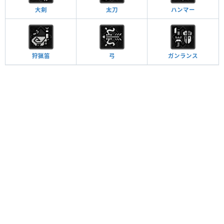
大剣
太刀
ハンマー
狩猟笛
弓
ガンランス