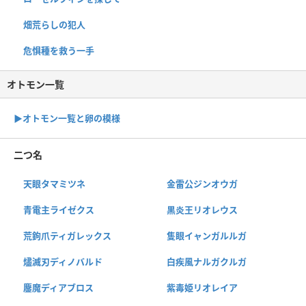
畑荒らしの犯人
危惧種を救う一手
オトモン一覧
▶︎オトモン一覧と卵の模様
二つ名
天眼タマミツネ
金雷公ジンオウガ
青電主ライゼクス
黒炎王リオレウス
荒鉤爪ティガレックス
隻眼イャンガルルガ
燼滅刃ディノバルド
白疾風ナルガクルガ
鏖魔ディアブロス
紫毒姫リオレイア