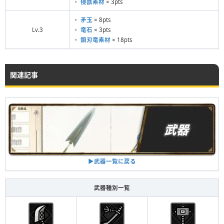
・
侵獣素材
× 3pts
・
矛玉
× 8pts
Lv.3
・
竜石
× 3pts
・
鎖刃竜素材
× 18pts
関連記事
▶︎武器一覧に戻る
武器種別一覧