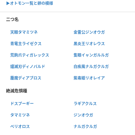
▶︎オトモン一覧と卵の模様
二つ名
天眼タマミツネ
金雷公ジンオウガ
青電主ライゼクス
黒炎王リオレウス
荒鉤爪ティガレックス
隻眼イャンガルルガ
燼滅刃ディノバルド
白疾風ナルガクルガ
鏖魔ディアブロス
紫毒姫リオレイア
絶滅危惧種
ドスプーギー
ラギアクルス
タマミツネ
ジンオウガ
ベリオロス
ナルガクルガ