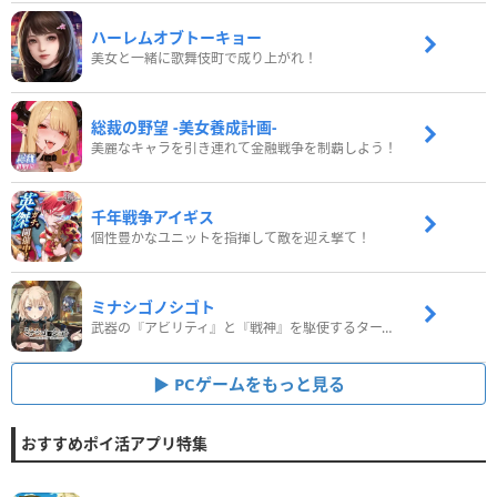
ハーレムオブトーキョー
美女と一緒に歌舞伎町で成り上がれ！
総裁の野望 -美女養成計画-
美麗なキャラを引き連れて金融戦争を制覇しよう！
千年戦争アイギス
個性豊かなユニットを指揮して敵を迎え撃て！
ミナシゴノシゴト
武器の『アビリティ』と『戦神』を駆使するターン制コマンドバトルRPG！
PCゲームをもっと見る
おすすめポイ活アプリ特集