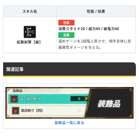
スキル名
性能 / 効果
性能
消費スタミナ20 / 威力60 / 破竜力60
効果
溜めゲージを2段階上昇させ、相手全体に武
拡散射撃【破】
器属性ダメージを与える。
関連記事
装飾品一覧に戻る