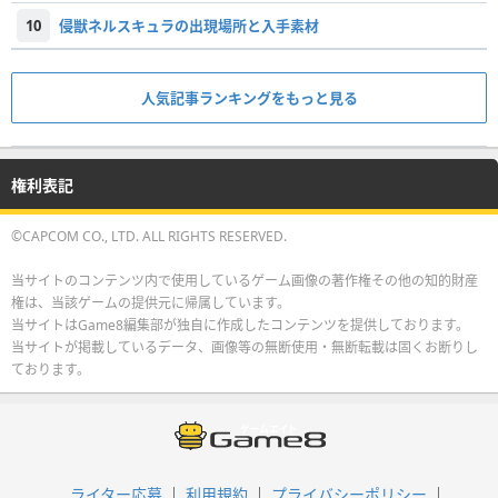
10
侵獣ネルスキュラの出現場所と入手素材
人気記事ランキングをもっと見る
権利表記
©CAPCOM CO., LTD. ALL RIGHTS RESERVED.
当サイトのコンテンツ内で使用しているゲーム画像の著作権その他の知的財産
権は、当該ゲームの提供元に帰属しています。
当サイトはGame8編集部が独自に作成したコンテンツを提供しております。
当サイトが掲載しているデータ、画像等の無断使用・無断転載は固くお断りし
ております。
ライター応募
利用規約
プライバシーポリシー