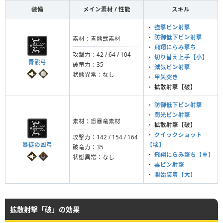
装備
メイン素材 / 性能
スキル
・
強撃ビン射撃
・
防御低下ビン射撃
素材：青熊獣素材
・
飛翔にらみ撃ち
攻撃力：42 / 64 / 104
・
切り替え上手【小】
青熊弓
破竜力：35
・
減気ビン射撃
状態異常：なし
・
甲矢突き
・
拡散射撃【破】
・
防御低下ビン射撃
・
閃光ビン射撃
素材：恐暴竜素材
・
拡散射撃【破】
・
クイックショット
攻撃力：142 / 154 / 164
暴徒の凶弓
【壊】
破竜力：35
・
飛翔にらみ撃ち【重】
状態異常：なし
・
毒ビン射撃
・
開始装着【大】
拡散射撃「破」の効果