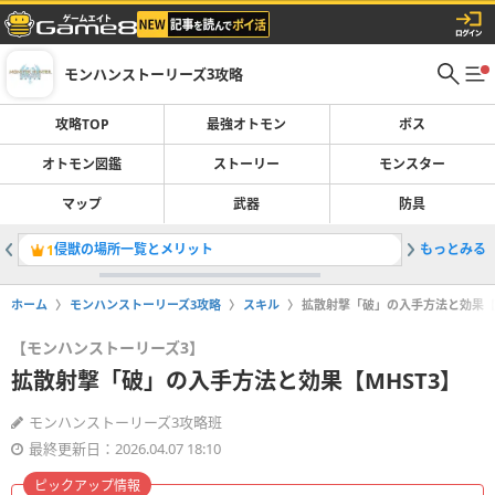
モンハンストーリーズ3攻略
攻略TOP
最強オトモン
ボス
オトモン図鑑
ストーリー
モンスター
マップ
武器
防具
侵獣の場所一覧とメリット
もっとみる
隠しモン
1
2
ホーム
モンハンストーリーズ3攻略
スキル
拡散射撃「破」の入手方法と効果【M
【モンハンストーリーズ3】
拡散射撃「破」の入手方法と効果【MHST3】
モンハンストーリーズ3攻略班
最終更新日：2026.04.07 18:10
ピックアップ情報