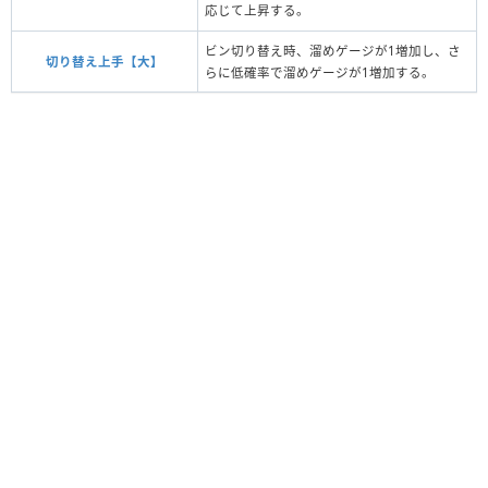
応じて上昇する。
ビン切り替え時、溜めゲージが1増加し、さ
切り替え上手【大】
らに低確率で溜めゲージが1増加する。