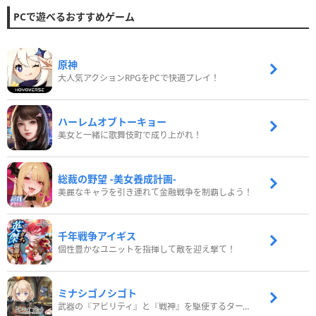
PCで遊べるおすすめゲーム
原神
大人気アクションRPGをPCで快適プレイ！
ハーレムオブトーキョー
美女と一緒に歌舞伎町で成り上がれ！
総裁の野望 -美女養成計画-
美麗なキャラを引き連れて金融戦争を制覇しよう！
千年戦争アイギス
個性豊かなユニットを指揮して敵を迎え撃て！
ミナシゴノシゴト
武器の『アビリティ』と『戦神』を駆使するターン制コマンドバトルRPG！