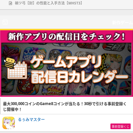
禍ツ弓【封】の性能と入手方法【MHST3】
新作ゲーム
最大300,000コインのGame8コインが当たる！30秒で引ける事前登録く
じ開催中！
るぅみマスター
事前登録くじ