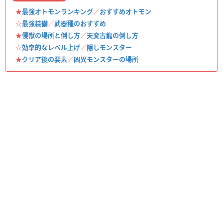
★
最強オトモンランキング
／
おすすめオトモン
☆
最強装備
／
武器種のおすすめ
★
侵獣の場所と倒し方
／
天変古龍の倒し方
☆
効率的なレベル上げ
／
隠しモンスター
★
クリア後の要素
／
凶異モンスターの場所