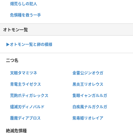
畑荒らしの犯人
危惧種を救う一手
オトモン一覧
▶︎オトモン一覧と卵の模様
二つ名
天眼タマミツネ
金雷公ジンオウガ
青電主ライゼクス
黒炎王リオレウス
荒鉤爪ティガレックス
隻眼イャンガルルガ
燼滅刃ディノバルド
白疾風ナルガクルガ
鏖魔ディアブロス
紫毒姫リオレイア
絶滅危惧種