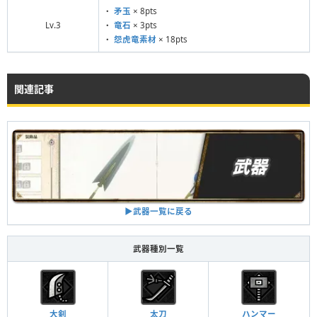
・
矛玉
× 8pts
Lv.3
・
竜石
× 3pts
・
怨虎竜素材
× 18pts
関連記事
▶︎武器一覧に戻る
武器種別一覧
大剣
太刀
ハンマー