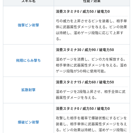
スキル名
性能 / 効果
消費スタミナ0 / 威力50 / 破竜力0
弓の威力を上昇させるビンを装着し、相手単
強撃ビン射撃
体に武器属性ダメージを与える。ビンの効果
は持続し、溜めゲージ段階に応じて上昇す
る。
消費スタミナ30 / 威力90 / 破竜力50
溜めゲージを消費し、ビンの力を解放する。
飛翔にらみ撃ち
相手単体に武器属性ダメージを与える。溜め
ゲージ段階が5の時に使用可能。
消費スタミナ15 / 威力60 / 破竜力50
拡散射撃
溜めゲージを2段階上昇させ、相手全体に武
器属性ダメージを与える。
消費スタミナ0 / 威力50 / 破竜力0
攻撃した相手を確率で爆破状態にするビンを
爆破ビン射撃
装着し、相手単体に武器属性ダメージを与え
る。ビンの効果は持続し、溜めゲージ段階に