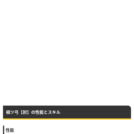
禍ツ弓【封】の性能とスキル
性能