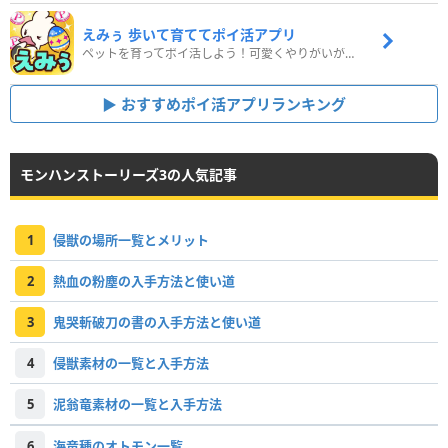
えみぅ 歩いて育ててポイ活アプリ
ペットを育ってポイ活しよう！可愛くやりがいがある新感覚アプリ
おすすめポイ活アプリランキング
モンハンストーリーズ3の人気記事
1
侵獣の場所一覧とメリット
2
熱血の粉塵の入手方法と使い道
3
鬼哭斬破刀の書の入手方法と使い道
4
侵獣素材の一覧と入手方法
5
泥翁竜素材の一覧と入手方法
6
海竜種のオトモン一覧