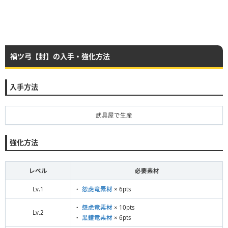
禍ツ弓【封】の入手・強化方法
入手方法
武具屋で生産
強化方法
レベル
必要素材
Lv.1
・
怨虎竜素材
× 6pts
・
怨虎竜素材
× 10pts
Lv.2
・
黒鎧竜素材
× 6pts