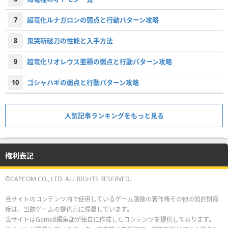
7
超竜化ルナガロンの弱点と行動パターン攻略
8
鬼哭斬破刀の性能と入手方法
9
超竜化リオレウス亜種の弱点と行動パターン攻略
10
ゴシャハギの弱点と行動パターン攻略
人気記事ランキングをもっと見る
権利表記
©CAPCOM CO., LTD. ALL RIGHTS RESERVED.
当サイトのコンテンツ内で使用しているゲーム画像の著作権その他の知的財産
権は、当該ゲームの提供元に帰属しています。
当サイトはGame8編集部が独自に作成したコンテンツを提供しております。