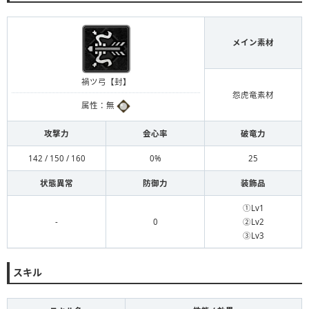
メイン素材
禍ツ弓【封】
怨虎竜素材
属性：無
攻撃力
会心率
破竜力
142 / 150 / 160
0%
25
状態異常
防御力
装飾品
①Lv1
-
0
②Lv2
③Lv3
スキル