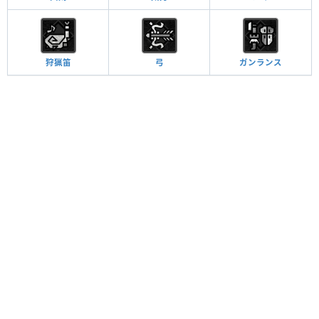
狩猟笛
弓
ガンランス