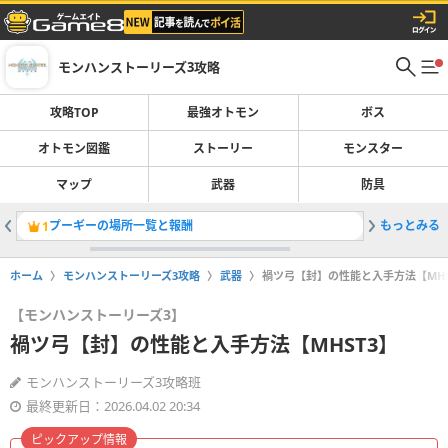
モンハンストーリーズ3攻略
攻略TOP
最強オトモン
ボス
オトモン図鑑
ストーリー
モンスター
マップ
武器
防具
プーギーの場所一覧と報酬
もっとみる
アエンシ
1
2
ホーム
モンハンストーリーズ3攻略
武器
禍ツ弓【封】の性能と入手方法【MHS
【モンハンストーリーズ3】
禍ツ弓【封】の性能と入手方法【MHST3】
モンハンストーリーズ3攻略班
最終更新日：2026.04.02 20:34
ピックアップ情報