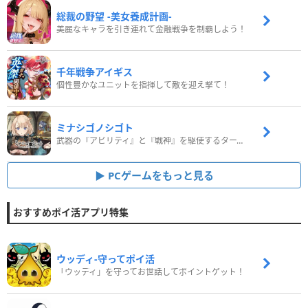
総裁の野望 -美女養成計画-
美麗なキャラを引き連れて金融戦争を制覇しよう！
千年戦争アイギス
個性豊かなユニットを指揮して敵を迎え撃て！
ミナシゴノシゴト
武器の『アビリティ』と『戦神』を駆使するターン制コマンドバトルRPG！
PCゲームをもっと見る
おすすめポイ活アプリ特集
ウッディ‐守ってポイ活
「ウッディ」を守ってお世話してポイントゲット！