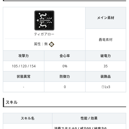
メイン素材
ティガアロー
轟竜素材
属性：無
攻撃力
会心率
破竜力
105 / 120 / 154
0%
35
状態異常
防御力
装飾品
-
0
①Lv3
スキル
スキル名
性能 / 効果
消費スタミナ0 / 威力50 / 破竜力0