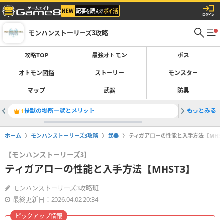
モンハンストーリーズ3攻略
攻略TOP
最強オトモン
ボス
オトモン図鑑
ストーリー
モンスター
マップ
武器
防具
侵獣の場所一覧とメリット
もっとみる
オトモン
1
2
ホーム
モンハンストーリーズ3攻略
武器
ティガアローの性能と入手方法【MHS
【モンハンストーリーズ3】
ティガアローの性能と入手方法【MHST3】
モンハンストーリーズ3攻略班
最終更新日：2026.04.02 20:34
ピックアップ情報