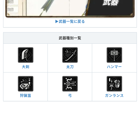
▶︎武器一覧に戻る
武器種別一覧
大剣
太刀
ハンマー
狩猟笛
弓
ガンランス