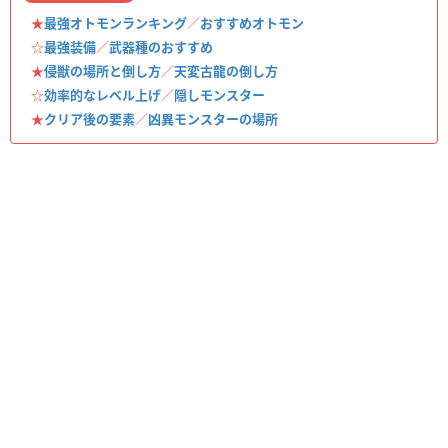
★
最強オトモンランキング
／
おすすめオトモン
☆
最強装備
／
武器種のおすすめ
★
侵獣の場所と倒し方
／
天変古龍の倒し方
☆
効率的なレベル上げ
／
隠しモンスター
★
クリア後の要素
／
凶異モンスターの場所