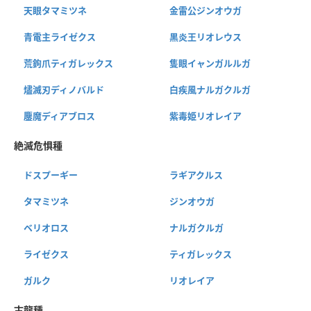
天眼タマミツネ
金雷公ジンオウガ
青電主ライゼクス
黒炎王リオレウス
荒鉤爪ティガレックス
隻眼イャンガルルガ
燼滅刃ディノバルド
白疾風ナルガクルガ
鏖魔ディアブロス
紫毒姫リオレイア
絶滅危惧種
ドスプーギー
ラギアクルス
タマミツネ
ジンオウガ
ベリオロス
ナルガクルガ
ライゼクス
ティガレックス
ガルク
リオレイア
古龍種