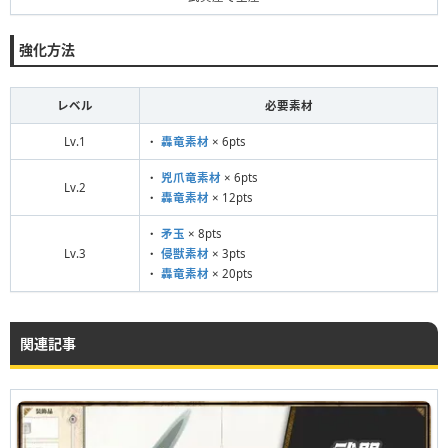
強化方法
レベル
必要素材
Lv.1
・
轟竜素材
× 6pts
・
兇爪竜素材
× 6pts
Lv.2
・
轟竜素材
× 12pts
・
矛玉
× 8pts
Lv.3
・
侵獣素材
× 3pts
・
轟竜素材
× 20pts
関連記事