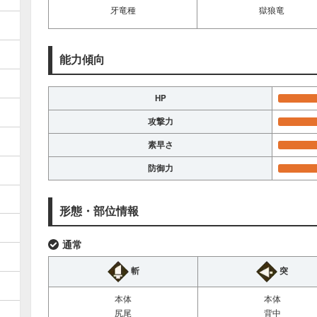
牙竜種
獄狼竜
能力傾向
HP
攻撃力
素早さ
防御力
形態・部位情報
通常
斬
突
本体
本体
尻尾
背中