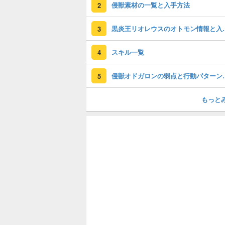
侵獣素材の一覧と入手方法
2
黒炎王リオレウス
3
スキル一覧
4
侵獣オドガロン
5
もっと