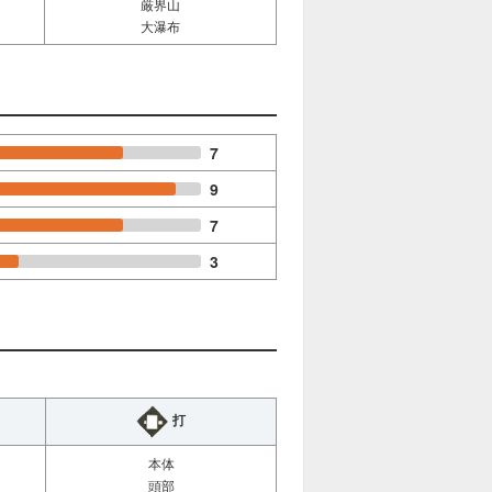
厳界山
大瀑布
7
9
7
3
打
本体
頭部