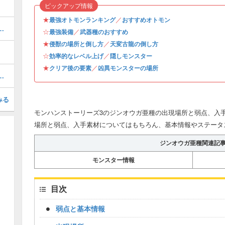
ピックアップ情報
★
／
最強オトモンランキング
おすすめオトモン
のオトモン情報と入手方法・場所
☆
／
最強装備
武器種のおすすめ
★
／
侵獣の場所と倒し方
天変古龍の倒し方
☆
／
効率的なレベル上げ
隠しモンスター
★
／
クリア後の要素
凶異モンスターの場所
の弱点と行動パターン攻略
みる
モンハンストーリーズ3のジンオウガ亜種の出現場所と弱点、入手
場所と弱点、入手素材についてはもちろん、基本情報やステータ
ジンオウガ亜種関連記
モンスター情報
目次
弱点と基本情報