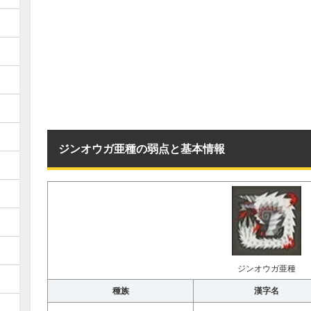
ジンオウガ亜種の弱点と基本情報
ジンオウガ亜種
種族
漢字名