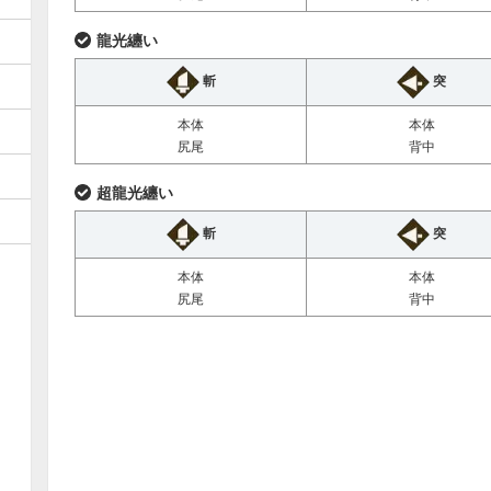
龍光纏い
斬
突
本体
本体
尻尾
背中
超龍光纏い
斬
突
本体
本体
尻尾
背中