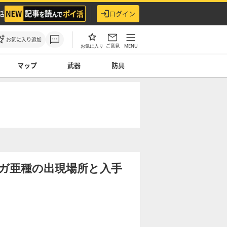
活
ログイン
お気に入り追加
ご意見
MENU
お気に入り
マップ
武器
防具
ガ亜種の出現場所と入手