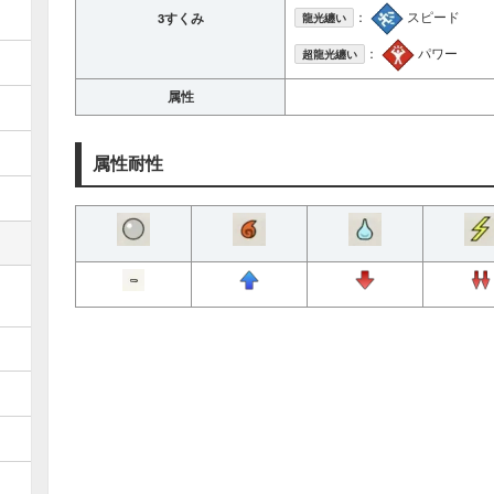
：
スピード
3すくみ
龍光纏い
：
パワー
超龍光纏い
属性
属性耐性