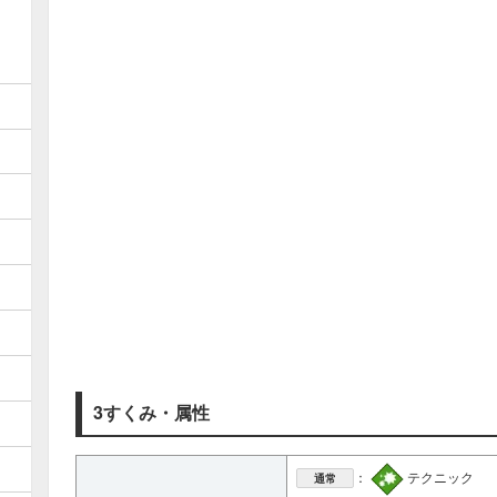
3すくみ・属性
：
テクニック
通常