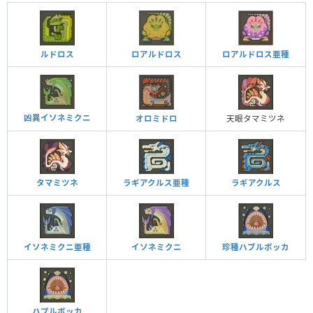
ルドロス
ロアルドロス
ロアルドロス亜種
凶異イソネミクニ
オロミドロ
天眼タマミツネ
タマミツネ
ラギアクルス亜種
ラギアクルス
イソネミクニ亜種
イソネミクニ
珍種ハブルボッカ
ハプルボッカ