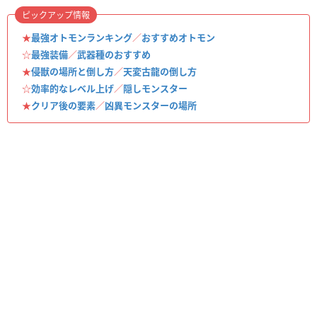
ピックアップ情報
★
最強オトモンランキング
／
おすすめオトモン
☆
最強装備
／
武器種のおすすめ
★
侵獣の場所と倒し方
／
天変古龍の倒し方
☆
効率的なレベル上げ
／
隠しモンスター
★
クリア後の要素
／
凶異モンスターの場所