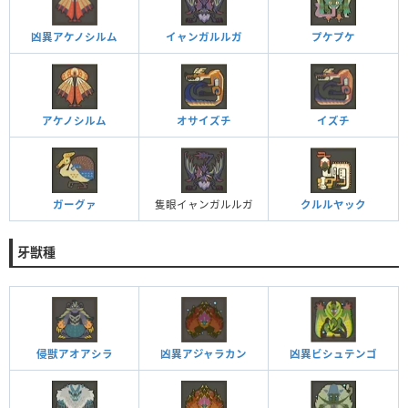
凶異アケノシルム
イャンガルルガ
プケプケ
アケノシルム
オサイズチ
イズチ
ガーグァ
隻眼イャンガルルガ
クルルヤック
牙獣種
侵獣アオアシラ
凶異アジャラカン
凶異ビシュテンゴ