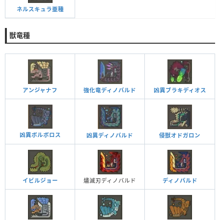
ネルスキュラ亜種
獣竜種
アンジャナフ
強化竜ディノバルド
凶異ブラキディオス
凶異ボルボロス
凶異ディノバルド
侵獣オドガロン
イビルジョー
燼滅刃ディノバルド
ディノバルド