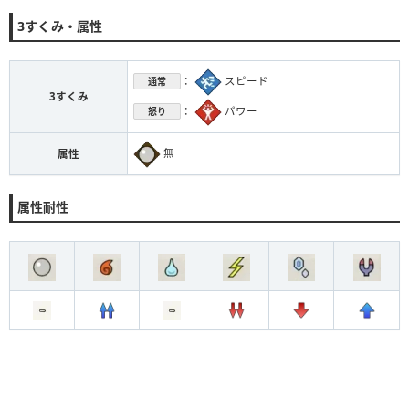
3すくみ・属性
：
スピード
通常
3すくみ
：
パワー
怒り
無
属性
属性耐性