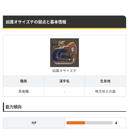
凶異オサイズチの弱点と基本情報
凶異オサイズチ
種族
漢字名
生息地
鳥竜種
-
啼き吠えの森
能力傾向
4
HP