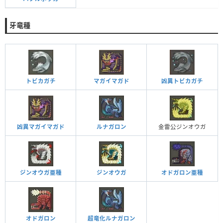
牙竜種
トビカガチ
マガイマガド
凶異トビカガチ
凶異マガイマガド
ルナガロン
金雷公ジンオウガ
ジンオウガ亜種
ジンオウガ
オドガロン亜種
オドガロン
超竜化ルナガロン