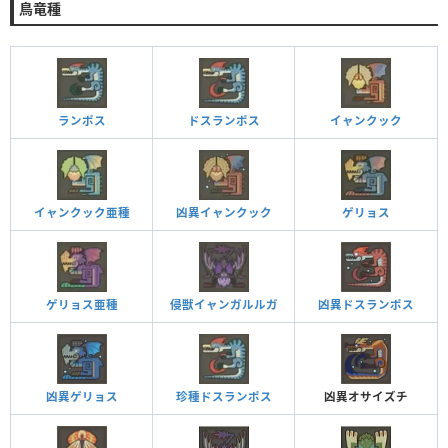
鳥竜種
ランポス
ドスランポス
イャンクック
イャンクック亜種
凶異イャンクック
ゲリョス
ゲリョス亜種
侵獣イャンガルルガ
凶異ドスランポス
凶異ゲリョス
珍種ドスランポス
凶異オサイズチ