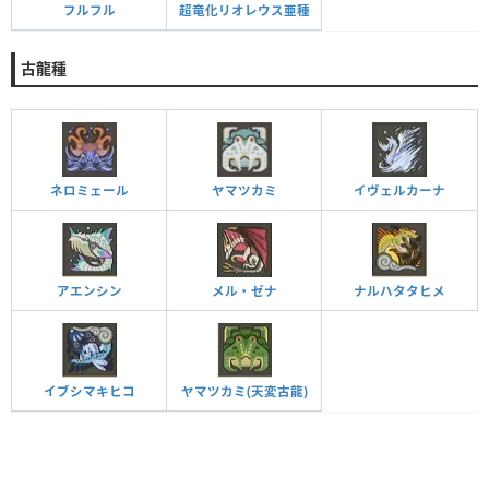
フルフル
超竜化リオレウス亜種
古龍種
ネロミェール
ヤマツカミ
イヴェルカーナ
アエンシン
メル・ゼナ
ナルハタタヒメ
イブシマキヒコ
ヤマツカミ(天変古龍)