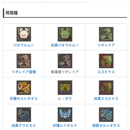
飛竜種
パオウルムー
凶異パオウルムー
リオレイア
リオレイア亜種
紫毒姫リオレイア
エスピナス
レ・ダウ
凶異エスピナス
珍種セルレギオス
凶異グラビモス
珍種レイギエナ
侵獣セルレギオス