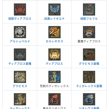
侵獣ディアブロス
侵獣フルフル
凶異レイギエナ
アルシュベルド
セルレギオス
鏖魔ディアブロス
ディアブロス亜種
ディアブロス
グラビモス亜種
グラビモス
荒鉤爪ティガレックス
ティガレックス亜種
ティガレックス
黒炎王リオレウス
リオレウス亜種