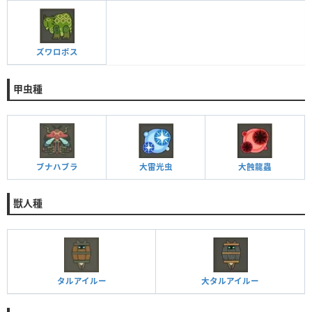
ズワロポス
甲虫種
ブナハブラ
大雷光虫
大蝕龍蟲
獣人種
タルアイルー
大タルアイルー