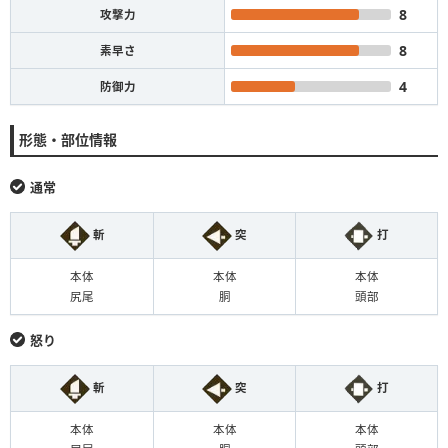
8
攻撃力
8
素早さ
4
防御力
形態・部位情報
通常
斬
突
打
本体
本体
本体
尻尾
胴
頭部
怒り
斬
突
打
本体
本体
本体