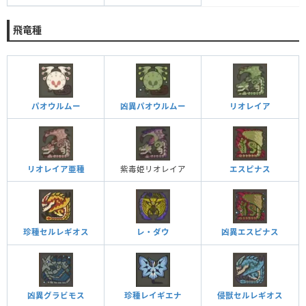
飛竜種
パオウルムー
凶異パオウルムー
リオレイア
リオレイア亜種
紫毒姫リオレイア
エスピナス
レ・ダウ
凶異エスピナス
珍種セルレギオス
凶異グラビモス
珍種レイギエナ
侵獣セルレギオス