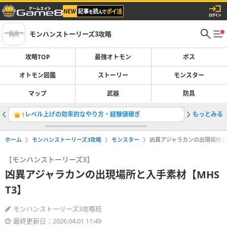
モンハンストーリーズ3攻略
攻略TOP
最強オトモン
ボス
オトモン図鑑
ストーリー
モンスター
マップ
武器
防具
レベル上げの効率的なやり方・経験値稼ぎ
もっとみる
最強オト
1
2
ホーム
モンハンストーリーズ3攻略
モンスター
凶異アジャラカンの出現場所と入
【モンハンストーリーズ3】
凶異アジャラカンの出現場所と入手素材【MHS
T3】
モンハンストーリーズ3攻略班
最終更新日：2026.04.01 11:49