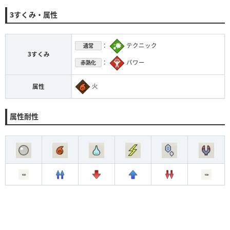
3すくみ・属性
：
テクニック
通常
3すくみ
：
パワー
赤熱化
火
属性
属性耐性