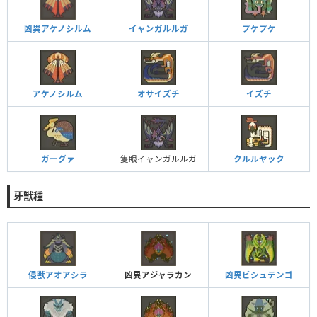
凶異アケノシルム
イャンガルルガ
プケプケ
アケノシルム
オサイズチ
イズチ
ガーグァ
隻眼イャンガルルガ
クルルヤック
牙獣種
侵獣アオアシラ
凶異アジャラカン
凶異ビシュテンゴ