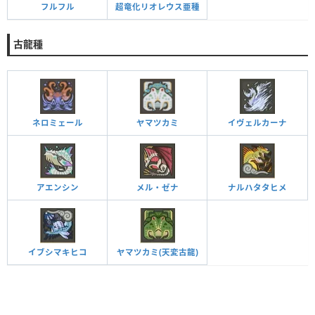
フルフル
超竜化リオレウス亜種
古龍種
ネロミェール
ヤマツカミ
イヴェルカーナ
アエンシン
メル・ゼナ
ナルハタタヒメ
イブシマキヒコ
ヤマツカミ(天変古龍)