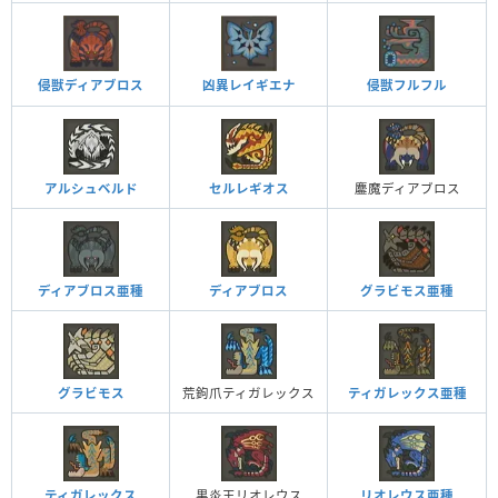
侵獣ディアブロス
侵獣フルフル
凶異レイギエナ
アルシュベルド
セルレギオス
鏖魔ディアブロス
ディアブロス亜種
ディアブロス
グラビモス亜種
グラビモス
荒鉤爪ティガレックス
ティガレックス亜種
ティガレックス
黒炎王リオレウス
リオレウス亜種