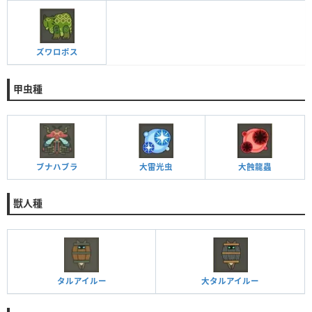
ズワロポス
甲虫種
ブナハブラ
大雷光虫
大蝕龍蟲
獣人種
タルアイルー
大タルアイルー