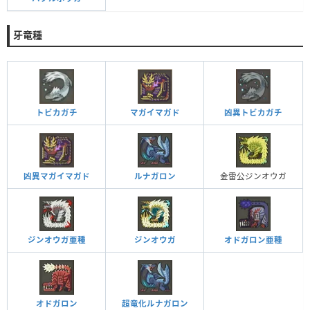
牙竜種
トビカガチ
マガイマガド
凶異トビカガチ
凶異マガイマガド
ルナガロン
金雷公ジンオウガ
ジンオウガ亜種
ジンオウガ
オドガロン亜種
オドガロン
超竜化ルナガロン