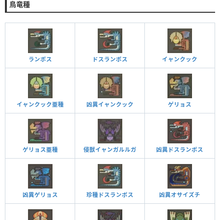
鳥竜種
ランポス
ドスランポス
イャンクック
イャンクック亜種
凶異イャンクック
ゲリョス
ゲリョス亜種
侵獣イャンガルルガ
凶異ドスランポス
凶異ゲリョス
珍種ドスランポス
凶異オサイズチ