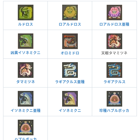
ルドロス
ロアルドロス
ロアルドロス亜種
凶異イソネミクニ
オロミドロ
天眼タマミツネ
タマミツネ
ラギアクルス亜種
ラギアクルス
イソネミクニ亜種
イソネミクニ
珍種ハブルボッカ
ハプルボッカ