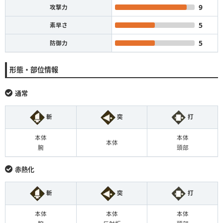
9
攻撃力
5
素早さ
5
防御力
形態・部位情報
通常
斬
突
打
本体
本体
本体
腕
頭部
赤熱化
斬
突
打
本体
本体
本体