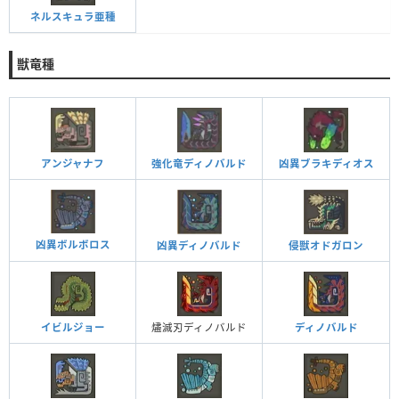
ネルスキュラ亜種
獣竜種
アンジャナフ
強化竜ディノバルド
凶異ブラキディオス
凶異ボルボロス
凶異ディノバルド
侵獣オドガロン
イビルジョー
燼滅刃ディノバルド
ディノバルド