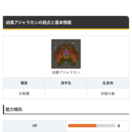
凶異アジャラカンの弱点と基本情報
凶異アジャラカン
種族
漢字名
生息地
牙獣種
-
巨龍の骸
能力傾向
6
HP